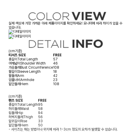
실제 색상과 가장 가까운 아래 제품이미지를 확인하세요! 모니터에 따라 차이가 있을 수
있습니다.
(cm기준)
티셔츠 SIZE
FREE
총길이
Total Length
57
어깨넓이
Shoulder Width
46
가슴둘레
Bust Circumference
108
팔길이
Sleeve Length
18
팔둘레
Arm
42
암홀너비
Armhole
23
밑단둘레
Hem
108
(cm기준)
팬츠 SIZE
FREE
총길이
Total Length
95
허리둘레
Waist
58
힙둘레
Hip
94
허벅지둘레
Thigh
56
밑위길이
Rise
33
밑단둘레
Hem
50
- 사이즈는 재는 방법이나 위치에 따라 1~3cm 정도의 오차가 발생할 수 있습니다.