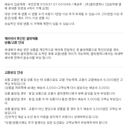
배송비 입금계좌 : 국민은행 512637-01-001048 / 예금주 : (주)클릭앤퍼니 (입금자명 옆
에 휴대폰 뒷번호 4자리 기재 요청)
대량 구매 후 반품 시 반품 수거 비용이 1만원 이상 추가 부과될 수 있습니다. (30만원 이상 주
문건/상품 개수 70% 이상 반품 시)
상습적인 대량 반품 시 구매에 제한이 있을 수 있습니다.
해외에서 확인된 불량제품
반품/교환 안내
국내에서 배송 받은 상품을 개인적으로 해외에 전달하신 후 불량제품으로 확인되었을 경우,
해당 제품이 클릭앤퍼니로 도착된 후에 교환/반품 처리가 가능하며, 클릭앤퍼니에서는 국내택
배비에 한해서 운송비를 부담 합니다
교환운임 안내
상품 교환은 동일 상품 또는 타 상품으로도 교환 가능하며, 교환시 교환배송비 6,000원은 고
객님 부담입니다.
(상품을 저희쪽에 보내는 배송비 3,000+고객님께 다시 발송되는 배송비 3,000)
상품 불량일 경우 : 동일 상품으로 교환시 클릭앤퍼니에서 왕복 운임을 모두 부담합니다.
상품 불량일 경우 : 동일 상품 외 타 상품이나 옵션 변경시 배송비 3,000원 고객님 부담입니
다.
상품 불량일 경우 : 교환이 아닌 변심으로 반품을 할 경우 초기 배송비 3,000원은 고객님 부
담입니다.
(인위적인 훼손 & 수선 등의 악용을 방지하기 위함이니 양해부탁드립니다)
*교환/반품시에도 추가 발생되는 모든 도선료는 고객님께서 부담해주셔야 합니다.