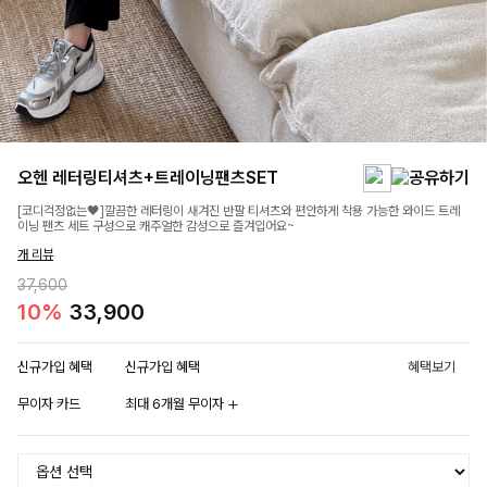
오헨 레터링티셔츠+트레이닝팬츠SET
[코디걱정없는🖤]깔끔한 레터링이 새겨진 반팔 티셔츠와 편안하게 착용 가능한 와이드 트레
이닝 팬츠 세트 구성으로 캐주얼한 감성으로 즐겨입어요~
개 리뷰
37,600
10%
33,900
신규가입 혜택
신규가입 혜택
혜택보기
무이자 카드
최대 6개월 무이자