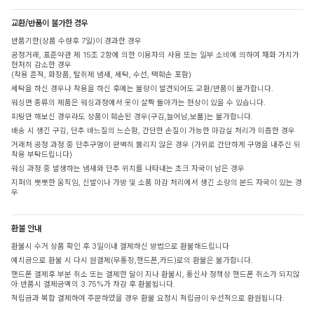
교환/반품이 불가한 경우
반품기한(상품 수령후 7일)이 경과한 경우
공정거래, 표준약관 제 15조 2항에 의한 이용자의 사용 또는 일부 소비에 의하여 재화 가치가
현저히 감소한 경우
(착용 흔적, 화장품, 탈취제 냄새, 세탁, 수선, 택훼손 포함)
세탁을 하신 경우나 착용을 하신 후에는 불량이 발견되어도 교환/반품이 불가합니다.
워싱면 종류의 제품은 워싱과정에서 옷이 살짝 돌아가는 현상이 있을 수 있습니다.
피팅만 해보신 경우라도 상품이 훼손된 경우(구김,늘어남,보풀)는 불가합니다.
배송 시 생긴 구김, 단추 바느질의 느슨함, 간단한 손질이 가능한 마감실 처리가 미흡한 경우
거래처 공정 과정 중 단추구멍이 완벽히 뚫리지 않은 경우 (가위로 간단하게 구멍을 내주신 뒤
착용 부탁드립니다)
워싱 과정 중 발생하는 냄새와 단추 위치를 나타내는 초크 자국이 남은 경우
지퍼의 뻣뻣한 움직임, 신발이나 가방 및 소품 마감 처리에서 생긴 소량의 본드 자국이 있는 경
우
환불 안내
환불시 수거 상품 확인 후 3일이내 결제하신 방법으로 환불해드립니다
예치금으로 환불 시 다시 원결제(무통장,핸드폰,카드)로의 환불은 불가합니다.
핸드폰 결제후 부분 취소 또는 결제한 달이 지나 환불시, 통신사 정책상 핸드폰 취소가 되지않
아 반품시 결제금액의 3.75%가 차감 후 환불됩니다.
적립금과 복합 결제하여 주문하였을 경우 환불 요청시 적립금이 우선적으로 환원됩니다.