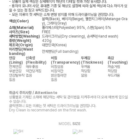
- 상품의 실제 색상은 상세페이지 하단의 디테일 컷과 가장 유사합니다.
- 용자의 모니터 사양, 휴대폰 기종 및 해상도 설정에 따라 실제 색상과 다소 차이가 있
을 수 있는 점 참고 부탁드립니다.
- 모든 의류의 첫 세탁은 소재 변형 방지를 위해 드라이클리닝을 권장합니다.
블랙(Black), 베이지(Beige), 멜란지그레이(Melange Gra
색상(Color)
y), 그레이(Gray)
소재(Material)
폴리에스터(Polyester) 95%, 스판(Span) 5%
사이즈(Size)
FREE
세탁방법(Washing)
드라이크리닝(Dry cleaning), 손세탁(Hand wash)
중량(Weight)
420g
제조국(Origin)
대한민국(Korea)
허리밴딩(Waist
전체밴딩(Full banding)
banding)
안감
신축성
비침
두께감
촉감
(Lining)
(Flexibility)
(Transparency)
(Thickness)
(Touching)
전체안감
매우좋음
비침있음
두꺼움
까슬거림
부분안감
약간당겨짐
비침약간
적당함
적당함
안감탈부착
없음
밝은칼라만
얇음
부드러움
없음
없음
취급시 주의사항 / Attention to
상품별로 기재된 소재에 해당하는 세탁 및 관리법을 지켜주셔야 더 오래 예쁘게 입으실
수 있습니다.
클릭앤퍼니 모든 의류는 첫 세탁은 드라이크리닝을 권장합니다.
Dry Clean is recommended on the first wash.
MODEL
SIZE