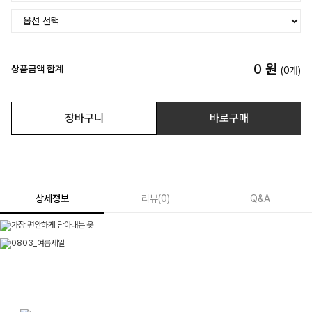
0
원
상품금액 합계
(
0
개)
장바구니
바로구매
상세정보
리뷰
(
0
)
Q&A