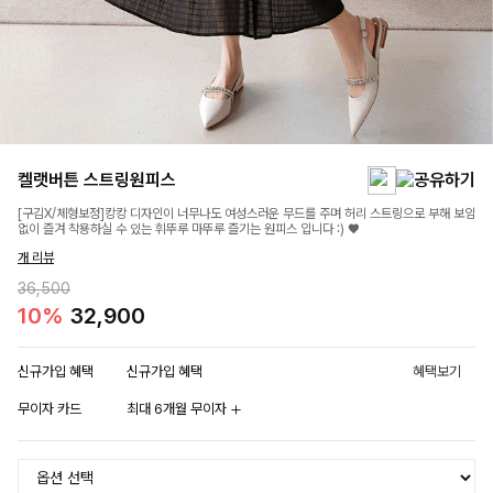
켈랫버튼 스트링원피스
[구김X/체형보정]캉캉 디자인이 너무나도 여성스러운 무드를 주며 허리 스트링으로 부해 보임
없이 즐겨 착용하실 수 있는 휘뚜루 마뚜루 즐기는 원피스 입니다 :) ♥
개 리뷰
36,500
10%
32,900
신규가입 혜택
신규가입 혜택
혜택보기
무이자 카드
최대 6개월 무이자