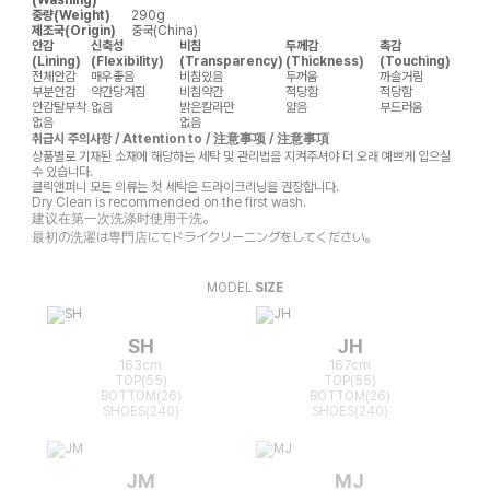
중량(Weight)
290g
제조국(Origin)
중국(China)
안감
신축성
비침
두께감
촉감
(Lining)
(Flexibility)
(Transparency)
(Thickness)
(Touching)
전체안감
매우좋음
비침있음
두꺼움
까슬거림
부분안감
약간당겨짐
비침약간
적당함
적당함
안감탈부착
없음
밝은칼라만
얇음
부드러움
없음
없음
취급시 주의사항 / Attention to / 注意事项 / 注意事項
상품별로 기재된 소재에 해당하는 세탁 및 관리법을 지켜주셔야 더 오래 예쁘게 입으실
수 있습니다.
클릭앤퍼니 모든 의류는 첫 세탁은 드라이크리닝을 권장합니다.
Dry Clean is recommended on the first wash.
建议在第一次洗涤时使用干洗。
最初の洗濯は専門店にてドライクリーニングをしてください。
MODEL
SIZE
SH
JH
163cm
167cm
TOP(55)
TOP(55)
BOTTOM(26)
BOTTOM(26)
SHOES(240)
SHOES(240)
JM
MJ