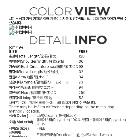
실제 색상과 가장 가까운 아래 제품이미지를 확인하세요! 모니터에 따라 차이가 있을 수
있습니다.
(cm기준)
SIZE
FREE
총길이
Total Length/全長/着丈
120
어깨넓이
Shoulder Width/肩宽/肩幅
36
가슴둘레
Bust Circumference/胸围/胸まわり
98
팔길이
Sleeve Length/袖长/袖丈
32
팔둘레
Arm/袖围/腕まわり
34
암홀너비
Armhole/袖根围/アームホール
23
허리둘레
Waist/腰围/ウエスト
94
밑단둘레
Hem/裤脚围/裾まわり
250
안감길이
Lining/里子料/裏地
53
사이즈는 재는 위치에 따라 1~3cm의 오차가 생길 수 있습니다.
There may be 1~3cm difference depending on the measuring
method / location.
색상(Color)
크림(Cream), 블랙(Black)
폴리에스터(Pplyester) 100% /안감 - 폴리에스터(Pplyester)
소재(Material)
100%
사이즈(Size)
FREE
세탁방법
드라이크리닝(Dry cleaning), 손세탁(Hand wash)
(Washing)