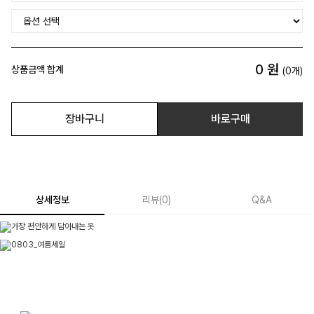
0
원
상품금액 합계
(
0
개)
장바구니
바로구매
상세정보
리뷰
(
0
)
Q&A