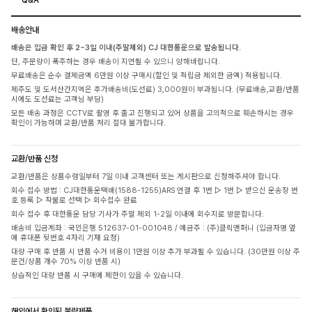
배송안내
배송은 입금 확인 후 2~3일 이내(주말제외) CJ 대한통운으로 발송됩니다.
단, 주문량이 폭주하는 경우 배송이 지연될 수 있으니 양해바랍니다.
무료배송은 순수 결제금액 6만원 이상 구매시(할인 및 적립금 제외한 금액) 적용됩니다.
제주도 및 도서산간지역은 추가배송비(도선료) 3,000원이 부과됩니다. (무료배송,교환/반품
시에도 도선료는 고객님 부담)
모든 배송 과정은 CCTV로 촬영 후 출고 진행되고 있어 상품을 고의적으로 훼손하시는 경우
확인이 가능하며 교환/반품 처리 절대 불가합니다.
교환/반품 신청
교환/반품은 상품수령일부터 7일 이내 고객센터 또는 게시판으로 신청해주셔야 합니다.
회수 접수 방법 : CJ대한통운택배(1588-1255)ARS 연결 후 1번 ▷ 1번 ▷ 받으신 운송장 번
호 등록 ▷ 착불로 선택 ▷ 회수접수 완료
회수 접수 후 대한통운 담당 기사가 주말 제외 1-2일 이내에 회수지로 방문합니다.
배송비 입금계좌 : 국민은행 512637-01-001048 / 예금주 : (주)클릭앤퍼니 (입금자명 옆
에 휴대폰 뒷번호 4자리 기재 요청)
대량 구매 후 반품 시 반품 수거 비용이 1만원 이상 추가 부과될 수 있습니다. (30만원 이상 주
문건/상품 개수 70% 이상 반품 시)
상습적인 대량 반품 시 구매에 제한이 있을 수 있습니다.
해외에서 확인된 불량제품