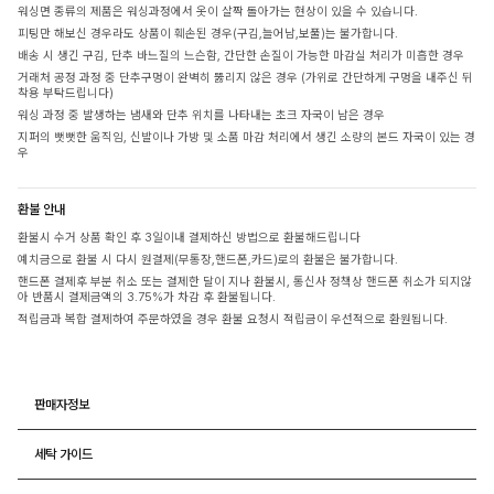
워싱면 종류의 제품은 워싱과정에서 옷이 살짝 돌아가는 현상이 있을 수 있습니다.
피팅만 해보신 경우라도 상품이 훼손된 경우(구김,늘어남,보풀)는 불가합니다.
배송 시 생긴 구김, 단추 바느질의 느슨함, 간단한 손질이 가능한 마감실 처리가 미흡한 경우
거래처 공정 과정 중 단추구멍이 완벽히 뚫리지 않은 경우 (가위로 간단하게 구멍을 내주신 뒤
착용 부탁드립니다)
워싱 과정 중 발생하는 냄새와 단추 위치를 나타내는 초크 자국이 남은 경우
지퍼의 뻣뻣한 움직임, 신발이나 가방 및 소품 마감 처리에서 생긴 소량의 본드 자국이 있는 경
우
환불 안내
환불시 수거 상품 확인 후 3일이내 결제하신 방법으로 환불해드립니다
예치금으로 환불 시 다시 원결제(무통장,핸드폰,카드)로의 환불은 불가합니다.
핸드폰 결제후 부분 취소 또는 결제한 달이 지나 환불시, 통신사 정책상 핸드폰 취소가 되지않
아 반품시 결제금액의 3.75%가 차감 후 환불됩니다.
적립금과 복합 결제하여 주문하였을 경우 환불 요청시 적립금이 우선적으로 환원됩니다.
판매자정보
세탁 가이드