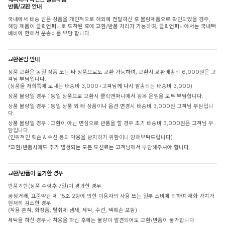
반품/교환 안내
국내에서 배송 받은 상품을 개인적으로 해외에 전달하신 후 불량제품으로 확인되었을 경우,
해당 제품이 클릭앤퍼니로 도착된 후에 교환/반품 처리가 가능하며, 클릭앤퍼니에서는 국내택
배비에 한해서 운송비를 부담 합니다
교환운임 안내
상품 교환은 동일 상품 또는 타 상품으로도 교환 가능하며, 교환시 교환배송비 6,000원은 고
객님 부담입니다.
(상품을 저희쪽에 보내는 배송비 3,000+고객님께 다시 발송되는 배송비 3,000)
상품 불량일 경우 : 동일 상품으로 교환시 클릭앤퍼니에서 왕복 운임을 모두 부담합니다.
상품 불량일 경우 : 동일 상품 외 타 상품이나 옵션 변경시 배송비 3,000원 고객님 부담입니
다.
상품 불량일 경우 : 교환이 아닌 변심으로 반품을 할 경우 초기 배송비 3,000원은 고객님 부
담입니다.
(인위적인 훼손 & 수선 등의 악용을 방지하기 위함이니 양해부탁드립니다)
*교환/반품시에도 추가 발생되는 모든 도선료는 고객님께서 부담해주셔야 합니다.
교환/반품이 불가한 경우
반품기한(상품 수령후 7일)이 경과한 경우
공정거래, 표준약관 제 15조 2항에 의한 이용자의 사용 또는 일부 소비에 의하여 재화 가치가
현저히 감소한 경우
(착용 흔적, 화장품, 탈취제 냄새, 세탁, 수선, 택훼손 포함)
세탁을 하신 경우나 착용을 하신 후에는 불량이 발견되어도 교환/반품이 불가합니다.