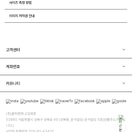
사이즈 측정 방법
이미지 저작권 안내
고객센터
계좌번호
커뮤니티
(주)클릭앤퍼니/김예중
02880 서울특별시 성북구 성북로 49 (성북동, 운석빌딩) 운석빌딩 5층(반품주소가 아닙
니다.)
사업자 등록번호 209-81-43420