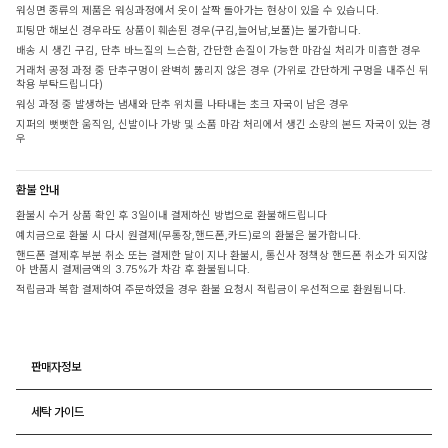
워싱면 종류의 제품은 워싱과정에서 옷이 살짝 돌아가는 현상이 있을 수 있습니다.
피팅만 해보신 경우라도 상품이 훼손된 경우(구김,늘어남,보풀)는 불가합니다.
배송 시 생긴 구김, 단추 바느질의 느슨함, 간단한 손질이 가능한 마감실 처리가 미흡한 경우
거래처 공정 과정 중 단추구멍이 완벽히 뚫리지 않은 경우 (가위로 간단하게 구멍을 내주신 뒤
착용 부탁드립니다)
워싱 과정 중 발생하는 냄새와 단추 위치를 나타내는 초크 자국이 남은 경우
지퍼의 뻣뻣한 움직임, 신발이나 가방 및 소품 마감 처리에서 생긴 소량의 본드 자국이 있는 경
우
환불 안내
환불시 수거 상품 확인 후 3일이내 결제하신 방법으로 환불해드립니다
예치금으로 환불 시 다시 원결제(무통장,핸드폰,카드)로의 환불은 불가합니다.
핸드폰 결제후 부분 취소 또는 결제한 달이 지나 환불시, 통신사 정책상 핸드폰 취소가 되지않
아 반품시 결제금액의 3.75%가 차감 후 환불됩니다.
적립금과 복합 결제하여 주문하였을 경우 환불 요청시 적립금이 우선적으로 환원됩니다.
판매자정보
세탁 가이드