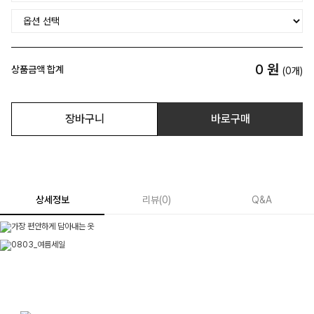
0
원
상품금액 합계
(
0
개)
장바구니
바로구매
상세정보
리뷰
(
0
)
Q&A