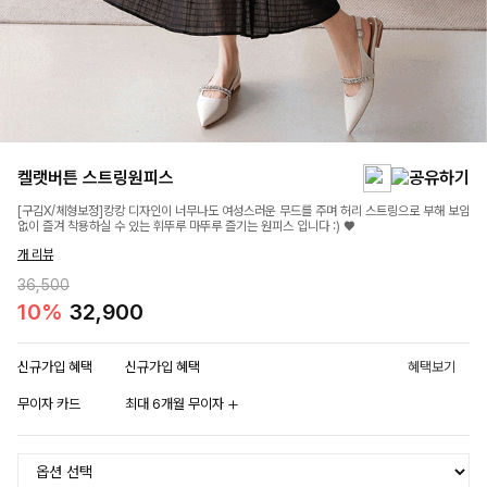
켈랫버튼 스트링원피스
[구김X/체형보정]캉캉 디자인이 너무나도 여성스러운 무드를 주며 허리 스트링으로 부해 보임
없이 즐겨 착용하실 수 있는 휘뚜루 마뚜루 즐기는 원피스 입니다 :) ♥
개 리뷰
36,500
10%
32,900
신규가입 혜택
신규가입 혜택
혜택보기
무이자 카드
최대 6개월 무이자