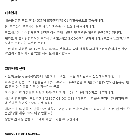
배송안내
배송은 입금 확인 후 2~3일 이내(주말제외) CJ 대한통운으로 발송됩니다.
단, 주문량이 폭주하는 경우 배송이 지연될 수 있으니 양해바랍니다.
무료배송은 순수 결제금액 6만원 이상 구매시(할인 및 적립금 제외한 금액) 적용됩니다.
제주도 및 도서산간지역은 추가배송비(도선료) 3,000원이 부과됩니다. (무료배송,교환/반품
시에도 도선료는 고객님 부담)
모든 배송 과정은 CCTV로 촬영 후 출고 진행되고 있어 상품을 고의적으로 훼손하시는 경우
확인이 가능하며 교환/반품 처리 절대 불가합니다.
교환/반품 신청
교환/반품은 상품수령일부터 7일 이내 고객센터 또는 게시판으로 신청해주셔야 합니다.
회수 접수 방법 : CJ대한통운택배(1588-1255)ARS 연결 후 1번 ▷ 1번 ▷ 받으신 운송장 번
호 등록 ▷ 착불로 선택 ▷ 회수접수 완료
회수 접수 후 대한통운 담당 기사가 주말 제외 1-2일 이내에 회수지로 방문합니다.
배송비 입금계좌 : 국민은행 512637-01-001048 / 예금주 : (주)클릭앤퍼니 (입금자명 옆
에 휴대폰 뒷번호 4자리 기재 요청)
대량 구매 후 반품 시 반품 수거 비용이 1만원 이상 추가 부과될 수 있습니다. (30만원 이상 주
문건/상품 개수 70% 이상 반품 시)
상습적인 대량 반품 시 구매에 제한이 있을 수 있습니다.
해외에서 확인된 불량제품