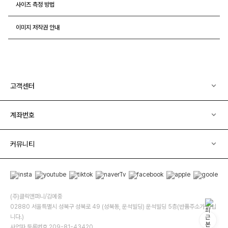
사이즈 측정 방법
이미지 저작권 안내
고객센터
계좌번호
커뮤니티
(주)클릭앤퍼니/김예중
02880 서울특별시 성북구 성북로 49 (성북동, 운석빌딩) 운석빌딩 5층(반품주소가 아닙
니다.)
사업자 등록번호 209-81-43420