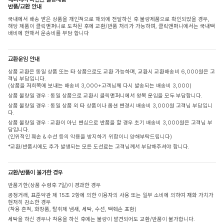
반품/교환 안내
국내에서 배송 받은 상품을 개인적으로 해외에 전달하신 후 불량제품으로 확인되었을 경우,
해당 제품이 클릭앤퍼니로 도착된 후에 교환/반품 처리가 가능하며, 클릭앤퍼니에서는 국내택
배비에 한해서 운송비를 부담 합니다
교환운임 안내
상품 교환은 동일 상품 또는 타 상품으로도 교환 가능하며, 교환시 교환배송비 6,000원은 고
객님 부담입니다.
(상품을 저희쪽에 보내는 배송비 3,000+고객님께 다시 발송되는 배송비 3,000)
상품 불량일 경우 : 동일 상품으로 교환시 클릭앤퍼니에서 왕복 운임을 모두 부담합니다.
상품 불량일 경우 : 동일 상품 외 타 상품이나 옵션 변경시 배송비 3,000원 고객님 부담입니
다.
상품 불량일 경우 : 교환이 아닌 변심으로 반품을 할 경우 초기 배송비 3,000원은 고객님 부
담입니다.
(인위적인 훼손 & 수선 등의 악용을 방지하기 위함이니 양해부탁드립니다)
*교환/반품시에도 추가 발생되는 모든 도선료는 고객님께서 부담해주셔야 합니다.
교환/반품이 불가한 경우
반품기한(상품 수령후 7일)이 경과한 경우
공정거래, 표준약관 제 15조 2항에 의한 이용자의 사용 또는 일부 소비에 의하여 재화 가치가
현저히 감소한 경우
(착용 흔적, 화장품, 탈취제 냄새, 세탁, 수선, 택훼손 포함)
세탁을 하신 경우나 착용을 하신 후에는 불량이 발견되어도 교환/반품이 불가합니다.