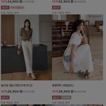
10%
24,900
원
13%
33,900
원
27,600원
38,900원
리뷰 카운트 영역
리뷰 카운트 영역
윌리덤 라운드앤브이넥가디건
룬셀퍼프 셔링원피스
10%
20,900
원
10%
36,900
원
23,200원
40,900원
리뷰 카운트 영역
리뷰 카운트 영역