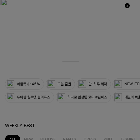
0
03
33
여름특가~45%
오늘 출발
단, 하루 혜택
NEW IT
우아한 실루엣 블라우스
하나로 완성된 코디 #원피스
데일리 #
WEEKLY BEST
NEW
BLOUSE
PANTS
DRESS
KNIT
T-SHIRT
ALL