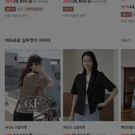
18%
29,900
원
28%
35,900
원
36,400원
49,800원
10%
34
리뷰 카운트 영역
리뷰 카운트 영역
리뷰 카운
여유로운 실루엣의 아우터
더보기
래나드 더블자켓
자빈닛 싱글자켓
캣민더블 