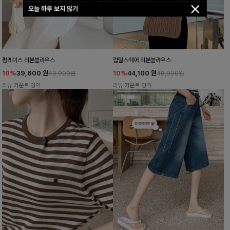
오늘 하루 보지 않기
펌레이스 리본블라우스
럽틸스퀘어 리본블라우스
10%
39,600
원
10%
44,100
원
43,900원
48,900원
리뷰 카운트 영역
리뷰 카운트 영역