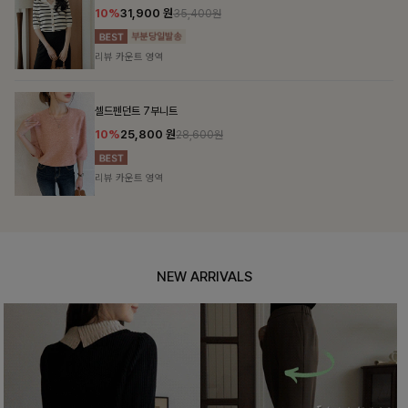
12%
69,900
원
79,400원
리뷰 카운트 영역
헨틴링클 날개티셔츠+치마바지SET
12%
29,900
원
33,900원
리뷰 카운트 영역
NEW ARRIVALS