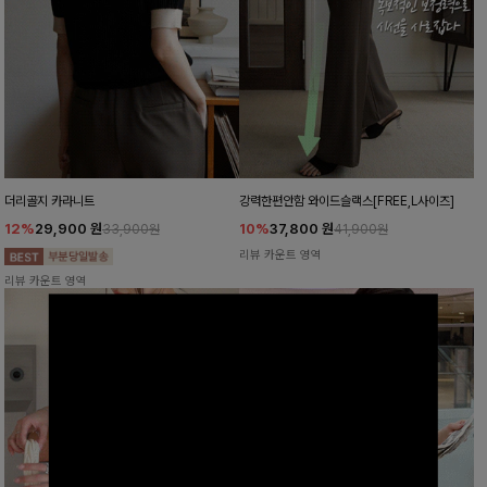
더리골지 카라니트
강력한편안함 와이드슬랙스[FREE,L사이즈]
12%
29,900
원
10%
37,800
원
33,900원
41,900원
리뷰 카운트 영역
리뷰 카운트 영역