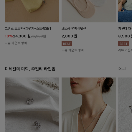
뽀소옹 면메쉬덧신
그렌스 토트백+파우치+스트랩SET
케루디 자
2,000
원
10%
24,300
원
8,900
26,900원
리뷰 카운트 영역
리뷰 카운트 영역
리뷰 카운
디테일의 미학, 주얼리 라인업
더보기