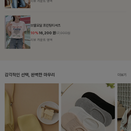
리뷰 카운트 영역
캣시어서커 버튼카라원피스+벨트SET
16%
79,900
원
95,100원
리뷰 카운트 영역
감각적인 선택, 완벽한 마무리
더보기