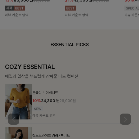
13%
86,900
원
21%
43,900
원
30%
7
99,800원
55,500원
리뷰 카운트 영역
리뷰 카운트 영역
리뷰 카운
ESSENTIAL PICKS
DOUBLE THE JOY
함께할 때 더욱 완벽한, 합리적인 선택으로 채우는 즐거움
필첸체크 스트링블라우스+플레어스커트SET
14%
42,900
원
49,800원
리뷰 카운트 영역
특스트라이프 링클원피스+스트링자켓SET