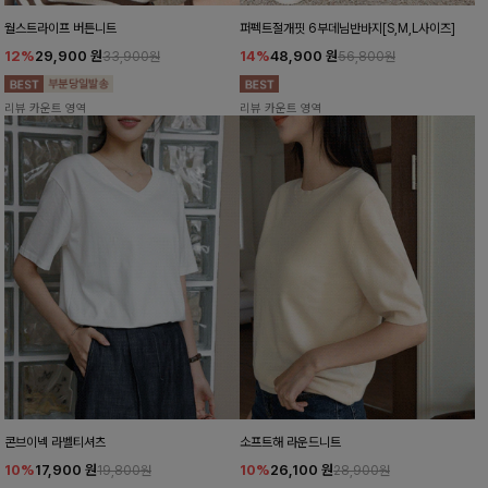
월스트라이프 버튼니트
퍼펙트절개핏 6부데님반바지[S,M,L사이즈]
12%
29,900
원
14%
48,900
원
33,900원
56,800원
리뷰 카운트 영역
리뷰 카운트 영역
콘브이넥 라벨티셔츠
소프트해 라운드니트
10%
17,900
원
10%
26,100
원
19,800원
28,900원