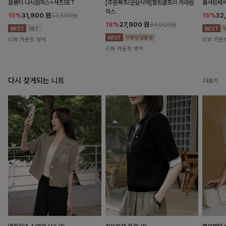
블룬티 나시원피스+셔츠SET
[주문폭주/군살삭제]젤링클프리 카라원
롬셔링배
피스
15%
31,900
원
15%
32
37,500원
18%
27,900
원
34,000원
리뷰 카운트 영역
리뷰 카운
리뷰 카운트 영역
다시 찾게되는 니트
더보기