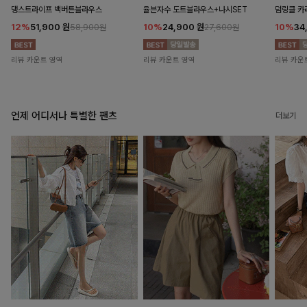
댕스트라이프 백버튼블라우스
율븐자수 도트블라우스+나시SET
덤링클 카
12%
51,900
원
10%
24,900
원
10%
34
58,900원
27,600원
리뷰 카운트 영역
리뷰 카운트 영역
리뷰 카운
언제 어디서나 특별한 팬츠
더보기