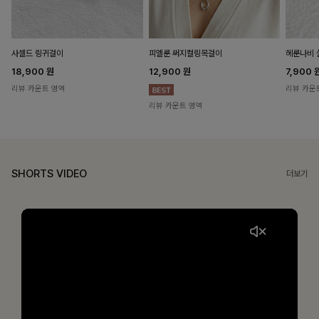
헤룬나비 
사셀드 링귀걸이
피엘룬 써지컬링목걸이
7,900
18,900
원
12,900
원
리뷰 카운
리뷰 카운트 영역
리뷰 카운트 영역
SHORTS VIDEO
더보기