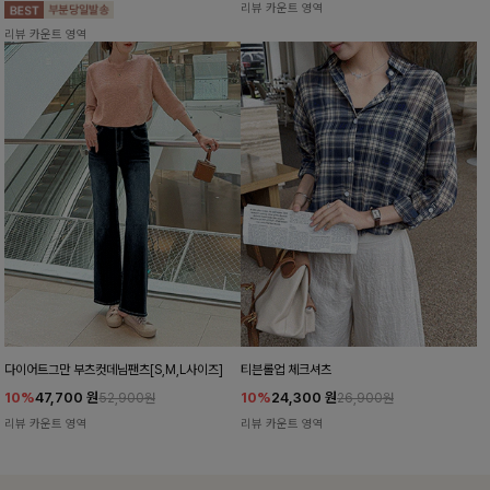
리뷰 카운트 영역
리뷰 카운트 영역
다이어트그만 부츠컷데님팬츠[S,M,L사이즈]
티븐롤업 체크셔츠
10%
47,700
원
10%
24,300
원
52,900원
26,900원
리뷰 카운트 영역
리뷰 카운트 영역