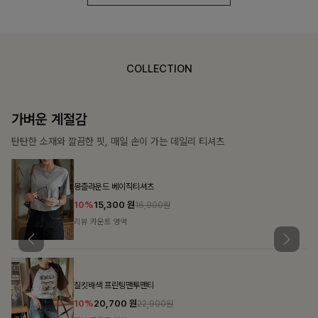
COLLECTION
가장 쉬운 코디
특별한 날부터 일상까지 함께하는 룩
쥬빌스트링 포켓원피스
17%
48,900
원
58,900원
리뷰 카운트 영역
블룬티 나시원피스+셔츠SET
15%
31,900
원
37,500원