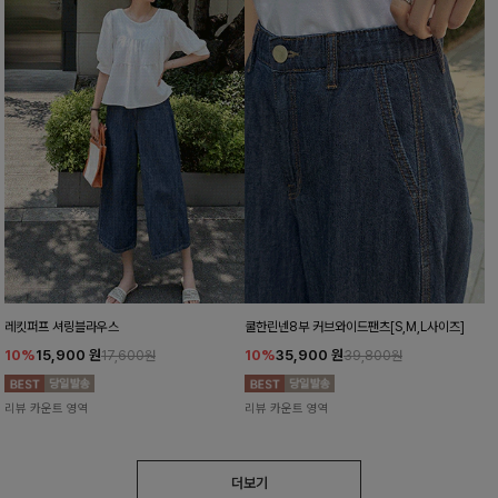
레킷퍼프 셔링블라우스
쿨한린넨8부 커브와이드팬츠[S,M,L사이즈]
10%
15,900
원
10%
35,900
원
17,600원
39,800원
리뷰 카운트 영역
리뷰 카운트 영역
더보기