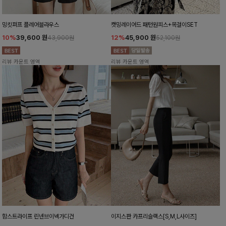
밍킷퍼프 플레어블라우스
캣밍레이어드 패턴원피스+목걸이SET
10%
39,600
원
12%
45,900
원
43,900원
52,100원
리뷰 카운트 영역
리뷰 카운트 영역
함스트라이프 린넨브이넥가디건
이지스판 카프리슬랙스[S,M,L사이즈]