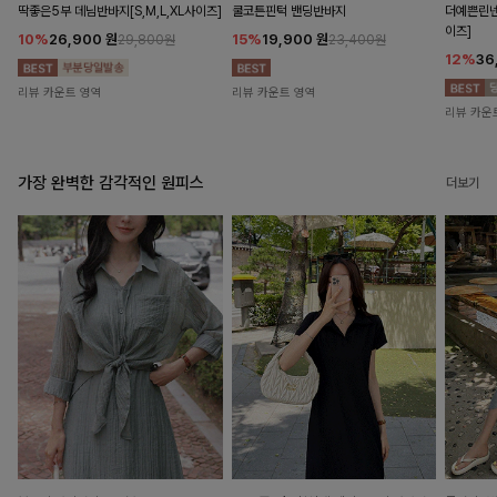
딱좋은5부 데님반바지[S,M,L,XL사이즈]
쿨코튼핀턱 밴딩반바지
더예쁜린넨
이즈]
10%
26,900
원
15%
19,900
원
29,800원
23,400원
12%
36
리뷰 카운트 영역
리뷰 카운트 영역
리뷰 카운
가장 완벽한 감각적인 원피스
더보기