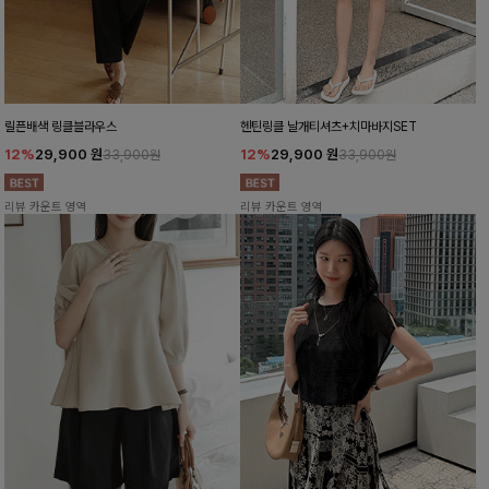
릴픈배색 링클블라우스
헨틴링클 날개티셔츠+치마바지SET
12%
29,900
원
12%
29,900
원
33,900원
33,900원
리뷰 카운트 영역
리뷰 카운트 영역