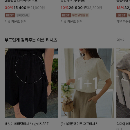
앤즌린넨 스퀘어나시니트
킹밋배색 카라니트
캘핀패턴 
30%
15,400
원
10%
29,900
원
18%
32
21,900원
33,200원
리뷰 카운트 영역
리뷰 카운트 영역
리뷰 카운
부드럽게 감싸주는 여름 티셔츠
더보기
테킷미 레터링티셔츠+반바지SET
(1+1)앤튼펜던트 퍼프티셔츠
밍디아 
SET