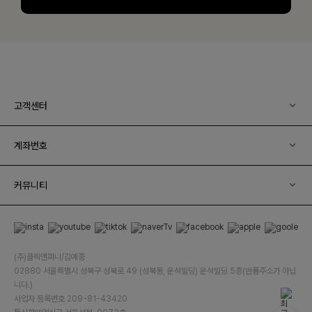
고객센터
계좌번호
커뮤니티
(주)클릭앤퍼니/김예중
02880 서울특별시 성북구 성북로 49 (성북동, 운석빌딩) 운석빌딩 5층(반품주소가 아닙
니다.)
사업자 등록번호 209-81-43420