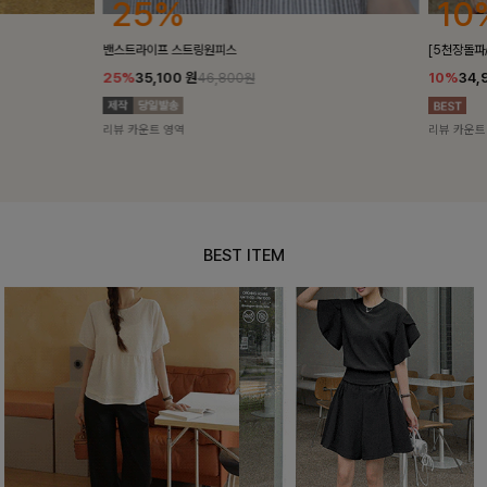
25%
10%
밴스트라이프 스트링원피스
[5천장돌파/C
25%
35,100
원
10%
34,90
46,800원
리뷰 카운트 영역
리뷰 카운트 영
BEST ITEM