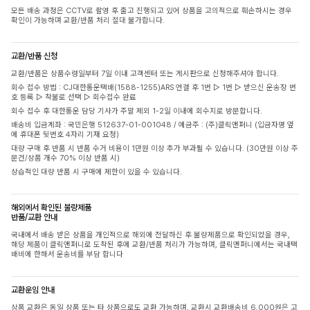
모든 배송 과정은 CCTV로 촬영 후 출고 진행되고 있어 상품을 고의적으로 훼손하시는 경우
확인이 가능하며 교환/반품 처리 절대 불가합니다.
교환/반품 신청
교환/반품은 상품수령일부터 7일 이내 고객센터 또는 게시판으로 신청해주셔야 합니다.
회수 접수 방법 : CJ대한통운택배(1588-1255)ARS 연결 후 1번 ▷ 1번 ▷ 받으신 운송장 번
호 등록 ▷ 착불로 선택 ▷ 회수접수 완료
회수 접수 후 대한통운 담당 기사가 주말 제외 1-2일 이내에 회수지로 방문합니다.
배송비 입금계좌 : 국민은행 512637-01-001048 / 예금주 : (주)클릭앤퍼니 (입금자명 옆
에 휴대폰 뒷번호 4자리 기재 요청)
대량 구매 후 반품 시 반품 수거 비용이 1만원 이상 추가 부과될 수 있습니다. (30만원 이상 주
문건/상품 개수 70% 이상 반품 시)
상습적인 대량 반품 시 구매에 제한이 있을 수 있습니다.
해외에서 확인된 불량제품
반품/교환 안내
국내에서 배송 받은 상품을 개인적으로 해외에 전달하신 후 불량제품으로 확인되었을 경우,
해당 제품이 클릭앤퍼니로 도착된 후에 교환/반품 처리가 가능하며, 클릭앤퍼니에서는 국내택
배비에 한해서 운송비를 부담 합니다
교환운임 안내
상품 교환은 동일 상품 또는 타 상품으로도 교환 가능하며, 교환시 교환배송비 6,000원은 고