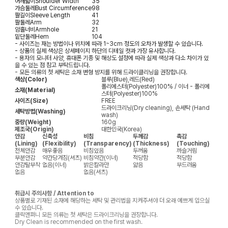
어깨넓이
Shoulder Width
35
가슴둘레
Bust Circumference
98
팔길이
Sleeve Length
41
팔둘레
Arm
32
암홀너비
Armhole
21
밑단둘레
Hem
104
- 사이즈는 재는 방법이나 위치에 따라 1~3cm 정도의 오차가 발생할 수 있습니다.
- 상품의 실제 색상은 상세페이지 하단의 디테일 컷과 가장 유사합니다.
- 용자의 모니터 사양, 휴대폰 기종 및 해상도 설정에 따라 실제 색상과 다소 차이가 있
을 수 있는 점 참고 부탁드립니다.
- 모든 의류의 첫 세탁은 소재 변형 방지를 위해 드라이클리닝을 권장합니다.
색상(Color)
블루(Blue),레드(Red)
폴리에스터(Polyester)100% / 이너 - 폴리에
소재(Material)
스터(Polyester)100%
사이즈(Size)
FREE
드라이크리닝(Dry cleaning), 손세탁 (Hand
세탁방법(Washing)
wash)
중량(Weight)
160g
제조국(Origin)
대한민국(Korea)
안감
신축성
비침
두께감
촉감
(Lining)
(Flexibility)
(Transparency)
(Thickness)
(Touching)
전체안감
매우좋음
비침있음
두꺼움
까슬거림
부분안감
약간당겨짐(셔츠)
비침약간(이너)
적당함
적당함
안감탈부착
없음(이너)
밝은칼라만
얇음
부드러움
없음
없음(셔츠)
취급시 주의사항 / Attention to
상품별로 기재된 소재에 해당하는 세탁 및 관리법을 지켜주셔야 더 오래 예쁘게 입으실
수 있습니다.
클릭앤퍼니 모든 의류는 첫 세탁은 드라이크리닝을 권장합니다.
Dry Clean is recommended on the first wash.