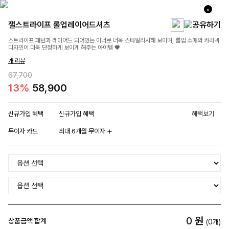
0
잴스트라이프 롤업레이어드셔츠
스트라이프 패턴과 레이어드 되어있는 이너로 더욱 스타일리시해 보이며, 롤업 소매와 카라넥
디자인이 더욱 단정하게 보이게 해주는 아이템 ♥
개 리뷰
67,700
13%
58,900
신규가입 혜택
신규가입 혜택
혜택보기
무이자 카드
최대 6개월 무이자
0
원
상품금액 합계
(
0
개)