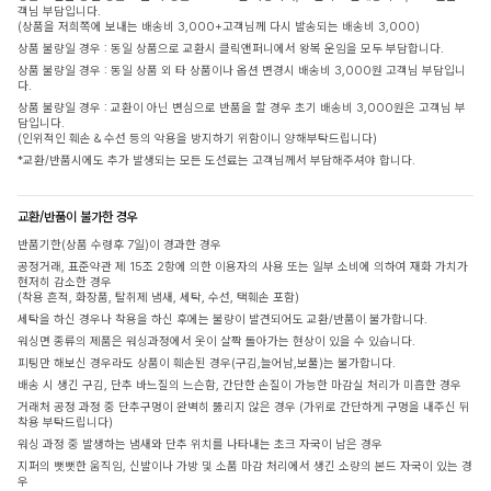
객님 부담입니다.
(상품을 저희쪽에 보내는 배송비 3,000+고객님께 다시 발송되는 배송비 3,000)
상품 불량일 경우 : 동일 상품으로 교환시 클릭앤퍼니에서 왕복 운임을 모두 부담합니다.
상품 불량일 경우 : 동일 상품 외 타 상품이나 옵션 변경시 배송비 3,000원 고객님 부담입니
다.
상품 불량일 경우 : 교환이 아닌 변심으로 반품을 할 경우 초기 배송비 3,000원은 고객님 부
담입니다.
(인위적인 훼손 & 수선 등의 악용을 방지하기 위함이니 양해부탁드립니다)
*교환/반품시에도 추가 발생되는 모든 도선료는 고객님께서 부담해주셔야 합니다.
교환/반품이 불가한 경우
반품기한(상품 수령후 7일)이 경과한 경우
공정거래, 표준약관 제 15조 2항에 의한 이용자의 사용 또는 일부 소비에 의하여 재화 가치가
현저히 감소한 경우
(착용 흔적, 화장품, 탈취제 냄새, 세탁, 수선, 택훼손 포함)
세탁을 하신 경우나 착용을 하신 후에는 불량이 발견되어도 교환/반품이 불가합니다.
워싱면 종류의 제품은 워싱과정에서 옷이 살짝 돌아가는 현상이 있을 수 있습니다.
피팅만 해보신 경우라도 상품이 훼손된 경우(구김,늘어남,보풀)는 불가합니다.
배송 시 생긴 구김, 단추 바느질의 느슨함, 간단한 손질이 가능한 마감실 처리가 미흡한 경우
거래처 공정 과정 중 단추구멍이 완벽히 뚫리지 않은 경우 (가위로 간단하게 구멍을 내주신 뒤
착용 부탁드립니다)
워싱 과정 중 발생하는 냄새와 단추 위치를 나타내는 초크 자국이 남은 경우
지퍼의 뻣뻣한 움직임, 신발이나 가방 및 소품 마감 처리에서 생긴 소량의 본드 자국이 있는 경
우