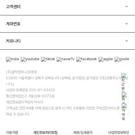
고객센터
계좌번호
커뮤니티
(주)클릭앤퍼니/김예중
02880 서울특별시 성북구 성북로 49 (성북동, 운석빌딩) 운석빌딩 5층(반품주소가 아닙
니다.)
사업자 등록번호 209-81-43420
통신판매업신고 서울성북-0073호
개인정보관리책임자 박수미
고객님은 안전거래를 위해 현금으로 결제 시 저희 소핑몰에 가입한 구매안전서비스를 이용
하실 수 있습니다.
이용약관
개인정보처리방침
제휴/도매문의
사업자정보확인