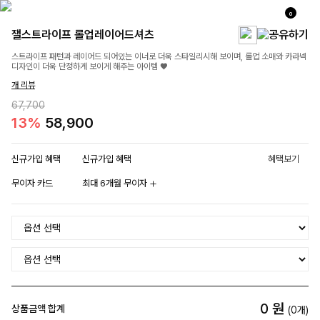
0
잴스트라이프 롤업레이어드셔츠
스트라이프 패턴과 레이어드 되어있는 이너로 더욱 스타일리시해 보이며, 롤업 소매와 카라넥
디자인이 더욱 단정하게 보이게 해주는 아이템 ♥
개 리뷰
67,700
13%
58,900
신규가입 혜택
신규가입 혜택
혜택보기
무이자 카드
최대 6개월 무이자
0
원
상품금액 합계
(
0
개)