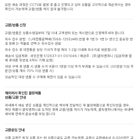
모든 배송 과정은 CCTV로 촬영 후 출고 진행되고 있어 상품을 고의적으로 훼손하시는 경우
확인이 가능하며 교환/반품 처리 절대 불가합니다.
교환/반품 신청
교환/반품은 상품수령일부터 7일 이내 고객센터 또는 게시판으로 신청해주셔야 합니다.
회수 접수 방법 : CJ대한통운택배(1588-1255)ARS 연결 후 1번 ▷ 1번 ▷ 받으신 운송장 번
호 등록 ▷ 착불로 선택 ▷ 회수접수 완료
회수 접수 후 대한통운 담당 기사가 주말 제외 1-2일 이내에 회수지로 방문합니다.
배송비 입금계좌 : 국민은행 512637-01-001048 / 예금주 : (주)클릭앤퍼니 (입금자명 옆
에 휴대폰 뒷번호 4자리 기재 요청)
대량 구매 후 반품 시 반품 수거 비용이 1만원 이상 추가 부과될 수 있습니다. (30만원 이상 주
문건/상품 개수 70% 이상 반품 시)
상습적인 대량 반품 시 구매에 제한이 있을 수 있습니다.
해외에서 확인된 불량제품
반품/교환 안내
국내에서 배송 받은 상품을 개인적으로 해외에 전달하신 후 불량제품으로 확인되었을 경우,
해당 제품이 클릭앤퍼니로 도착된 후에 교환/반품 처리가 가능하며, 클릭앤퍼니에서는 국내택
배비에 한해서 운송비를 부담 합니다
교환운임 안내
상품 교환은 동일 상품 또는 타 상품으로도 교환 가능하며, 교환시 교환배송비 6,000원은 고