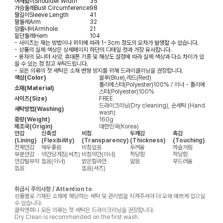
어깨넓이
Shoulder Width
35
가슴둘레
Bust Circumference
98
팔길이
Sleeve Length
41
팔둘레
Arm
32
암홀너비
Armhole
21
밑단둘레
Hem
104
- 사이즈는 재는 방법이나 위치에 따라 1~3cm 정도의 오차가 발생할 수 있습니다.
- 상품의 실제 색상은 상세페이지 하단의 디테일 컷과 가장 유사합니다.
- 용자의 모니터 사양, 휴대폰 기종 및 해상도 설정에 따라 실제 색상과 다소 차이가 있
을 수 있는 점 참고 부탁드립니다.
- 모든 의류의 첫 세탁은 소재 변형 방지를 위해 드라이클리닝을 권장합니다.
색상(Color)
블루(Blue),레드(Red)
폴리에스터(Polyester)100% / 이너 - 폴리에
소재(Material)
스터(Polyester)100%
사이즈(Size)
FREE
드라이크리닝(Dry cleaning), 손세탁 (Hand
세탁방법(Washing)
wash)
중량(Weight)
160g
제조국(Origin)
대한민국(Korea)
안감
신축성
비침
두께감
촉감
(Lining)
(Flexibility)
(Transparency)
(Thickness)
(Touching)
전체안감
매우좋음
비침있음
두꺼움
까슬거림
부분안감
약간당겨짐(셔츠)
비침약간(이너)
적당함
적당함
안감탈부착
없음(이너)
밝은칼라만
얇음
부드러움
없음
없음(셔츠)
취급시 주의사항 / Attention to
상품별로 기재된 소재에 해당하는 세탁 및 관리법을 지켜주셔야 더 오래 예쁘게 입으실
수 있습니다.
클릭앤퍼니 모든 의류는 첫 세탁은 드라이크리닝을 권장합니다.
Dry Clean is recommended on the first wash.