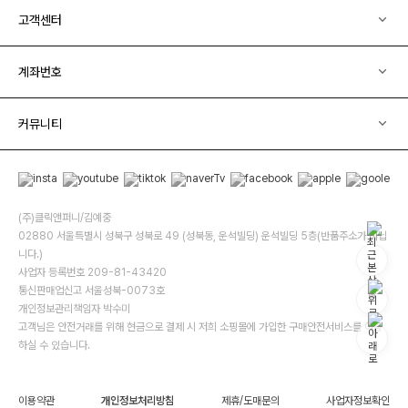
고객센터
계좌번호
커뮤니티
(주)클릭앤퍼니/김예중
02880 서울특별시 성북구 성북로 49 (성북동, 운석빌딩) 운석빌딩 5층(반품주소가 아닙
니다.)
사업자 등록번호 209-81-43420
통신판매업신고 서울성북-0073호
개인정보관리책임자 박수미
고객님은 안전거래를 위해 현금으로 결제 시 저희 소핑몰에 가입한 구매안전서비스를 이용
하실 수 있습니다.
이용약관
개인정보처리방침
제휴/도매문의
사업자정보확인