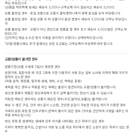
객님 부담입니다.
(상품을 저희쪽에 보내는 배송비 3,000+고객님께 다시 발송되는 배송비 3,000)
상품 불량일 경우 : 동일 상품으로 교환시 클릭앤퍼니에서 왕복 운임을 모두 부담합니다.
상품 불량일 경우 : 동일 상품 외 타 상품이나 옵션 변경시 배송비 3,000원 고객님 부담입니
다.
상품 불량일 경우 : 교환이 아닌 변심으로 반품을 할 경우 초기 배송비 3,000원은 고객님 부
담입니다.
(인위적인 훼손 & 수선 등의 악용을 방지하기 위함이니 양해부탁드립니다)
*교환/반품시에도 추가 발생되는 모든 도선료는 고객님께서 부담해주셔야 합니다.
교환/반품이 불가한 경우
반품기한(상품 수령후 7일)이 경과한 경우
공정거래, 표준약관 제 15조 2항에 의한 이용자의 사용 또는 일부 소비에 의하여 재화 가치가
현저히 감소한 경우
(착용 흔적, 화장품, 탈취제 냄새, 세탁, 수선, 택훼손 포함)
세탁을 하신 경우나 착용을 하신 후에는 불량이 발견되어도 교환/반품이 불가합니다.
워싱면 종류의 제품은 워싱과정에서 옷이 살짝 돌아가는 현상이 있을 수 있습니다.
피팅만 해보신 경우라도 상품이 훼손된 경우(구김,늘어남,보풀)는 불가합니다.
배송 시 생긴 구김, 단추 바느질의 느슨함, 간단한 손질이 가능한 마감실 처리가 미흡한 경우
거래처 공정 과정 중 단추구멍이 완벽히 뚫리지 않은 경우 (가위로 간단하게 구멍을 내주신 뒤
착용 부탁드립니다)
워싱 과정 중 발생하는 냄새와 단추 위치를 나타내는 초크 자국이 남은 경우
지퍼의 뻣뻣한 움직임, 신발이나 가방 및 소품 마감 처리에서 생긴 소량의 본드 자국이 있는 경
우