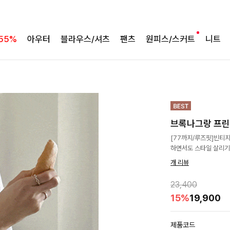
55%
아우터
블라우스/셔츠
팬츠
원피스/스커트
니트
브록나그랑 프
[77까지/루즈핏]빈티지
하면서도 스타일 살리기
개 리뷰
23,400
15%
19,900
제품코드