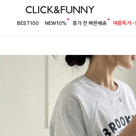
BEST100
NEW10%
휴가 전 빠른배송
여름특가~