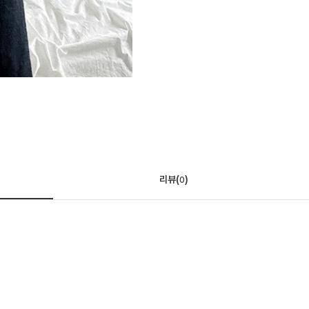
리뷰(
)
0