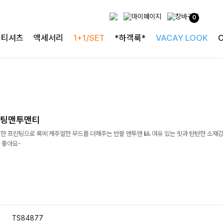
0
티셔츠
액세서리
1+1/SET
*하객룩*
VACAY LOOK
린팅맨투맨티
한 프린팅으로 룩에 캐주얼한 무드를 더해주는 반팔 맨투맨 🎱 여유 있는 핏과 탄탄한 소재
 좋아요-
TS84877