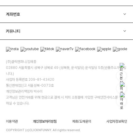
계좌번호
커뮤니티
(주)클릭앤퍼니/김예중
02880 서울특별시 성북구 성북로 49 (성북동, 운석빌딩) 운석빌딩 5층(반품주소가 아닙
니다.)
사업자 등록번호 209-81-43420
통신판매업신고 서울성북-0073호
개인정보관리책임자 박수미
고객님은 안전거래를 위해 현금으로 결제 시 저희 소핑몰에 가입한 구매안전서비스를 이용
하실 수 있습니다.
이용약관
개인정보처리방침
제휴/도매문의
사업자정보확인
COPYRIGHT (c)CLICKNFUNNY. All rights reserved.