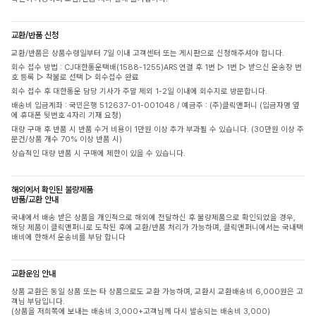
교환/반품 신청
교환/반품은 상품수령일부터 7일 이내 고객센터 또는 게시판으로 신청해주셔야 합니다.
회수 접수 방법 : CJ대한통운택배(1588-1255)ARS 연결 후 1번 ▷ 1번 ▷ 받으신 운송장 번
호 등록 ▷ 착불로 선택 ▷ 회수접수 완료
회수 접수 후 대한통운 담당 기사가 주말 제외 1-2일 이내에 회수지로 방문합니다.
배송비 입금계좌 : 국민은행 512637-01-001048 / 예금주 : (주)클릭앤퍼니 (입금자명 옆
에 휴대폰 뒷번호 4자리 기재 요청)
대량 구매 후 반품 시 반품 수거 비용이 1만원 이상 추가 부과될 수 있습니다. (30만원 이상 주
문건/상품 개수 70% 이상 반품 시)
상습적인 대량 반품 시 구매에 제한이 있을 수 있습니다.
해외에서 확인된 불량제품
반품/교환 안내
국내에서 배송 받은 상품을 개인적으로 해외에 전달하신 후 불량제품으로 확인되었을 경우,
해당 제품이 클릭앤퍼니로 도착된 후에 교환/반품 처리가 가능하며, 클릭앤퍼니에서는 국내택
배비에 한해서 운송비를 부담 합니다
교환운임 안내
상품 교환은 동일 상품 또는 타 상품으로도 교환 가능하며, 교환시 교환배송비 6,000원은 고
객님 부담입니다.
(상품을 저희쪽에 보내는 배송비 3,000+고객님께 다시 발송되는 배송비 3,000)