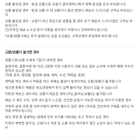
상품 불량일 경우 : 동일 상품으로 교환시 클릭앤퍼니에서 왕복 운임을 모두 부담합니다.
상품 불량일 경우 : 동일 상품 외 타 상품이나 옵션 변경시 배송비 3,000원 고객님 부담입니
다.
상품 불량일 경우 : 교환이 아닌 변심으로 반품을 할 경우 초기 배송비 3,000원은 고객님 부
담입니다.
(인위적인 훼손 & 수선 등의 악용을 방지하기 위함이니 양해부탁드립니다)
*교환/반품시에도 추가 발생되는 모든 도선료는 고객님께서 부담해주셔야 합니다.
교환/반품이 불가한 경우
반품기한(상품 수령후 7일)이 경과한 경우
공정거래, 표준약관 제 15조 2항에 의한 이용자의 사용 또는 일부 소비에 의하여 재화 가치가
현저히 감소한 경우
(착용 흔적, 화장품, 탈취제 냄새, 세탁, 수선, 택훼손 포함)
세탁을 하신 경우나 착용을 하신 후에는 불량이 발견되어도 교환/반품이 불가합니다.
워싱면 종류의 제품은 워싱과정에서 옷이 살짝 돌아가는 현상이 있을 수 있습니다.
피팅만 해보신 경우라도 상품이 훼손된 경우(구김,늘어남,보풀)는 불가합니다.
배송 시 생긴 구김, 단추 바느질의 느슨함, 간단한 손질이 가능한 마감실 처리가 미흡한 경우
거래처 공정 과정 중 단추구멍이 완벽히 뚫리지 않은 경우 (가위로 간단하게 구멍을 내주신 뒤
착용 부탁드립니다)
워싱 과정 중 발생하는 냄새와 단추 위치를 나타내는 초크 자국이 남은 경우
지퍼의 뻣뻣한 움직임, 신발이나 가방 및 소품 마감 처리에서 생긴 소량의 본드 자국이 있는 경
우