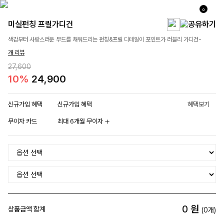
0
미실펀칭 프릴가디건
색감부터 사랑스러운 무드를 채워드리는 펀칭&프릴 디테일이 포인트가 러블리 가디건-
개 리뷰
27,600
10%
24,900
신규가입 혜택
신규가입 혜택
혜택보기
무이자 카드
최대 6개월 무이자
0
원
상품금액 합계
(
0
개)