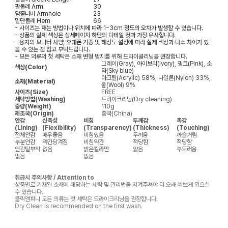
팔둘레
Arm
30
암홀너비
Armhole
23
밑단둘레
Hem
66
- 사이즈는 재는 방법이나 위치에 따라 1~3cm 정도의 오차가 발생할 수 있습니다.
- 상품의 실제 색상은 상세페이지 하단의 디테일 컷과 가장 유사합니다.
- 용자의 모니터 사양, 휴대폰 기종 및 해상도 설정에 따라 실제 색상과 다소 차이가 있
을 수 있는 점 참고 부탁드립니다.
- 모든 의류의 첫 세탁은 소재 변형 방지를 위해 드라이클리닝을 권장합니다.
그레이(Gray), 아이보리(Ivory), 핑크(Pink), 소
색상(Color)
라(Sky blue)
아크릴(Acrylic) 58%, 나일론(Nylon) 33%,
소재(Material)
울(Wool) 9%
사이즈(Size)
FREE
세탁방법(Washing)
드라이크리닝(Dry cleaning)
중량(Weight)
110g
제조국(Origin)
중국(China)
안감
신축성
비침
두께감
촉감
(Lining)
(Flexibility)
(Transparency)
(Thickness)
(Touching)
전체안감
매우좋음
비침있음
두꺼움
까슬거림
부분안감
약간당겨짐
비침약간
적당함
적당함
안감탈부착
없음
밝은칼라만
얇음
부드러움
없음
없음
취급시 주의사항 / Attention to
상품별로 기재된 소재에 해당하는 세탁 및 관리법을 지켜주셔야 더 오래 예쁘게 입으실
수 있습니다.
클릭앤퍼니 모든 의류는 첫 세탁은 드라이크리닝을 권장합니다.
Dry Clean is recommended on the first wash.