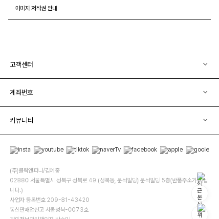
이미지 저작권 안내
고객센터
계좌번호
커뮤니티
(주)클릭앤퍼니/김예중
02880 서울특별시 성북구 성북로 49 (성북동, 운석빌딩) 운석빌딩 5층(반품주소가 아닙
니다.)
사업자 등록번호 209-81-43420
통신판매업신고 서울성북-0073호