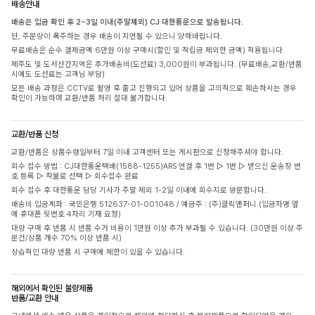
배송안내
배송은 입금 확인 후 2~3일 이내(주말제외) CJ 대한통운으로 발송됩니다.
단, 주문량이 폭주하는 경우 배송이 지연될 수 있으니 양해바랍니다.
무료배송은 순수 결제금액 6만원 이상 구매시(할인 및 적립금 제외한 금액) 적용됩니다.
제주도 및 도서산간지역은 추가배송비(도선료) 3,000원이 부과됩니다. (무료배송,교환/반품
시에도 도선료는 고객님 부담)
모든 배송 과정은 CCTV로 촬영 후 출고 진행되고 있어 상품을 고의적으로 훼손하시는 경우
확인이 가능하며 교환/반품 처리 절대 불가합니다.
교환/반품 신청
교환/반품은 상품수령일부터 7일 이내 고객센터 또는 게시판으로 신청해주셔야 합니다.
회수 접수 방법 : CJ대한통운택배(1588-1255)ARS 연결 후 1번 ▷ 1번 ▷ 받으신 운송장 번
호 등록 ▷ 착불로 선택 ▷ 회수접수 완료
회수 접수 후 대한통운 담당 기사가 주말 제외 1-2일 이내에 회수지로 방문합니다.
배송비 입금계좌 : 국민은행 512637-01-001048 / 예금주 : (주)클릭앤퍼니 (입금자명 옆
에 휴대폰 뒷번호 4자리 기재 요청)
대량 구매 후 반품 시 반품 수거 비용이 1만원 이상 추가 부과될 수 있습니다. (30만원 이상 주
문건/상품 개수 70% 이상 반품 시)
상습적인 대량 반품 시 구매에 제한이 있을 수 있습니다.
해외에서 확인된 불량제품
반품/교환 안내