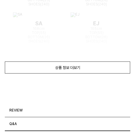
SHOES(240)
SHOES(240)
SA
EJ
168cm
165cm
TOP(55)
TOP(55)
BOTTOM(26)
BOTTOM(26)
SHOES(240)
SHOES(240)
상품 정보 더보기
REVIEW
Q&A