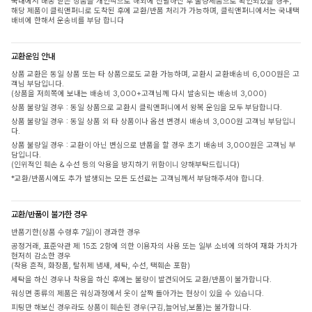
국내에서 배송 받은 상품을 개인적으로 해외에 전달하신 후 불량제품으로 확인되었을 경우,
해당 제품이 클릭앤퍼니로 도착된 후에 교환/반품 처리가 가능하며, 클릭앤퍼니에서는 국내택
배비에 한해서 운송비를 부담 합니다
교환운임 안내
상품 교환은 동일 상품 또는 타 상품으로도 교환 가능하며, 교환시 교환배송비 6,000원은 고
객님 부담입니다.
(상품을 저희쪽에 보내는 배송비 3,000+고객님께 다시 발송되는 배송비 3,000)
상품 불량일 경우 : 동일 상품으로 교환시 클릭앤퍼니에서 왕복 운임을 모두 부담합니다.
상품 불량일 경우 : 동일 상품 외 타 상품이나 옵션 변경시 배송비 3,000원 고객님 부담입니
다.
상품 불량일 경우 : 교환이 아닌 변심으로 반품을 할 경우 초기 배송비 3,000원은 고객님 부
담입니다.
(인위적인 훼손 & 수선 등의 악용을 방지하기 위함이니 양해부탁드립니다)
*교환/반품시에도 추가 발생되는 모든 도선료는 고객님께서 부담해주셔야 합니다.
교환/반품이 불가한 경우
반품기한(상품 수령후 7일)이 경과한 경우
공정거래, 표준약관 제 15조 2항에 의한 이용자의 사용 또는 일부 소비에 의하여 재화 가치가
현저히 감소한 경우
(착용 흔적, 화장품, 탈취제 냄새, 세탁, 수선, 택훼손 포함)
세탁을 하신 경우나 착용을 하신 후에는 불량이 발견되어도 교환/반품이 불가합니다.
워싱면 종류의 제품은 워싱과정에서 옷이 살짝 돌아가는 현상이 있을 수 있습니다.
피팅만 해보신 경우라도 상품이 훼손된 경우(구김,늘어남,보풀)는 불가합니다.