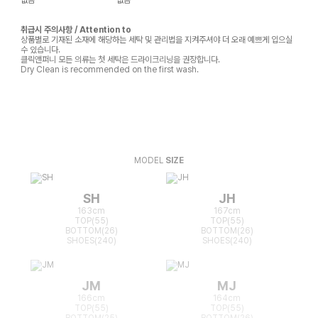
취급시 주의사항 / Attention to
상품별로 기재된 소재에 해당하는 세탁 및 관리법을 지켜주셔야 더 오래 예쁘게 입으실
수 있습니다.
클릭앤퍼니 모든 의류는 첫 세탁은 드라이크리닝을 권장합니다.
Dry Clean is recommended on the first wash.
MODEL
SIZE
SH
JH
163cm
167cm
TOP(55)
TOP(55)
BOTTOM(26)
BOTTOM(26)
SHOES(240)
SHOES(240)
JM
MJ
166cm
164cm
TOP(55)
TOP(55)
BOTTOM(25)
BOTTOM(26)