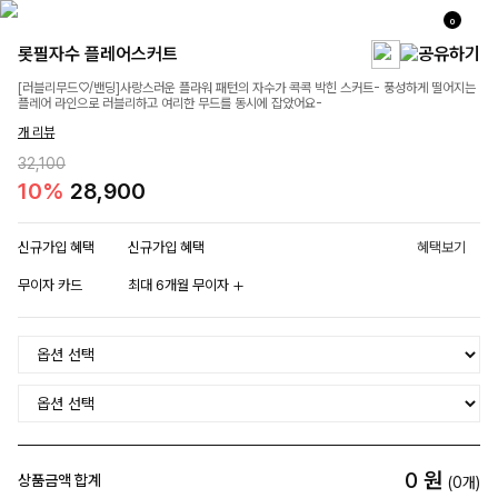
0
롯필자수 플레어스커트
[러블리무드♡/밴딩]사랑스러운 플라워 패턴의 자수가 콕콕 박힌 스커트- 풍성하게 떨어지는
플레어 라인으로 러블리하고 여리한 무드를 동시에 잡았어요-
개 리뷰
32,100
10%
28,900
신규가입 혜택
신규가입 혜택
혜택보기
무이자 카드
최대 6개월 무이자
0
원
상품금액 합계
(
0
개)