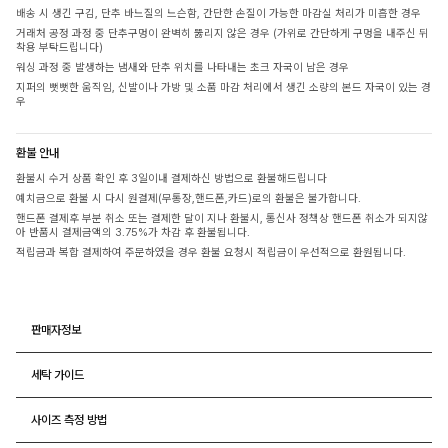
배송 시 생긴 구김, 단추 바느질의 느슨함, 간단한 손질이 가능한 마감실 처리가 미흡한 경우
거래처 공정 과정 중 단추구멍이 완벽히 뚫리지 않은 경우 (가위로 간단하게 구멍을 내주신 뒤
착용 부탁드립니다)
워싱 과정 중 발생하는 냄새와 단추 위치를 나타내는 초크 자국이 남은 경우
지퍼의 뻣뻣한 움직임, 신발이나 가방 및 소품 마감 처리에서 생긴 소량의 본드 자국이 있는 경
우
환불 안내
환불시 수거 상품 확인 후 3일이내 결제하신 방법으로 환불해드립니다
예치금으로 환불 시 다시 원결제(무통장,핸드폰,카드)로의 환불은 불가합니다.
핸드폰 결제후 부분 취소 또는 결제한 달이 지나 환불시, 통신사 정책상 핸드폰 취소가 되지않
아 반품시 결제금액의 3.75%가 차감 후 환불됩니다.
적립금과 복합 결제하여 주문하였을 경우 환불 요청시 적립금이 우선적으로 환원됩니다.
판매자정보
세탁 가이드
사이즈 측정 방법