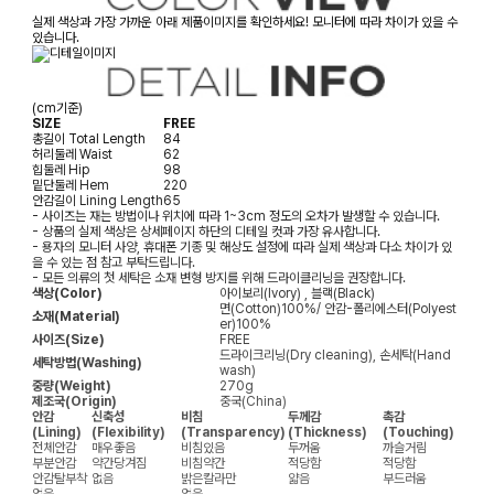
실제 색상과 가장 가까운 아래 제품이미지를 확인하세요! 모니터에 따라 차이가 있을 수
있습니다.
(cm기준)
SIZE
FREE
총길이
Total Length
84
허리둘레
Waist
62
힙둘레
Hip
98
밑단둘레
Hem
220
안감길이
Lining Length
65
- 사이즈는 재는 방법이나 위치에 따라 1~3cm 정도의 오차가 발생할 수 있습니다.
- 상품의 실제 색상은 상세페이지 하단의 디테일 컷과 가장 유사합니다.
- 용자의 모니터 사양, 휴대폰 기종 및 해상도 설정에 따라 실제 색상과 다소 차이가 있
을 수 있는 점 참고 부탁드립니다.
- 모든 의류의 첫 세탁은 소재 변형 방지를 위해 드라이클리닝을 권장합니다.
색상(Color)
아이보리(Ivory) , 블랙(Black)
면(Cotton)100%/ 안감-폴리에스터(Polyest
소재(Material)
er)100%
사이즈(Size)
FREE
드라이크리닝(Dry cleaning), 손세탁(Hand
세탁방법(Washing)
wash)
중량(Weight)
270g
제조국(Origin)
중국(China)
안감
신축성
비침
두께감
촉감
(Lining)
(Flexibility)
(Transparency)
(Thickness)
(Touching)
전체안감
매우좋음
비침있음
두꺼움
까슬거림
부분안감
약간당겨짐
비침약간
적당함
적당함
안감탈부착
없음
밝은칼라만
얇음
부드러움
없음
없음