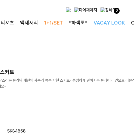
0
티셔츠
액세서리
1+1/SET
*하객룩*
VACAY LOOK
어스커트
랑스러운 플라워 패턴의 자수가 콕콕 박힌 스커트- 풍성하게 떨어지는 플레어 라인으로 러블
어요-
SK84868