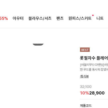
55%
아우터
블라우스/셔츠
팬츠
원피스/스커트
니트
2
/
9
롯필자수 플레
[러블리무드♡/밴딩]사
한 무드를 동시에 잡았
개 리뷰
32,100
10%
28,900
제품코드