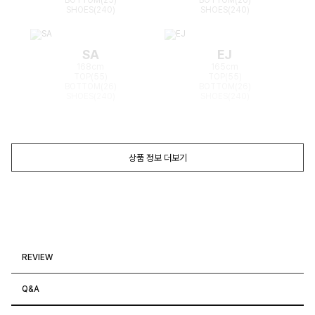
SHOES(240)
SHOES(240)
SA
EJ
168cm
165cm
TOP(55)
TOP(55)
BOTTOM(26)
BOTTOM(26)
SHOES(240)
SHOES(240)
상품 정보 더보기
REVIEW
Q&A