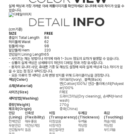
실제 색상과 가장 가까운 아래 제품이미지를 확인하세요! 모니터에 따라 차이가 있을 수
있습니다.
(cm기준)
SIZE
FREE
총길이
Total Length
84
허리둘레
Waist
62
힙둘레
Hip
98
밑단둘레
Hem
220
안감길이
Lining Length
65
- 사이즈는 재는 방법이나 위치에 따라 1~3cm 정도의 오차가 발생할 수 있습니다.
- 상품의 실제 색상은 상세페이지 하단의 디테일 컷과 가장 유사합니다.
- 용자의 모니터 사양, 휴대폰 기종 및 해상도 설정에 따라 실제 색상과 다소 차이가 있
을 수 있는 점 참고 부탁드립니다.
- 모든 의류의 첫 세탁은 소재 변형 방지를 위해 드라이클리닝을 권장합니다.
색상(Color)
아이보리(Ivory) , 블랙(Black)
면(Cotton)100%/ 안감-폴리에스터(Polyest
소재(Material)
er)100%
사이즈(Size)
FREE
드라이크리닝(Dry cleaning), 손세탁(Hand
세탁방법(Washing)
wash)
중량(Weight)
270g
제조국(Origin)
중국(China)
안감
신축성
비침
두께감
촉감
(Lining)
(Flexibility)
(Transparency)
(Thickness)
(Touching)
전체안감
매우좋음
비침있음
두꺼움
까슬거림
부분안감
약간당겨짐
비침약간
적당함
적당함
안감탈부착
없음
밝은칼라만
얇음
부드러움
없음
없음