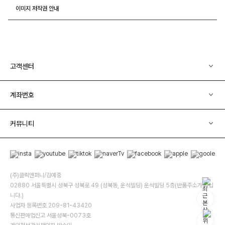
이미지 저작권 안내
고객센터
계좌번호
커뮤니티
(주)클릭앤퍼니/김예중
02880 서울특별시 성북구 성북로 49 (성북동, 운석빌딩) 운석빌딩 5층(반품주소가 아닙
니다.)
사업자 등록번호 209-81-43420
통신판매업신고 서울성북-0073호