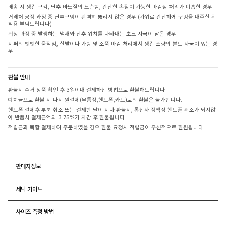
배송 시 생긴 구김, 단추 바느질의 느슨함, 간단한 손질이 가능한 마감실 처리가 미흡한 경우
거래처 공정 과정 중 단추구멍이 완벽히 뚫리지 않은 경우 (가위로 간단하게 구멍을 내주신 뒤
착용 부탁드립니다)
워싱 과정 중 발생하는 냄새와 단추 위치를 나타내는 초크 자국이 남은 경우
지퍼의 뻣뻣한 움직임, 신발이나 가방 및 소품 마감 처리에서 생긴 소량의 본드 자국이 있는 경
우
환불 안내
환불시 수거 상품 확인 후 3일이내 결제하신 방법으로 환불해드립니다
예치금으로 환불 시 다시 원결제(무통장,핸드폰,카드)로의 환불은 불가합니다.
핸드폰 결제후 부분 취소 또는 결제한 달이 지나 환불시, 통신사 정책상 핸드폰 취소가 되지않
아 반품시 결제금액의 3.75%가 차감 후 환불됩니다.
적립금과 복합 결제하여 주문하였을 경우 환불 요청시 적립금이 우선적으로 환원됩니다.
판매자정보
세탁 가이드
사이즈 측정 방법