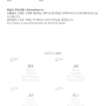
취급시 주의사항 / Attention to
상품별로 기재된 소재에 해당하는 세탁 및 관리법을 지켜주셔야 더 오래 예쁘게 입으실
수 있습니다.
클릭앤퍼니 모든 의류는 첫 세탁은 드라이크리닝을 권장합니다.
Dry Clean is recommended on the first wash.
MODEL
SIZE
SH
JH
163cm
167cm
TOP(55)
TOP(55)
BOTTOM(26)
BOTTOM(26)
SHOES(240)
SHOES(240)
JM
MJ
166cm
164cm
TOP(55)
TOP(55)
BOTTOM(25)
BOTTOM(26)