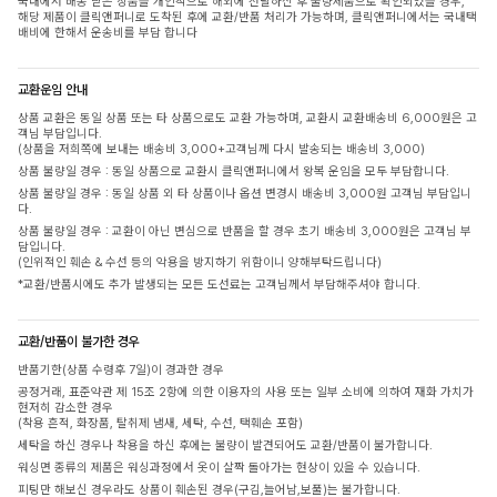
국내에서 배송 받은 상품을 개인적으로 해외에 전달하신 후 불량제품으로 확인되었을 경우,
해당 제품이 클릭앤퍼니로 도착된 후에 교환/반품 처리가 가능하며, 클릭앤퍼니에서는 국내택
배비에 한해서 운송비를 부담 합니다
교환운임 안내
상품 교환은 동일 상품 또는 타 상품으로도 교환 가능하며, 교환시 교환배송비 6,000원은 고
객님 부담입니다.
(상품을 저희쪽에 보내는 배송비 3,000+고객님께 다시 발송되는 배송비 3,000)
상품 불량일 경우 : 동일 상품으로 교환시 클릭앤퍼니에서 왕복 운임을 모두 부담합니다.
상품 불량일 경우 : 동일 상품 외 타 상품이나 옵션 변경시 배송비 3,000원 고객님 부담입니
다.
상품 불량일 경우 : 교환이 아닌 변심으로 반품을 할 경우 초기 배송비 3,000원은 고객님 부
담입니다.
(인위적인 훼손 & 수선 등의 악용을 방지하기 위함이니 양해부탁드립니다)
*교환/반품시에도 추가 발생되는 모든 도선료는 고객님께서 부담해주셔야 합니다.
교환/반품이 불가한 경우
반품기한(상품 수령후 7일)이 경과한 경우
공정거래, 표준약관 제 15조 2항에 의한 이용자의 사용 또는 일부 소비에 의하여 재화 가치가
현저히 감소한 경우
(착용 흔적, 화장품, 탈취제 냄새, 세탁, 수선, 택훼손 포함)
세탁을 하신 경우나 착용을 하신 후에는 불량이 발견되어도 교환/반품이 불가합니다.
워싱면 종류의 제품은 워싱과정에서 옷이 살짝 돌아가는 현상이 있을 수 있습니다.
피팅만 해보신 경우라도 상품이 훼손된 경우(구김,늘어남,보풀)는 불가합니다.