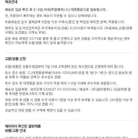
배송안내
배송은 입금 확인 후 2~3일 이내(주말제외) CJ 대한통운으로 발송됩니다.
단, 주문량이 폭주하는 경우 배송이 지연될 수 있으니 양해바랍니다.
무료배송은 순수 결제금액 6만원 이상 구매시(할인 및 적립금 제외한 금액) 적용됩니다.
제주도 및 도서산간지역은 추가배송비(도선료) 3,000원이 부과됩니다. (무료배송,교환/반품
시에도 도선료는 고객님 부담)
모든 배송 과정은 CCTV로 촬영 후 출고 진행되고 있어 상품을 고의적으로 훼손하시는 경우
확인이 가능하며 교환/반품 처리 절대 불가합니다.
교환/반품 신청
교환/반품은 상품수령일부터 7일 이내 고객센터 또는 게시판으로 신청해주셔야 합니다.
회수 접수 방법 : CJ대한통운택배(1588-1255)ARS 연결 후 1번 ▷ 1번 ▷ 받으신 운송장 번
호 등록 ▷ 착불로 선택 ▷ 회수접수 완료
회수 접수 후 대한통운 담당 기사가 주말 제외 1-2일 이내에 회수지로 방문합니다.
배송비 입금계좌 : 국민은행 512637-01-001048 / 예금주 : (주)클릭앤퍼니 (입금자명 옆
에 휴대폰 뒷번호 4자리 기재 요청)
대량 구매 후 반품 시 반품 수거 비용이 1만원 이상 추가 부과될 수 있습니다. (30만원 이상 주
문건/상품 개수 70% 이상 반품 시)
상습적인 대량 반품 시 구매에 제한이 있을 수 있습니다.
해외에서 확인된 불량제품
반품/교환 안내