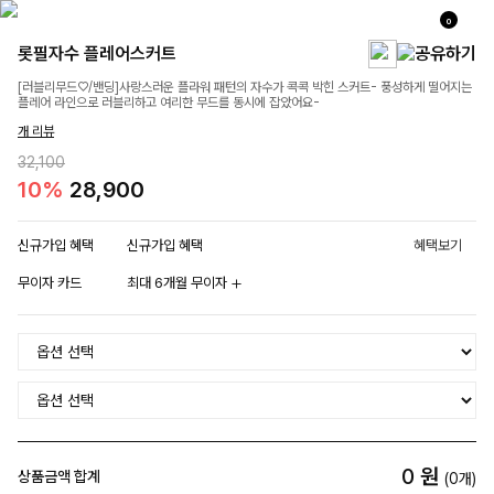
0
롯필자수 플레어스커트
[러블리무드♡/밴딩]사랑스러운 플라워 패턴의 자수가 콕콕 박힌 스커트- 풍성하게 떨어지는
플레어 라인으로 러블리하고 여리한 무드를 동시에 잡았어요-
개 리뷰
32,100
10%
28,900
신규가입 혜택
신규가입 혜택
혜택보기
무이자 카드
최대 6개월 무이자
0
원
상품금액 합계
(
0
개)