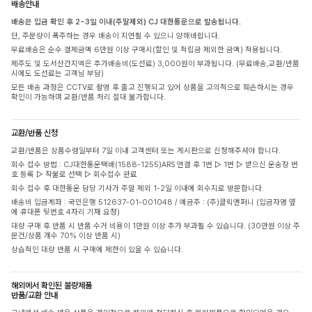
배송안내
배송은 입금 확인 후 2~3일 이내(주말제외) CJ 대한통운으로 발송됩니다.
단, 주문량이 폭주하는 경우 배송이 지연될 수 있으니 양해바랍니다.
무료배송은 순수 결제금액 6만원 이상 구매시(할인 및 적립금 제외한 금액) 적용됩니다.
제주도 및 도서산간지역은 추가배송비(도선료) 3,000원이 부과됩니다. (무료배송,교환/반품
시에도 도선료는 고객님 부담)
모든 배송 과정은 CCTV로 촬영 후 출고 진행되고 있어 상품을 고의적으로 훼손하시는 경우
확인이 가능하며 교환/반품 처리 절대 불가합니다.
교환/반품 신청
교환/반품은 상품수령일부터 7일 이내 고객센터 또는 게시판으로 신청해주셔야 합니다.
회수 접수 방법 : CJ대한통운택배(1588-1255)ARS 연결 후 1번 ▷ 1번 ▷ 받으신 운송장 번
호 등록 ▷ 착불로 선택 ▷ 회수접수 완료
회수 접수 후 대한통운 담당 기사가 주말 제외 1-2일 이내에 회수지로 방문합니다.
배송비 입금계좌 : 국민은행 512637-01-001048 / 예금주 : (주)클릭앤퍼니 (입금자명 옆
에 휴대폰 뒷번호 4자리 기재 요청)
대량 구매 후 반품 시 반품 수거 비용이 1만원 이상 추가 부과될 수 있습니다. (30만원 이상 주
문건/상품 개수 70% 이상 반품 시)
상습적인 대량 반품 시 구매에 제한이 있을 수 있습니다.
해외에서 확인된 불량제품
반품/교환 안내