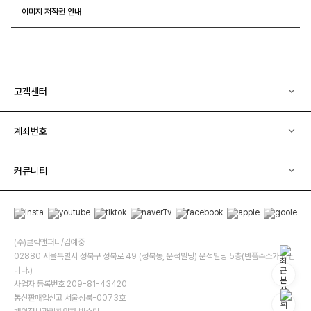
이미지 저작권 안내
고객센터
계좌번호
커뮤니티
(주)클릭앤퍼니/김예중
02880 서울특별시 성북구 성북로 49 (성북동, 운석빌딩) 운석빌딩 5층(반품주소가 아닙
니다.)
사업자 등록번호 209-81-43420
통신판매업신고 서울성북-0073호