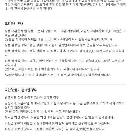
국내에서 배송 받은 상품을 개인적으로 해외에 전달하신 후 불량제품으로 확인되었을 경우,
해당 제품이 클릭앤퍼니로 도착된 후에 교환/반품 처리가 가능하며, 클릭앤퍼니에서는 국내택
배비에 한해서 운송비를 부담 합니다
교환운임 안내
상품 교환은 동일 상품 또는 타 상품으로도 교환 가능하며, 교환시 교환배송비 6,000원은 고
객님 부담입니다.
(상품을 저희쪽에 보내는 배송비 3,000+고객님께 다시 발송되는 배송비 3,000)
상품 불량일 경우 : 동일 상품으로 교환시 클릭앤퍼니에서 왕복 운임을 모두 부담합니다.
상품 불량일 경우 : 동일 상품 외 타 상품이나 옵션 변경시 배송비 3,000원 고객님 부담입니
다.
상품 불량일 경우 : 교환이 아닌 변심으로 반품을 할 경우 초기 배송비 3,000원은 고객님 부
담입니다.
(인위적인 훼손 & 수선 등의 악용을 방지하기 위함이니 양해부탁드립니다)
*교환/반품시에도 추가 발생되는 모든 도선료는 고객님께서 부담해주셔야 합니다.
교환/반품이 불가한 경우
반품기한(상품 수령후 7일)이 경과한 경우
공정거래, 표준약관 제 15조 2항에 의한 이용자의 사용 또는 일부 소비에 의하여 재화 가치가
현저히 감소한 경우
(착용 흔적, 화장품, 탈취제 냄새, 세탁, 수선, 택훼손 포함)
세탁을 하신 경우나 착용을 하신 후에는 불량이 발견되어도 교환/반품이 불가합니다.
워싱면 종류의 제품은 워싱과정에서 옷이 살짝 돌아가는 현상이 있을 수 있습니다.
피팅만 해보신 경우라도 상품이 훼손된 경우(구김,늘어남,보풀)는 불가합니다.