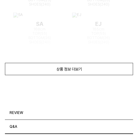
SHOES(240)
SHOES(240)
SA
EJ
168cm
165cm
TOP(55)
TOP(55)
BOTTOM(26)
BOTTOM(26)
SHOES(240)
SHOES(240)
상품 정보 더보기
REVIEW
Q&A