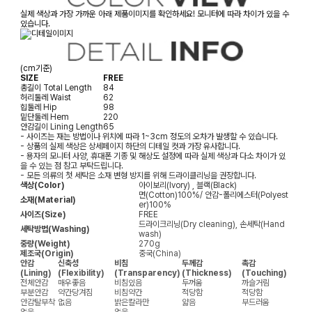
실제 색상과 가장 가까운 아래 제품이미지를 확인하세요! 모니터에 따라 차이가 있을 수
있습니다.
(cm기준)
SIZE
FREE
총길이
Total Length
84
허리둘레
Waist
62
힙둘레
Hip
98
밑단둘레
Hem
220
안감길이
Lining Length
65
- 사이즈는 재는 방법이나 위치에 따라 1~3cm 정도의 오차가 발생할 수 있습니다.
- 상품의 실제 색상은 상세페이지 하단의 디테일 컷과 가장 유사합니다.
- 용자의 모니터 사양, 휴대폰 기종 및 해상도 설정에 따라 실제 색상과 다소 차이가 있
을 수 있는 점 참고 부탁드립니다.
- 모든 의류의 첫 세탁은 소재 변형 방지를 위해 드라이클리닝을 권장합니다.
색상(Color)
아이보리(Ivory) , 블랙(Black)
면(Cotton)100%/ 안감-폴리에스터(Polyest
소재(Material)
er)100%
사이즈(Size)
FREE
드라이크리닝(Dry cleaning), 손세탁(Hand
세탁방법(Washing)
wash)
중량(Weight)
270g
제조국(Origin)
중국(China)
안감
신축성
비침
두께감
촉감
(Lining)
(Flexibility)
(Transparency)
(Thickness)
(Touching)
전체안감
매우좋음
비침있음
두꺼움
까슬거림
부분안감
약간당겨짐
비침약간
적당함
적당함
안감탈부착
없음
밝은칼라만
얇음
부드러움
없음
없음