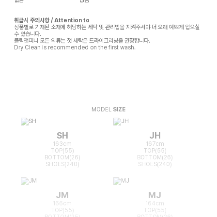
취급시 주의사항 / Attention to
상품별로 기재된 소재에 해당하는 세탁 및 관리법을 지켜주셔야 더 오래 예쁘게 입으실
수 있습니다.
클릭앤퍼니 모든 의류는 첫 세탁은 드라이크리닝을 권장합니다.
Dry Clean is recommended on the first wash.
MODEL
SIZE
SH
JH
163cm
167cm
TOP(55)
TOP(55)
BOTTOM(26)
BOTTOM(26)
SHOES(240)
SHOES(240)
JM
MJ
166cm
164cm
TOP(55)
TOP(55)
BOTTOM(25)
BOTTOM(26)