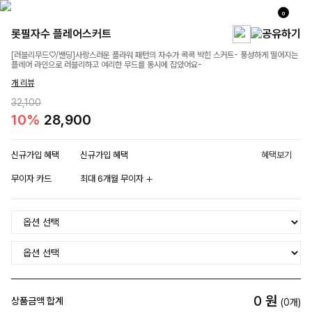
0
롯필자수 플레어스커트
[러블리무드♡/밴딩]사랑스러운 플라워 패턴의 자수가 콕콕 박힌 스커트- 풍성하게 떨어지는
플레어 라인으로 러블리하고 여리한 무드를 동시에 잡았어요-
개 리뷰
32,100
10%
28,900
신규가입 혜택
신규가입 혜택
혜택보기
무이자 카드
최대 6개월 무이자
0
원
상품금액 합계
(
0
개)