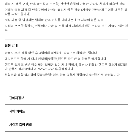
배송 시 생긴 구김, 단추 바느질의 느슨함, 간단한 손질이 가능한 마감실 처리가 미흡한 경우
거래처 공정 과정 중 단추구멍이 완벽히 뚫리지 않은 경우 (가위로 간단하게 구멍을 내주신 뒤
착용 부탁드립니다)
워싱 과정 중 발생하는 냄새와 단추 위치를 나타내는 초크 자국이 남은 경우
지퍼의 뻣뻣한 움직임, 신발이나 가방 및 소품 마감 처리에서 생긴 소량의 본드 자국이 있는 경
우
환불 안내
환불시 수거 상품 확인 후 3일이내 결제하신 방법으로 환불해드립니다
예치금으로 환불 시 다시 원결제(무통장,핸드폰,카드)로의 환불은 불가합니다.
핸드폰 결제후 부분 취소 또는 결제한 달이 지나 환불시, 통신사 정책상 핸드폰 취소가 되지않
아 반품시 결제금액의 3.75%가 차감 후 환불됩니다.
적립금과 복합 결제하여 주문하였을 경우 환불 요청시 적립금이 우선적으로 환원됩니다.
판매자정보
세탁 가이드
사이즈 측정 방법