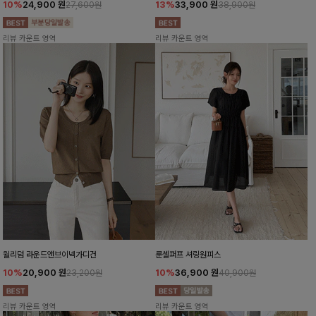
10%
24,900
원
13%
33,900
원
27,600원
38,900원
리뷰 카운트 영역
리뷰 카운트 영역
윌리덤 라운드앤브이넥가디건
룬셀퍼프 셔링원피스
10%
20,900
원
10%
36,900
원
23,200원
40,900원
리뷰 카운트 영역
리뷰 카운트 영역