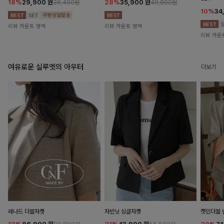
18%
29,900
원
28%
35,900
원
36,400원
49,800원
10%
34
리뷰 카운트 영역
리뷰 카운트 영역
리뷰 카운
여유로운 실루엣의 아우터
더보기
래나드 더블자켓
자빈닛 싱글자켓
캣민더블 