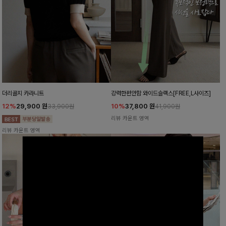
더리골지 카라니트
강력한편안함 와이드슬랙스[FREE,L사이즈]
12%
29,900
원
10%
37,800
원
33,900원
41,900원
리뷰 카운트 영역
리뷰 카운트 영역