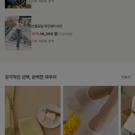
리뷰 카운트 영역
캣시어서커 버튼카라원피스+벨트SET
16%
79,900
원
95,100원
리뷰 카운트 영역
감각적인 선택, 완벽한 마무리
더보기