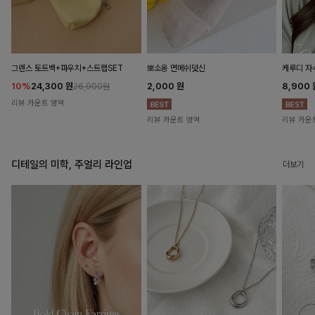
뽀소옹 면메쉬덧신
그렌스 토트백+파우치+스트랩SET
케루디 자
2,000
원
10%
24,300
원
8,900
26,900원
리뷰 카운트 영역
리뷰 카운트 영역
리뷰 카운
디테일의 미학, 주얼리 라인업
더보기