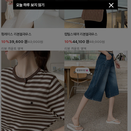
오늘 하루 보지 않기
펌레이스 리본블라우스
럽틸스퀘어 리본블라우스
10%
39,600
원
10%
44,100
원
43,900원
48,900원
리뷰 카운트 영역
리뷰 카운트 영역