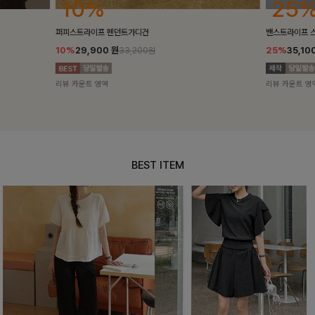
25%
10%
밴스트라이프 스트링원피스
[5천장돌파/C
25%
35,100
원
10%
34,90
46,800원
리뷰 카운트 영역
리뷰 카운트 영
BEST ITEM