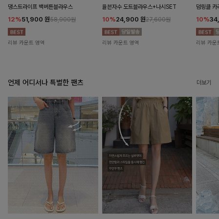
댕스트라이프 백버튼블라우스
율븐자수 도트블라우스+나시SET
덤링클 카
12%
51,900
원
10%
24,900
원
10%
34
58,900원
27,600원
리뷰 카운트 영역
리뷰 카운트 영역
리뷰 카운
언제 어디서나 특별한 팬츠
더보기