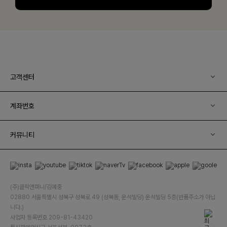
고객센터
계좌번호
커뮤니티
(주)클릭앤퍼니/김예중
02880 서울특별시 성북구 성북로 49 (성북동, 운석빌딩) 운석빌딩 5층(반품주소가 아닙
니다.)
사업자 등록번호 209-81-43420