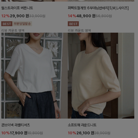
월스트라이프 버튼니트
퍼펙트절개핏 6부데님반바지[S,M,L사이즈]
12%
29,900
원
14%
48,900
원
33,900원
56,800원
리뷰 카운트 영역
리뷰 카운트 영역
콘브이넥 라벨티셔츠
소프트해 라운드니트
10%
17,900
원
10%
26,100
원
19,800원
28,900원