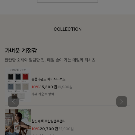
COLLECTION
가장 쉬운 코디
특별한 날부터 일상까지 함께하는 룩
쥬빌스트링 포켓원피스
17%
48,900
원
58,900원
리뷰 카운트 영역
블룬티 나시원피스+셔츠SET
15%
31,900
원
37,500원