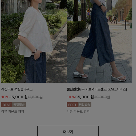
레킷퍼프 셔링블라우스
쿨한린넨8부 커브와이드팬츠[S,M,L사이즈]
10%
15,900
원
10%
35,900
원
17,600원
39,800원
리뷰 카운트 영역
리뷰 카운트 영역
더보기