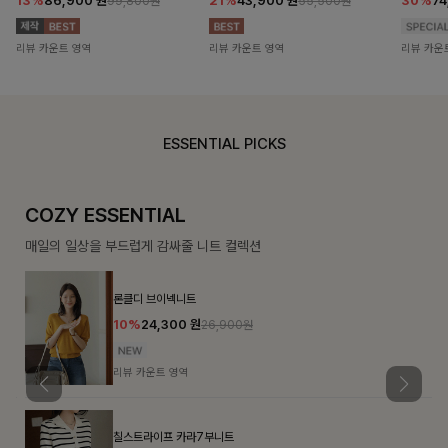
13%
86,900
원
21%
43,900
원
30%
7
99,800원
55,500원
리뷰 카운트 영역
리뷰 카운트 영역
리뷰 카운
ESSENTIAL PICKS
COZY ESSENTIAL
매일의 일상을 부드럽게 감싸줄 니트 컬렉션
론클디 브이넥니트
10%
24,300
원
26,900원
리뷰 카운트 영역
칠스트라이프 카라7부니트