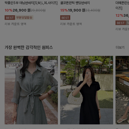
딱좋은5부 데님반바지[S,M,L,XL사이즈]
쿨코튼핀턱 밴딩반바지
더예쁜린넨
이즈]
10%
26,900
원
15%
19,900
원
29,800원
23,400원
12%
36
리뷰 카운트 영역
리뷰 카운트 영역
리뷰 카운
가장 완벽한 감각적인 원피스
더보기