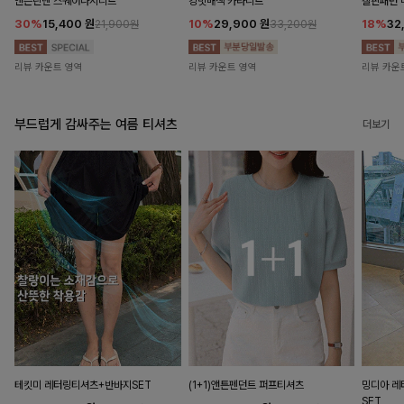
앤즌린넨 스퀘어나시니트
킹밋배색 카라니트
캘핀패턴 
30%
15,400
원
10%
29,900
원
18%
32
21,900원
33,200원
리뷰 카운트 영역
리뷰 카운트 영역
리뷰 카운
부드럽게 감싸주는 여름 티셔츠
더보기
테킷미 레터링티셔츠+반바지SET
(1+1)앤튼펜던트 퍼프티셔츠
밍디아 
SET