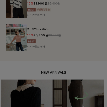
10%
31,900
원
35,400원
리뷰 카운트 영역
셀드펜던트 7부니트
10%
25,800
원
28,600원
리뷰 카운트 영역
NEW ARRIVALS