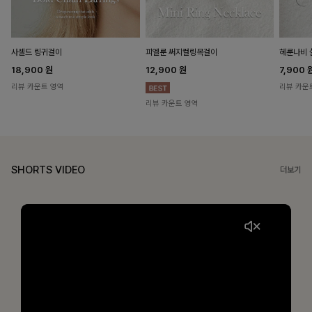
헤룬나비 
사셀드 링귀걸이
피엘룬 써지컬링목걸이
7,900
18,900
원
12,900
원
리뷰 카운
리뷰 카운트 영역
리뷰 카운트 영역
SHORTS VIDEO
더보기