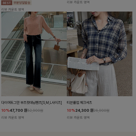
리뷰 카운트 영역
리뷰 카운트 영역
다이어트그만 부츠컷데님팬츠[S,M,L사이즈]
티븐롤업 체크셔츠
10%
47,700
원
10%
24,300
원
52,900원
26,900원
리뷰 카운트 영역
리뷰 카운트 영역