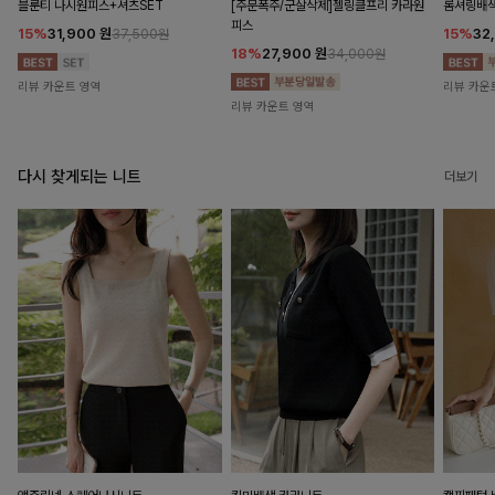
블룬티 나시원피스+셔츠SET
[주문폭주/군살삭제]젤링클프리 카라원
롬셔링배
피스
15%
31,900
원
15%
32
37,500원
18%
27,900
원
34,000원
리뷰 카운트 영역
리뷰 카운
리뷰 카운트 영역
다시 찾게되는 니트
더보기