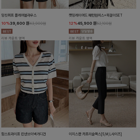
밍킷퍼프 플레어블라우스
캣밍레이어드 패턴원피스+목걸이SET
10%
39,600
원
12%
45,900
원
43,900원
52,100원
리뷰 카운트 영역
리뷰 카운트 영역
함스트라이프 린넨브이넥가디건
이지스판 카프리슬랙스[S,M,L사이즈]