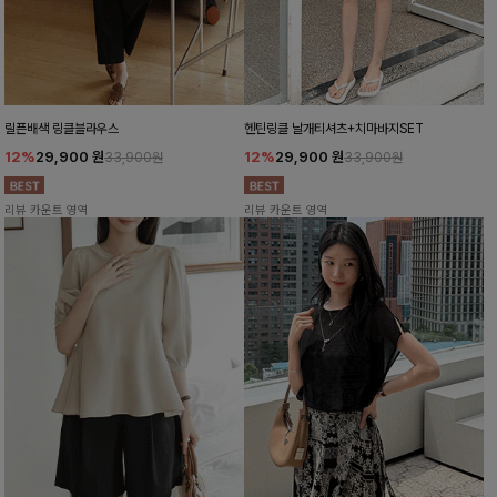
릴픈배색 링클블라우스
헨틴링클 날개티셔츠+치마바지SET
12%
29,900
원
12%
29,900
원
33,900원
33,900원
리뷰 카운트 영역
리뷰 카운트 영역