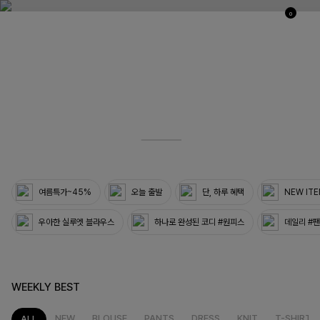
0
03
33
여름특가~45%
오늘 출발
단, 하루 혜택
NEW IT
우아한 실루엣 블라우스
하나로 완성된 코디 #원피스
데일리 #
WEEKLY BEST
NEW
BLOUSE
PANTS
DRESS
KNIT
T-SHIRT
ALL