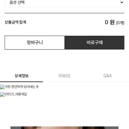
0
원
상품금액 합계
(
0
개)
장바구니
바로구매
상세정보
리뷰
(
0
)
Q&A