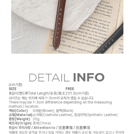
(cm기준)
SIZE
FREE
총길이/밴드폭
Total Length/全長/着丈
21/1.3(cm기준)
사이즈는 재는 위치에 따라 1~3cm의 오차가 생길 수 있습니다.
There may be 1~3cm difference depending on the measuring
method / location.
색상(Color)
브라운(Brown), 블랙(Black)
소재(Material)
소가죽(Cowhide Leather), 합성피혁(Synthetic Leather)
중량(Weight)
20g
제조국(Origin)
중국(China)
취급시 주의사항 / Attention to / 注意事项 / 注意事項
제품에 과도한 충격을 주거나 힘을 가하는 경우 제품이 손상 될 가능성이 있으니 주의하