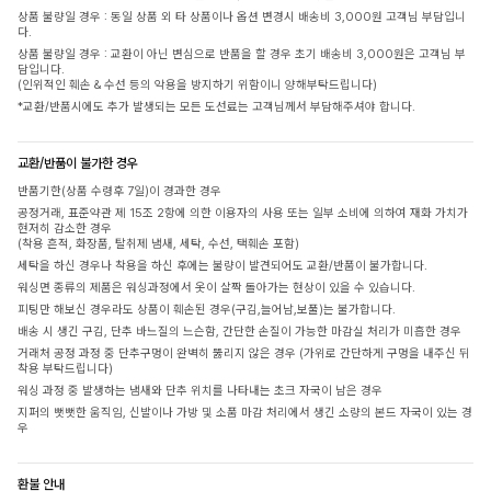
상품 불량일 경우 : 동일 상품 외 타 상품이나 옵션 변경시 배송비 3,000원 고객님 부담입니
다.
상품 불량일 경우 : 교환이 아닌 변심으로 반품을 할 경우 초기 배송비 3,000원은 고객님 부
담입니다.
(인위적인 훼손 & 수선 등의 악용을 방지하기 위함이니 양해부탁드립니다)
*교환/반품시에도 추가 발생되는 모든 도선료는 고객님께서 부담해주셔야 합니다.
교환/반품이 불가한 경우
반품기한(상품 수령후 7일)이 경과한 경우
공정거래, 표준약관 제 15조 2항에 의한 이용자의 사용 또는 일부 소비에 의하여 재화 가치가
현저히 감소한 경우
(착용 흔적, 화장품, 탈취제 냄새, 세탁, 수선, 택훼손 포함)
세탁을 하신 경우나 착용을 하신 후에는 불량이 발견되어도 교환/반품이 불가합니다.
워싱면 종류의 제품은 워싱과정에서 옷이 살짝 돌아가는 현상이 있을 수 있습니다.
피팅만 해보신 경우라도 상품이 훼손된 경우(구김,늘어남,보풀)는 불가합니다.
배송 시 생긴 구김, 단추 바느질의 느슨함, 간단한 손질이 가능한 마감실 처리가 미흡한 경우
거래처 공정 과정 중 단추구멍이 완벽히 뚫리지 않은 경우 (가위로 간단하게 구멍을 내주신 뒤
착용 부탁드립니다)
워싱 과정 중 발생하는 냄새와 단추 위치를 나타내는 초크 자국이 남은 경우
지퍼의 뻣뻣한 움직임, 신발이나 가방 및 소품 마감 처리에서 생긴 소량의 본드 자국이 있는 경
우
환불 안내