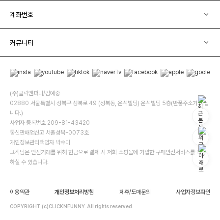
계좌번호
커뮤니티
(주)클릭앤퍼니/김예중
02880 서울특별시 성북구 성북로 49 (성북동, 운석빌딩) 운석빌딩 5층(반품주소가 아닙
니다.)
사업자 등록번호 209-81-43420
통신판매업신고 서울성북-0073호
개인정보관리책임자 박수미
고객님은 안전거래를 위해 현금으로 결제 시 저희 소핑몰에 가입한 구매안전서비스를 이용
하실 수 있습니다.
이용약관
개인정보처리방침
제휴/도매문의
사업자정보확인
COPYRIGHT (c)CLICKNFUNNY. All rights reserved.