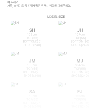
여 주세요.
가죽, 스웨이드 등 피혁제품은 우천시 착화를 피해주세요.
MODEL
SIZE
SH
JH
163cm
167cm
TOP(55)
TOP(55)
BOTTOM(26)
BOTTOM(26)
SHOES(240)
SHOES(240)
JM
MJ
166cm
164cm
TOP(55)
TOP(55)
BOTTOM(25)
BOTTOM(26)
SHOES(240)
SHOES(240)
SA
EJ
168cm
165cm
TOP(55)
TOP(55)
BOTTOM(26)
BOTTOM(26)
SHOES(240)
SHOES(240)