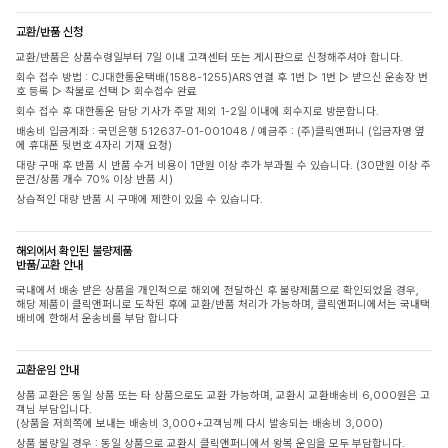
교환/반품 신청
교환/반품은 상품수령일부터 7일 이내 고객센터 또는 게시판으로 신청해주셔야 합니다.
회수 접수 방법 : CJ대한통운택배(1588-1255)ARS 연결 후 1번 ▷ 1번 ▷ 받으신 운송장 번
호 등록 ▷ 착불로 선택 ▷ 회수접수 완료
회수 접수 후 대한통운 담당 기사가 주말 제외 1-2일 이내에 회수지로 방문합니다.
배송비 입금계좌 : 국민은행 512637-01-001048 / 예금주 : (주)클릭앤퍼니 (입금자명 옆
에 휴대폰 뒷번호 4자리 기재 요청)
대량 구매 후 반품 시 반품 수거 비용이 1만원 이상 추가 부과될 수 있습니다. (30만원 이상 주
문건/상품 개수 70% 이상 반품 시)
상습적인 대량 반품 시 구매에 제한이 있을 수 있습니다.
해외에서 확인된 불량제품
반품/교환 안내
국내에서 배송 받은 상품을 개인적으로 해외에 전달하신 후 불량제품으로 확인되었을 경우,
해당 제품이 클릭앤퍼니로 도착된 후에 교환/반품 처리가 가능하며, 클릭앤퍼니에서는 국내택
배비에 한해서 운송비를 부담 합니다
교환운임 안내
상품 교환은 동일 상품 또는 타 상품으로도 교환 가능하며, 교환시 교환배송비 6,000원은 고
객님 부담입니다.
(상품을 저희쪽에 보내는 배송비 3,000+고객님께 다시 발송되는 배송비 3,000)
상품 불량일 경우 : 동일 상품으로 교환시 클릭앤퍼니에서 왕복 운임을 모두 부담합니다.