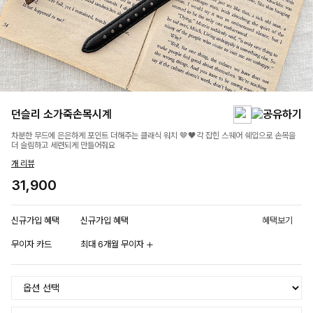
던슬리 소가죽손목시계
차분한 무드에 은은하게 포인트 더해주는 클래식 워치 🤎🖤각 잡힌 스퀘어 쉐입으로 손목을
더 슬림하고 세련되게 만들어줘요
개 리뷰
31,900
신규가입 혜택
신규가입 혜택
혜택보기
무이자 카드
최대 6개월 무이자