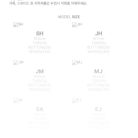
가죽, 스웨이드 등 피혁제품은 우천시 착화를 피해주세요.
MODEL
SIZE
SH
JH
163cm
167cm
TOP(55)
TOP(55)
BOTTOM(26)
BOTTOM(26)
SHOES(240)
SHOES(240)
JM
MJ
166cm
164cm
TOP(55)
TOP(55)
BOTTOM(25)
BOTTOM(26)
SHOES(240)
SHOES(240)
SA
EJ
168cm
165cm
TOP(55)
TOP(55)
BOTTOM(26)
BOTTOM(26)
SHOES(240)
SHOES(240)