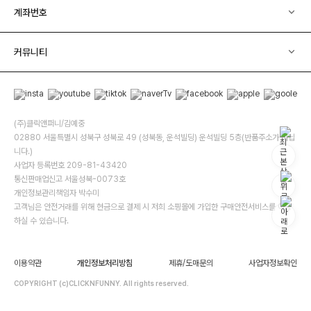
계좌번호
커뮤니티
(주)클릭앤퍼니/김예중
02880 서울특별시 성북구 성북로 49 (성북동, 운석빌딩) 운석빌딩 5층(반품주소가 아닙
니다.)
사업자 등록번호 209-81-43420
통신판매업신고 서울성북-0073호
개인정보관리책임자 박수미
고객님은 안전거래를 위해 현금으로 결제 시 저희 소핑몰에 가입한 구매안전서비스를 이용
하실 수 있습니다.
이용약관
개인정보처리방침
제휴/도매문의
사업자정보확인
COPYRIGHT (c)CLICKNFUNNY. All rights reserved.