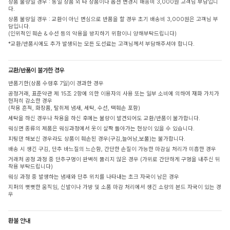
상품 불량일 경우 : 동일 상품 외 타 상품이나 옵션 변경시 배송비 3,000원 고객님 부담입니
다.
상품 불량일 경우 : 교환이 아닌 변심으로 반품을 할 경우 초기 배송비 3,000원은 고객님 부
담입니다.
(인위적인 훼손 & 수선 등의 악용을 방지하기 위함이니 양해부탁드립니다)
*교환/반품시에도 추가 발생되는 모든 도선료는 고객님께서 부담해주셔야 합니다.
교환/반품이 불가한 경우
반품기한(상품 수령후 7일)이 경과한 경우
공정거래, 표준약관 제 15조 2항에 의한 이용자의 사용 또는 일부 소비에 의하여 재화 가치가
현저히 감소한 경우
(착용 흔적, 화장품, 탈취제 냄새, 세탁, 수선, 택훼손 포함)
세탁을 하신 경우나 착용을 하신 후에는 불량이 발견되어도 교환/반품이 불가합니다.
워싱면 종류의 제품은 워싱과정에서 옷이 살짝 돌아가는 현상이 있을 수 있습니다.
피팅만 해보신 경우라도 상품이 훼손된 경우(구김,늘어남,보풀)는 불가합니다.
배송 시 생긴 구김, 단추 바느질의 느슨함, 간단한 손질이 가능한 마감실 처리가 미흡한 경우
거래처 공정 과정 중 단추구멍이 완벽히 뚫리지 않은 경우 (가위로 간단하게 구멍을 내주신 뒤
착용 부탁드립니다)
워싱 과정 중 발생하는 냄새와 단추 위치를 나타내는 초크 자국이 남은 경우
지퍼의 뻣뻣한 움직임, 신발이나 가방 및 소품 마감 처리에서 생긴 소량의 본드 자국이 있는 경
우
환불 안내