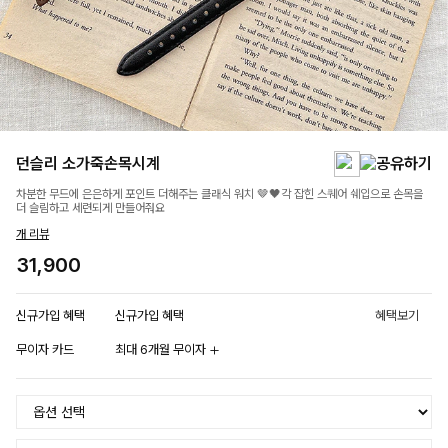
던슬리 소가죽손목시계
차분한 무드에 은은하게 포인트 더해주는 클래식 워치 🤎🖤각 잡힌 스퀘어 쉐입으로 손목을
더 슬림하고 세련되게 만들어줘요
개 리뷰
31,900
신규가입 혜택
신규가입 혜택
혜택보기
무이자 카드
최대 6개월 무이자