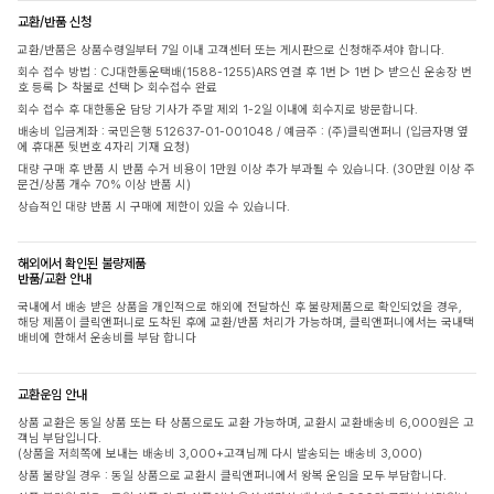
교환/반품 신청
교환/반품은 상품수령일부터 7일 이내 고객센터 또는 게시판으로 신청해주셔야 합니다.
회수 접수 방법 : CJ대한통운택배(1588-1255)ARS 연결 후 1번 ▷ 1번 ▷ 받으신 운송장 번
호 등록 ▷ 착불로 선택 ▷ 회수접수 완료
회수 접수 후 대한통운 담당 기사가 주말 제외 1-2일 이내에 회수지로 방문합니다.
배송비 입금계좌 : 국민은행 512637-01-001048 / 예금주 : (주)클릭앤퍼니 (입금자명 옆
에 휴대폰 뒷번호 4자리 기재 요청)
대량 구매 후 반품 시 반품 수거 비용이 1만원 이상 추가 부과될 수 있습니다. (30만원 이상 주
문건/상품 개수 70% 이상 반품 시)
상습적인 대량 반품 시 구매에 제한이 있을 수 있습니다.
해외에서 확인된 불량제품
반품/교환 안내
국내에서 배송 받은 상품을 개인적으로 해외에 전달하신 후 불량제품으로 확인되었을 경우,
해당 제품이 클릭앤퍼니로 도착된 후에 교환/반품 처리가 가능하며, 클릭앤퍼니에서는 국내택
배비에 한해서 운송비를 부담 합니다
교환운임 안내
상품 교환은 동일 상품 또는 타 상품으로도 교환 가능하며, 교환시 교환배송비 6,000원은 고
객님 부담입니다.
(상품을 저희쪽에 보내는 배송비 3,000+고객님께 다시 발송되는 배송비 3,000)
상품 불량일 경우 : 동일 상품으로 교환시 클릭앤퍼니에서 왕복 운임을 모두 부담합니다.