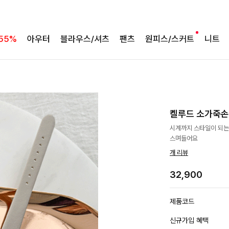
55%
아우터
블라우스/셔츠
팬츠
원피스/스커트
니트
켈루드 소가죽
시계까지 스타일이 되는
스며들어요
개 리뷰
32,900
제품코드
신규가입 혜택