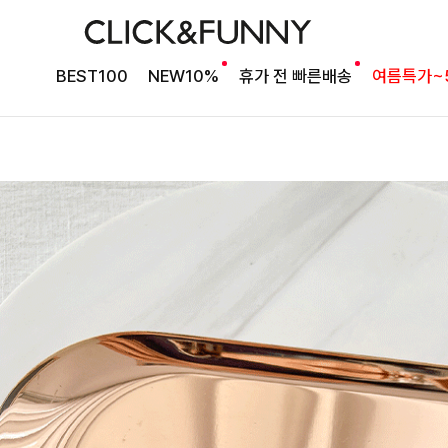
BEST100
NEW10%
휴가 전 빠른배송
여름특가~