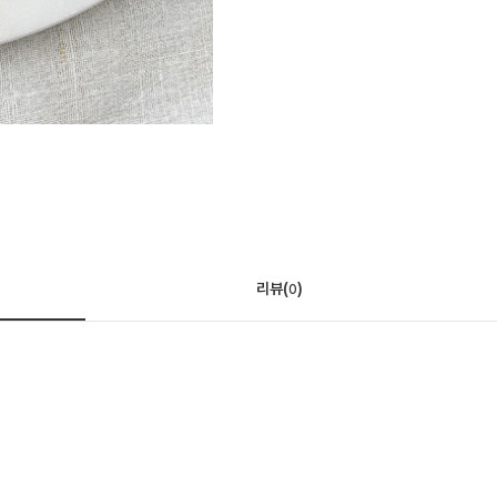
리뷰(
)
0