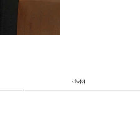
리뷰(
)
0