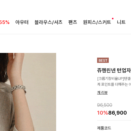
55%
아우터
블라우스/셔츠
팬츠
원피스/스커트
니트
쥬헨린넨 턴업
[크롭기장비율UP]텐셀·
게 포인트를 더해주는 
개 리뷰
96,500
10%
86,900
제품코드