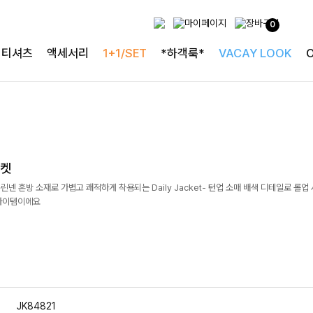
0
티셔츠
액세서리
1+1/SET
*하객룩*
VACAY LOOK
자켓
린넨 혼방 소재로 가볍고 쾌적하게 착용되는 Daily Jacket- 턴업 소매 배색 디테일로 롤업
아이템이에요
JK84821