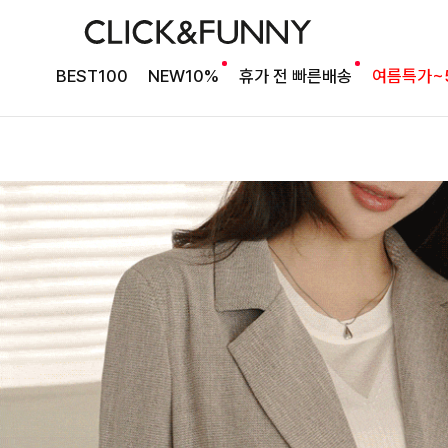
BEST100
NEW10%
휴가 전 빠른배송
여름특가~