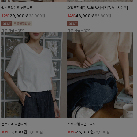
월스트라이프 버튼니트
퍼펙트절개핏 6부데님반바지[S,M,L사이즈]
12%
29,900
원
14%
48,900
원
33,900원
56,800원
리뷰 카운트 영역
리뷰 카운트 영역
콘브이넥 라벨티셔츠
소프트해 라운드니트
10%
17,900
원
10%
26,100
원
19,800원
28,900원