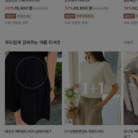
앤즌린넨 스퀘어나시니트
킹밋배색 카라니트
캘핀패턴 
30%
15,400
원
10%
29,900
원
18%
32
21,900원
33,200원
리뷰 카운트 영역
리뷰 카운트 영역
리뷰 카운
부드럽게 감싸주는 여름 티셔츠
더보기
테킷미 레터링티셔츠+반바지SET
(1+1)앤튼펜던트 퍼프티셔츠
밍디아 
SET