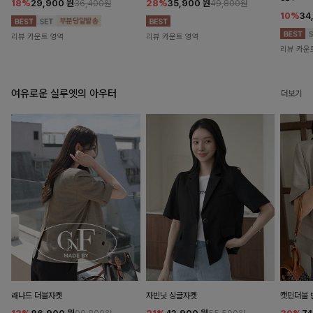
18%
29,900
원
28%
35,900
원
36,400원
49,800원
10%
34
리뷰 카운트 영역
리뷰 카운트 영역
리뷰 카운
여유로운 실루엣의 아우터
더보기
래나드 더블자켓
자빈닛 싱글자켓
캣민더블 