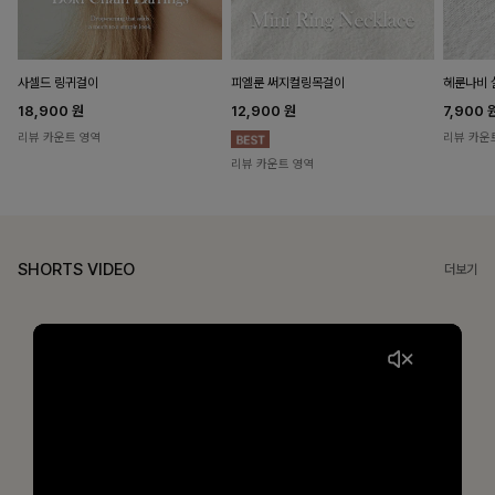
헤룬나비 
사셀드 링귀걸이
피엘룬 써지컬링목걸이
7,900
18,900
원
12,900
원
리뷰 카운
리뷰 카운트 영역
리뷰 카운트 영역
SHORTS VIDEO
더보기