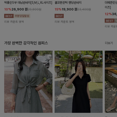
딱좋은5부 데님반바지[S,M,L,XL사이즈]
쿨코튼핀턱 밴딩반바지
더예쁜린넨
이즈]
10%
26,900
원
15%
19,900
원
29,800원
23,400원
12%
36
리뷰 카운트 영역
리뷰 카운트 영역
리뷰 카운
가장 완벽한 감각적인 원피스
더보기