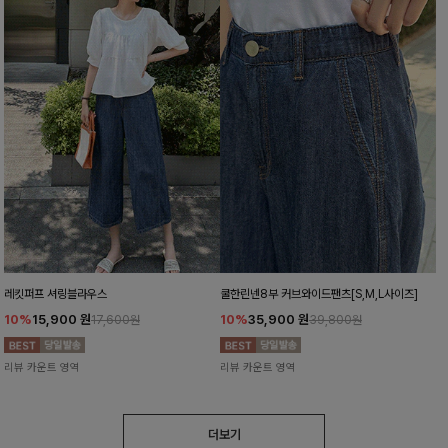
레킷퍼프 셔링블라우스
쿨한린넨8부 커브와이드팬츠[S,M,L사이즈]
10%
15,900
원
10%
35,900
원
17,600원
39,800원
리뷰 카운트 영역
리뷰 카운트 영역
더보기