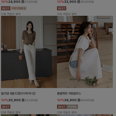
10%
24,900
원
13%
33,900
원
27,600원
38,900원
리뷰 카운트 영역
리뷰 카운트 영역
윌리덤 라운드앤브이넥가디건
룬셀퍼프 셔링원피스
10%
20,900
원
10%
36,900
원
23,200원
40,900원
리뷰 카운트 영역
리뷰 카운트 영역