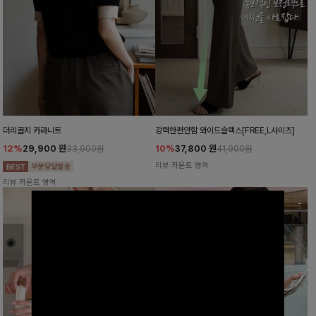
더리골지 카라니트
강력한편안함 와이드슬랙스[FREE,L사이즈]
12%
29,900
원
10%
37,800
원
33,900원
41,900원
리뷰 카운트 영역
리뷰 카운트 영역