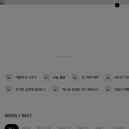
0
03
33
여름특가~45%
오늘 출발
단, 하루 혜택
NEW IT
우아한 실루엣 블라우스
하나로 완성된 코디 #원피스
데일리 #
WEEKLY BEST
NEW
BLOUSE
PANTS
DRESS
KNIT
T-SHIRT
ALL