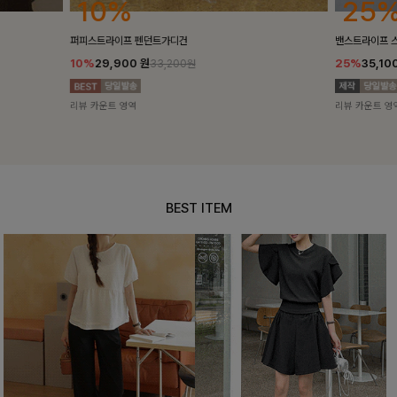
25%
10%
밴스트라이프 스트링원피스
[5천장돌파/C
25%
35,100
원
10%
34,90
46,800원
리뷰 카운트 영역
리뷰 카운트 영
BEST ITEM