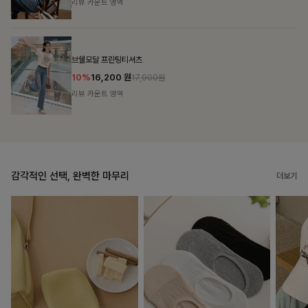
리뷰 카운트 영역
캣시어서커 버튼카라원피스+벨트SET
16%
79,900
원
95,100원
리뷰 카운트 영역
감각적인 선택, 완벽한 마무리
더보기