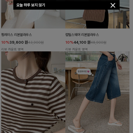
오늘 하루 보지 않기
펌레이스 리본블라우스
럽틸스퀘어 리본블라우스
10%
39,600
원
10%
44,100
원
43,900원
48,900원
리뷰 카운트 영역
리뷰 카운트 영역