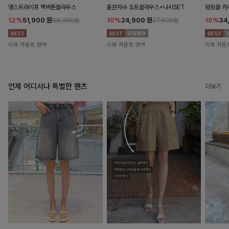
댕스트라이프 백버튼블라우스
율븐자수 도트블라우스+나시SET
덤링클 카
12%
51,900
원
10%
24,900
원
10%
34
58,900원
27,600원
리뷰 카운트 영역
리뷰 카운트 영역
리뷰 카운
언제 어디서나 특별한 팬츠
더보기