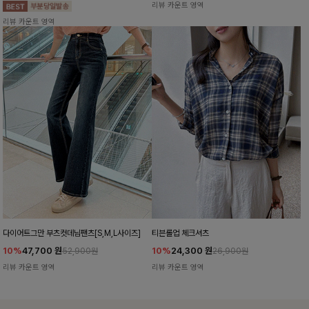
리뷰 카운트 영역
리뷰 카운트 영역
다이어트그만 부츠컷데님팬츠[S,M,L사이즈]
티븐롤업 체크셔츠
10%
47,700
원
10%
24,300
원
52,900원
26,900원
리뷰 카운트 영역
리뷰 카운트 영역