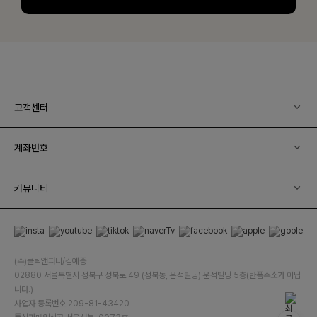
고객센터
계좌번호
커뮤니티
(주)클릭앤퍼니/김예중
02880 서울특별시 성북구 성북로 49 (성북동, 운석빌딩) 운석빌딩 5층(반품주소가 아닙
니다.)
사업자 등록번호 209-81-43420