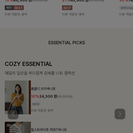
13%
86,900
원
21%
43,900
원
30%
7
99,800원
55,500원
리뷰 카운트 영역
리뷰 카운트 영역
리뷰 카운
ESSENTIAL PICKS
COZY ESSENTIAL
매일의 일상을 부드럽게 감싸줄 니트 컬렉션
론클디 브이넥니트
10%
24,300
원
26,900원
리뷰 카운트 영역
칠스트라이프 카라7부니트