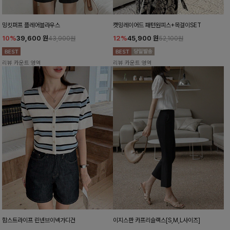
밍킷퍼프 플레어블라우스
캣밍레이어드 패턴원피스+목걸이SET
10%
39,600
원
12%
45,900
원
43,900원
52,100원
리뷰 카운트 영역
리뷰 카운트 영역
함스트라이프 린넨브이넥가디건
이지스판 카프리슬랙스[S,M,L사이즈]