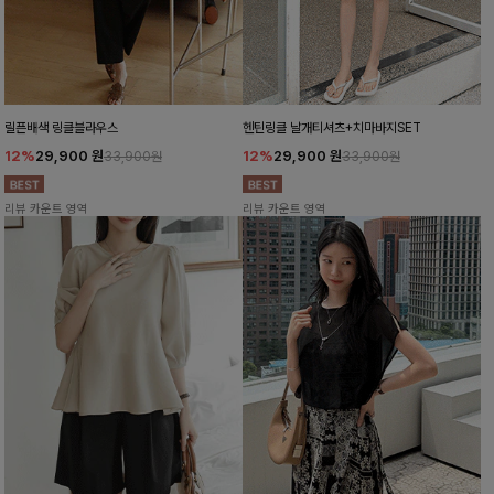
릴픈배색 링클블라우스
헨틴링클 날개티셔츠+치마바지SET
12%
29,900
원
12%
29,900
원
33,900원
33,900원
리뷰 카운트 영역
리뷰 카운트 영역