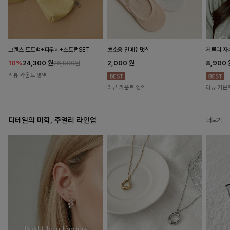
뽀소옹 면메쉬덧신
그렌스 토트백+파우치+스트랩SET
케루디 자
2,000
원
10%
24,300
원
8,900
26,900원
리뷰 카운트 영역
리뷰 카운트 영역
리뷰 카운
디테일의 미학, 주얼리 라인업
더보기