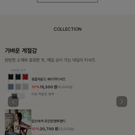
COLLECTION
가장 쉬운 코디
특별한 날부터 일상까지 함께하는 룩
쥬빌스트링 포켓원피스
17%
48,900
원
58,900원
리뷰 카운트 영역
블룬티 나시원피스+셔츠SET
15%
31,900
원
37,500원