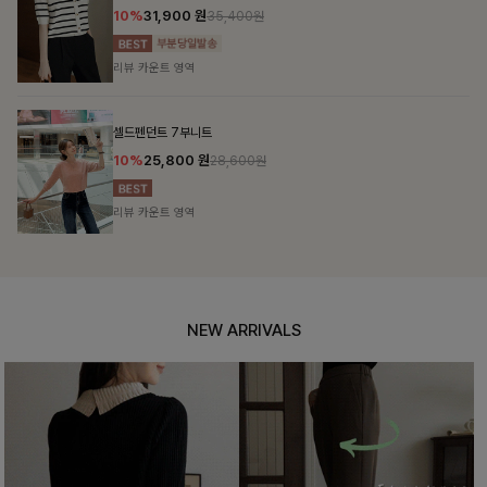
10%
31,900
원
35,400원
리뷰 카운트 영역
셀드펜던트 7부니트
10%
25,800
원
28,600원
리뷰 카운트 영역
NEW ARRIVALS