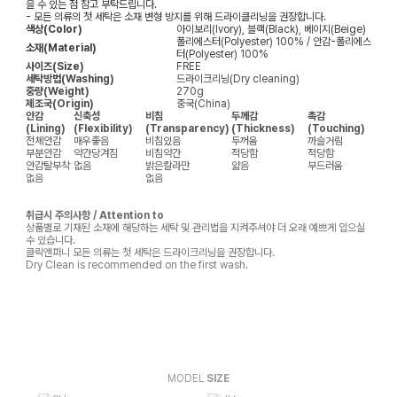
을 수 있는 점 참고 부탁드립니다.
- 모든 의류의 첫 세탁은 소재 변형 방지를 위해 드라이클리닝을 권장합니다.
색상(Color)
아이보리(Ivory), 블랙(Black), 베이지(Beige)
폴리에스터(Polyester) 100% / 안감-폴리에스
소재(Material)
터(Polyester) 100%
사이즈(Size)
FREE
세탁방법(Washing)
드라이크리닝(Dry cleaning)
중량(Weight)
270g
제조국(Origin)
중국(China)
안감
신축성
비침
두께감
촉감
(Lining)
(Flexibility)
(Transparency)
(Thickness)
(Touching)
전체안감
매우좋음
비침있음
두꺼움
까슬거림
부분안감
약간당겨짐
비침약간
적당함
적당함
안감탈부착
없음
밝은칼라만
얇음
부드러움
없음
없음
취급시 주의사항 / Attention to
상품별로 기재된 소재에 해당하는 세탁 및 관리법을 지켜주셔야 더 오래 예쁘게 입으실
수 있습니다.
클릭앤퍼니 모든 의류는 첫 세탁은 드라이크리닝을 권장합니다.
Dry Clean is recommended on the first wash.
MODEL
SIZE