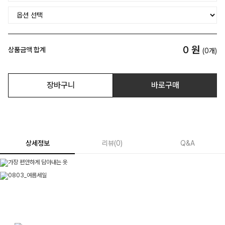
0
원
상품금액 합계
(
0
개)
장바구니
바로구매
상세정보
리뷰
(
0
)
Q&A