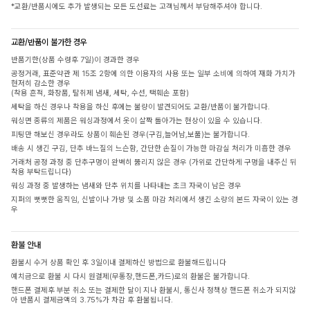
*교환/반품시에도 추가 발생되는 모든 도선료는 고객님께서 부담해주셔야 합니다.
교환/반품이 불가한 경우
반품기한(상품 수령후 7일)이 경과한 경우
공정거래, 표준약관 제 15조 2항에 의한 이용자의 사용 또는 일부 소비에 의하여 재화 가치가
현저히 감소한 경우
(착용 흔적, 화장품, 탈취제 냄새, 세탁, 수선, 택훼손 포함)
세탁을 하신 경우나 착용을 하신 후에는 불량이 발견되어도 교환/반품이 불가합니다.
워싱면 종류의 제품은 워싱과정에서 옷이 살짝 돌아가는 현상이 있을 수 있습니다.
피팅만 해보신 경우라도 상품이 훼손된 경우(구김,늘어남,보풀)는 불가합니다.
배송 시 생긴 구김, 단추 바느질의 느슨함, 간단한 손질이 가능한 마감실 처리가 미흡한 경우
거래처 공정 과정 중 단추구멍이 완벽히 뚫리지 않은 경우 (가위로 간단하게 구멍을 내주신 뒤
착용 부탁드립니다)
워싱 과정 중 발생하는 냄새와 단추 위치를 나타내는 초크 자국이 남은 경우
지퍼의 뻣뻣한 움직임, 신발이나 가방 및 소품 마감 처리에서 생긴 소량의 본드 자국이 있는 경
우
환불 안내
환불시 수거 상품 확인 후 3일이내 결제하신 방법으로 환불해드립니다
예치금으로 환불 시 다시 원결제(무통장,핸드폰,카드)로의 환불은 불가합니다.
핸드폰 결제후 부분 취소 또는 결제한 달이 지나 환불시, 통신사 정책상 핸드폰 취소가 되지않
아 반품시 결제금액의 3.75%가 차감 후 환불됩니다.