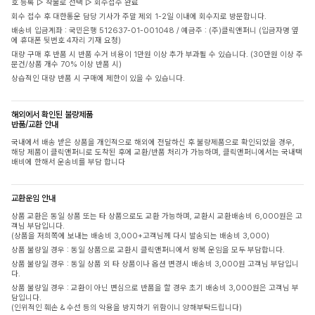
호 등록 ▷ 착불로 선택 ▷ 회수접수 완료
회수 접수 후 대한통운 담당 기사가 주말 제외 1-2일 이내에 회수지로 방문합니다.
배송비 입금계좌 : 국민은행 512637-01-001048 / 예금주 : (주)클릭앤퍼니 (입금자명 옆
에 휴대폰 뒷번호 4자리 기재 요청)
대량 구매 후 반품 시 반품 수거 비용이 1만원 이상 추가 부과될 수 있습니다. (30만원 이상 주
문건/상품 개수 70% 이상 반품 시)
상습적인 대량 반품 시 구매에 제한이 있을 수 있습니다.
해외에서 확인된 불량제품
반품/교환 안내
국내에서 배송 받은 상품을 개인적으로 해외에 전달하신 후 불량제품으로 확인되었을 경우,
해당 제품이 클릭앤퍼니로 도착된 후에 교환/반품 처리가 가능하며, 클릭앤퍼니에서는 국내택
배비에 한해서 운송비를 부담 합니다
교환운임 안내
상품 교환은 동일 상품 또는 타 상품으로도 교환 가능하며, 교환시 교환배송비 6,000원은 고
객님 부담입니다.
(상품을 저희쪽에 보내는 배송비 3,000+고객님께 다시 발송되는 배송비 3,000)
상품 불량일 경우 : 동일 상품으로 교환시 클릭앤퍼니에서 왕복 운임을 모두 부담합니다.
상품 불량일 경우 : 동일 상품 외 타 상품이나 옵션 변경시 배송비 3,000원 고객님 부담입니
다.
상품 불량일 경우 : 교환이 아닌 변심으로 반품을 할 경우 초기 배송비 3,000원은 고객님 부
담입니다.
(인위적인 훼손 & 수선 등의 악용을 방지하기 위함이니 양해부탁드립니다)