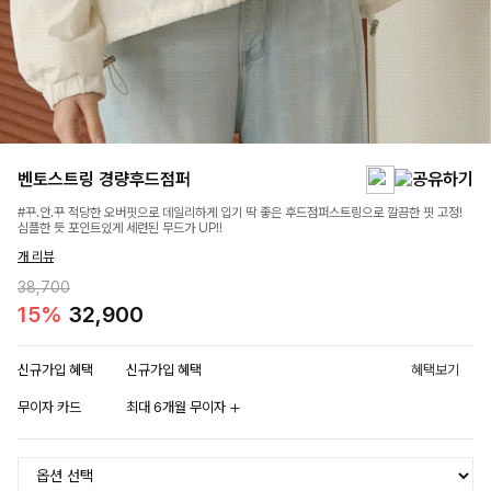
벤토스트링 경량후드점퍼
#꾸.안.꾸 적당한 오버핏으로 데일리하게 입기 딱 좋은 후드점퍼스트링으로 깔끔한 핏 고정!
심플한 듯 포인트있게 세련된 무드가 UP!!
개 리뷰
38,700
15%
32,900
신규가입 혜택
신규가입 혜택
혜택보기
무이자 카드
최대 6개월 무이자