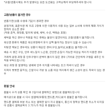
*교환/반품시에도 추가 발생되는 모든 도선료는 고객님께서 부담해주셔야 합니다.
교환/반품이 불가한 경우
반품기한(상품 수령후 7일)이 경과한 경우
공정거래, 표준약관 제 15조 2항에 의한 이용자의 사용 또는 일부 소비에 의하여 재화 가치가
현저히 감소한 경우
(착용 흔적, 화장품, 탈취제 냄새, 세탁, 수선, 택훼손 포함)
세탁을 하신 경우나 착용을 하신 후에는 불량이 발견되어도 교환/반품이 불가합니다.
워싱면 종류의 제품은 워싱과정에서 옷이 살짝 돌아가는 현상이 있을 수 있습니다.
피팅만 해보신 경우라도 상품이 훼손된 경우(구김,늘어남,보풀)는 불가합니다.
배송 시 생긴 구김, 단추 바느질의 느슨함, 간단한 손질이 가능한 마감실 처리가 미흡한 경우
거래처 공정 과정 중 단추구멍이 완벽히 뚫리지 않은 경우 (가위로 간단하게 구멍을 내주신 뒤
착용 부탁드립니다)
워싱 과정 중 발생하는 냄새와 단추 위치를 나타내는 초크 자국이 남은 경우
지퍼의 뻣뻣한 움직임, 신발이나 가방 및 소품 마감 처리에서 생긴 소량의 본드 자국이 있는 경
우
환불 안내
환불시 수거 상품 확인 후 3일이내 결제하신 방법으로 환불해드립니다
예치금으로 환불 시 다시 원결제(무통장,핸드폰,카드)로의 환불은 불가합니다.
핸드폰 결제후 부분 취소 또는 결제한 달이 지나 환불시, 통신사 정책상 핸드폰 취소가 되지않
아 반품시 결제금액의 3.75%가 차감 후 환불됩니다.