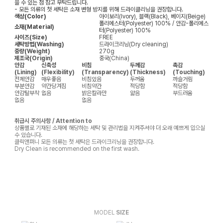
을 수 있는 점 참고 부탁드립니다.
- 모든 의류의 첫 세탁은 소재 변형 방지를 위해 드라이클리닝을 권장합니다.
색상(Color)
아이보리(Ivory), 블랙(Black), 베이지(Beige)
폴리에스터(Polyester) 100% / 안감-폴리에스
소재(Material)
터(Polyester) 100%
사이즈(Size)
FREE
세탁방법(Washing)
드라이크리닝(Dry cleaning)
중량(Weight)
270g
제조국(Origin)
중국(China)
안감
신축성
비침
두께감
촉감
(Lining)
(Flexibility)
(Transparency)
(Thickness)
(Touching)
전체안감
매우좋음
비침있음
두꺼움
까슬거림
부분안감
약간당겨짐
비침약간
적당함
적당함
안감탈부착
없음
밝은칼라만
얇음
부드러움
없음
없음
취급시 주의사항 / Attention to
상품별로 기재된 소재에 해당하는 세탁 및 관리법을 지켜주셔야 더 오래 예쁘게 입으실
수 있습니다.
클릭앤퍼니 모든 의류는 첫 세탁은 드라이크리닝을 권장합니다.
Dry Clean is recommended on the first wash.
MODEL
SIZE