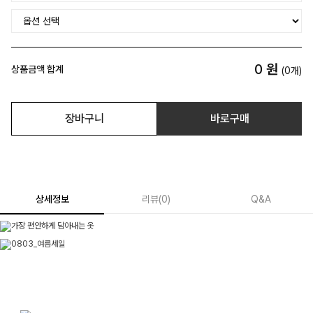
0
원
상품금액 합계
(
0
개)
장바구니
바로구매
상세정보
리뷰
(
0
)
Q&A