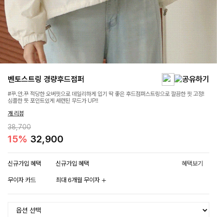
벤토스트링 경량후드점퍼
#꾸.안.꾸 적당한 오버핏으로 데일리하게 입기 딱 좋은 후드점퍼스트링으로 깔끔한 핏 고정!
심플한 듯 포인트있게 세련된 무드가 UP!!
개 리뷰
38,700
15%
32,900
신규가입 혜택
신규가입 혜택
혜택보기
무이자 카드
최대 6개월 무이자