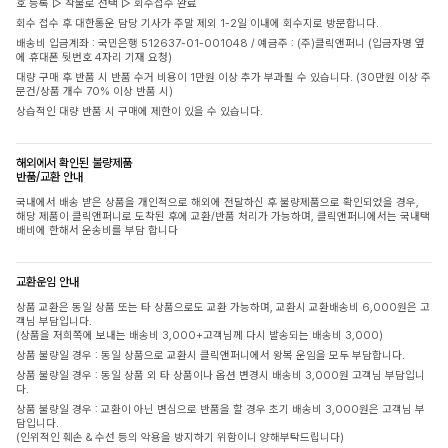
호 등록 ▷ 착불로 선택 ▷ 회수접수 완료
회수 접수 후 대한통운 담당 기사가 주말 제외 1-2일 이내에 회수지로 방문합니다.
배송비 입금계좌 : 국민은행 512637-01-001048 / 예금주 : (주)클릭앤퍼니 (입금자명 옆
에 휴대폰 뒷번호 4자리 기재 요청)
대량 구매 후 반품 시 반품 수거 비용이 1만원 이상 추가 부과될 수 있습니다. (30만원 이상 주
문건/상품 개수 70% 이상 반품 시)
상습적인 대량 반품 시 구매에 제한이 있을 수 있습니다.
해외에서 확인된 불량제품
반품/교환 안내
국내에서 배송 받은 상품을 개인적으로 해외에 전달하신 후 불량제품으로 확인되었을 경우,
해당 제품이 클릭앤퍼니로 도착된 후에 교환/반품 처리가 가능하며, 클릭앤퍼니에서는 국내택
배비에 한해서 운송비를 부담 합니다
교환운임 안내
상품 교환은 동일 상품 또는 타 상품으로도 교환 가능하며, 교환시 교환배송비 6,000원은 고
객님 부담입니다.
(상품을 저희쪽에 보내는 배송비 3,000+고객님께 다시 발송되는 배송비 3,000)
상품 불량일 경우 : 동일 상품으로 교환시 클릭앤퍼니에서 왕복 운임을 모두 부담합니다.
상품 불량일 경우 : 동일 상품 외 타 상품이나 옵션 변경시 배송비 3,000원 고객님 부담입니
다.
상품 불량일 경우 : 교환이 아닌 변심으로 반품을 할 경우 초기 배송비 3,000원은 고객님 부
담입니다.
(인위적인 훼손 & 수선 등의 악용을 방지하기 위함이니 양해부탁드립니다)