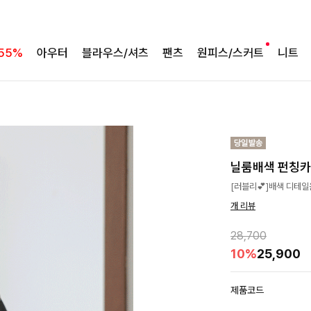
55%
아우터
블라우스/셔츠
팬츠
원피스/스커트
니트
닐룸배색 펀칭
[러블리💕]배색 디테
개 리뷰
28,700
10%
25,900
제품코드