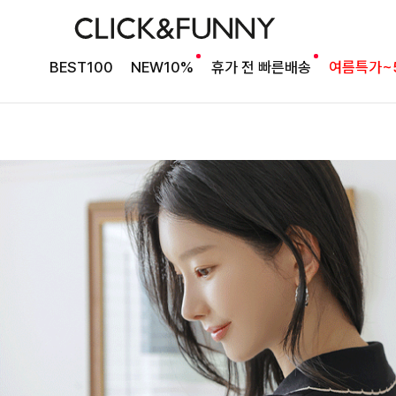
BEST100
NEW10%
휴가 전 빠른배송
여름특가~