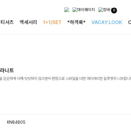
0
티셔츠
액세서리
1+1/SET
*하객룩*
VACAY LOOK
카라니트
일을 은은하게 더해 밋밋하지 않으면서 펀칭으로 스타일을 더한 여리여리한 실루엣의 니트랍니
KN84805