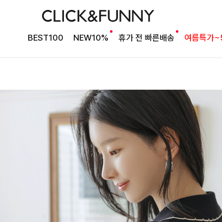
BEST100
NEW10%
휴가 전 빠른배송
여름특가~