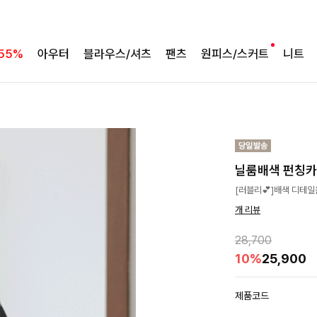
55%
아우터
블라우스/셔츠
팬츠
원피스/스커트
니트
닐룸배색 펀칭
[러블리💕]배색 디테
개 리뷰
28,700
10%
25,900
제품코드