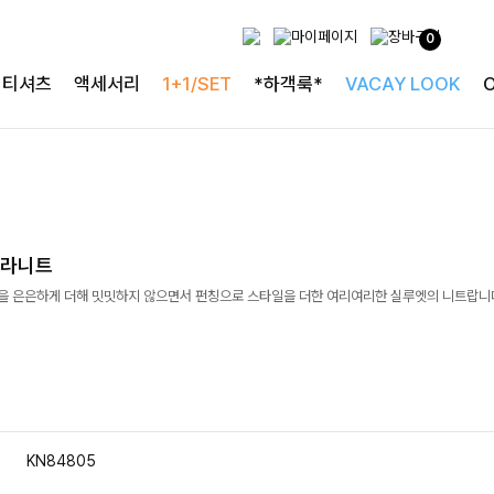
0
티셔츠
액세서리
1+1/SET
*하객룩*
VACAY LOOK
카라니트
일을 은은하게 더해 밋밋하지 않으면서 펀칭으로 스타일을 더한 여리여리한 실루엣의 니트랍니
KN84805