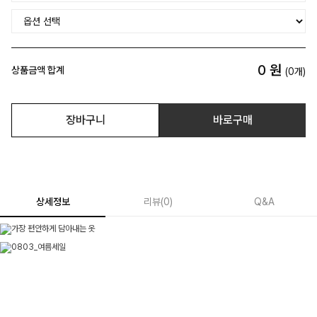
0
원
상품금액 합계
(
0
개)
장바구니
바로구매
상세정보
리뷰
(
0
)
Q&A