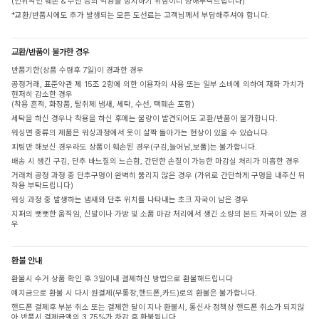
(인위적인 훼손 & 수선 등의 악용을 방지하기 위함이니 양해부탁드립니다)
*교환/반품시에도 추가 발생되는 모든 도선료는 고객님께서 부담해주셔야 합니다.
교환/반품이 불가한 경우
반품기한(상품 수령후 7일)이 경과한 경우
공정거래, 표준약관 제 15조 2항에 의한 이용자의 사용 또는 일부 소비에 의하여 재화 가치가
현저히 감소한 경우
(착용 흔적, 화장품, 탈취제 냄새, 세탁, 수선, 택훼손 포함)
세탁을 하신 경우나 착용을 하신 후에는 불량이 발견되어도 교환/반품이 불가합니다.
워싱면 종류의 제품은 워싱과정에서 옷이 살짝 돌아가는 현상이 있을 수 있습니다.
피팅만 해보신 경우라도 상품이 훼손된 경우(구김,늘어남,보풀)는 불가합니다.
배송 시 생긴 구김, 단추 바느질의 느슨함, 간단한 손질이 가능한 마감실 처리가 미흡한 경우
거래처 공정 과정 중 단추구멍이 완벽히 뚫리지 않은 경우 (가위로 간단하게 구멍을 내주신 뒤
착용 부탁드립니다)
워싱 과정 중 발생하는 냄새와 단추 위치를 나타내는 초크 자국이 남은 경우
지퍼의 뻣뻣한 움직임, 신발이나 가방 및 소품 마감 처리에서 생긴 소량의 본드 자국이 있는 경
우
환불 안내
환불시 수거 상품 확인 후 3일이내 결제하신 방법으로 환불해드립니다
예치금으로 환불 시 다시 원결제(무통장,핸드폰,카드)로의 환불은 불가합니다.
핸드폰 결제후 부분 취소 또는 결제한 달이 지나 환불시, 통신사 정책상 핸드폰 취소가 되지않
아 반품시 결제금액의 3.75%가 차감 후 환불됩니다.