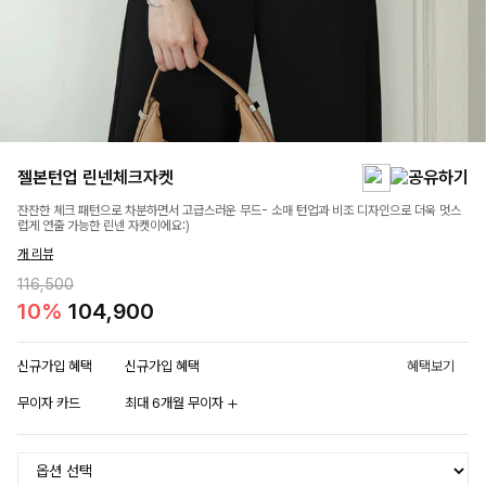
젤본턴업 린넨체크자켓
잔잔한 체크 패턴으로 차분하면서 고급스러운 무드- 소매 턴업과 비조 디자인으로 더욱 멋스
럽게 연출 가능한 린넨 자켓이에요:)
개 리뷰
116,500
10%
104,900
신규가입 혜택
신규가입 혜택
혜택보기
무이자 카드
최대 6개월 무이자