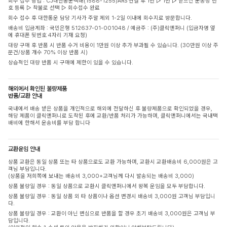
회수 접수 방법 : CJ대한통운택배(1588-1255)ARS 연결 후 1번 ▷ 1번 ▷ 받으신 운송장 번
호 등록 ▷ 착불로 선택 ▷ 회수접수 완료
회수 접수 후 대한통운 담당 기사가 주말 제외 1-2일 이내에 회수지로 방문합니다.
배송비 입금계좌 : 국민은행 512637-01-001048 / 예금주 : (주)클릭앤퍼니 (입금자명 옆
에 휴대폰 뒷번호 4자리 기재 요청)
대량 구매 후 반품 시 반품 수거 비용이 1만원 이상 추가 부과될 수 있습니다. (30만원 이상 주
문건/상품 개수 70% 이상 반품 시)
상습적인 대량 반품 시 구매에 제한이 있을 수 있습니다.
해외에서 확인된 불량제품
반품/교환 안내
국내에서 배송 받은 상품을 개인적으로 해외에 전달하신 후 불량제품으로 확인되었을 경우,
해당 제품이 클릭앤퍼니로 도착된 후에 교환/반품 처리가 가능하며, 클릭앤퍼니에서는 국내택
배비에 한해서 운송비를 부담 합니다
교환운임 안내
상품 교환은 동일 상품 또는 타 상품으로도 교환 가능하며, 교환시 교환배송비 6,000원은 고
객님 부담입니다.
(상품을 저희쪽에 보내는 배송비 3,000+고객님께 다시 발송되는 배송비 3,000)
상품 불량일 경우 : 동일 상품으로 교환시 클릭앤퍼니에서 왕복 운임을 모두 부담합니다.
상품 불량일 경우 : 동일 상품 외 타 상품이나 옵션 변경시 배송비 3,000원 고객님 부담입니
다.
상품 불량일 경우 : 교환이 아닌 변심으로 반품을 할 경우 초기 배송비 3,000원은 고객님 부
담입니다.