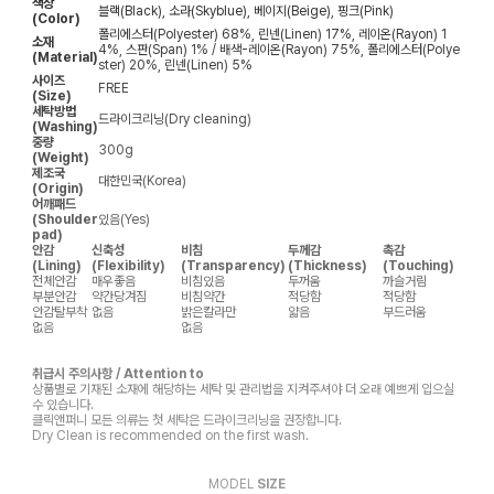
색상
블랙(Black), 소라(Skyblue), 베이지(Beige), 핑크(Pink)
(Color)
폴리에스터(Polyester) 68%, 린넨(Linen) 17%, 레이온(Rayon) 1
소재
4%, 스판(Span) 1% / 배색-레이온(Rayon) 75%, 폴리에스터(Polye
(Material)
ster) 20%, 린넨(Linen) 5%
사이즈
FREE
(Size)
세탁방법
드라이크리닝(Dry cleaning)
(Washing)
중량
300g
(Weight)
제조국
대한민국(Korea)
(Origin)
어깨패드
(Shoulder
있음(Yes)
pad)
안감
신축성
비침
두께감
촉감
(Lining)
(Flexibility)
(Transparency)
(Thickness)
(Touching)
전체안감
매우좋음
비침있음
두꺼움
까슬거림
부분안감
약간당겨짐
비침약간
적당함
적당함
안감탈부착
없음
밝은칼라만
얇음
부드러움
없음
없음
취급시 주의사항 / Attention to
상품별로 기재된 소재에 해당하는 세탁 및 관리법을 지켜주셔야 더 오래 예쁘게 입으실
수 있습니다.
클릭앤퍼니 모든 의류는 첫 세탁은 드라이크리닝을 권장합니다.
Dry Clean is recommended on the first wash.
MODEL
SIZE