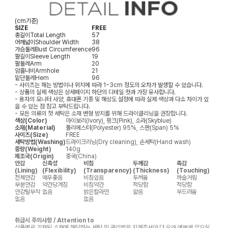
(cm기준)
SIZE
FREE
총길이
Total Length
57
어깨넓이
Shoulder Width
38
가슴둘레
Bust Circumference
96
팔길이
Sleeve Length
19
팔둘레
Arm
20
암홀너비
Armhole
21
밑단둘레
Hem
96
- 사이즈는 재는 방법이나 위치에 따라 1~3cm 정도의 오차가 발생할 수 있습니다.
- 상품의 실제 색상은 상세페이지 하단의 디테일 컷과 가장 유사합니다.
- 용자의 모니터 사양, 휴대폰 기종 및 해상도 설정에 따라 실제 색상과 다소 차이가 있
을 수 있는 점 참고 부탁드립니다.
- 모든 의류의 첫 세탁은 소재 변형 방지를 위해 드라이클리닝을 권장합니다.
색상(Color)
아이보리(Ivory), 핑크(Pink), 소라(Skyblue)
소재(Material)
폴리에스터(Polyester) 95%, 스판(Span) 5%
사이즈(Size)
FREE
세탁방법(Washing)
드라이크리닝(Dry cleaning), 손세탁(Hand wash)
중량(Weight)
140g
제조국(Origin)
중국(China)
안감
신축성
비침
두께감
촉감
(Lining)
(Flexibility)
(Transparency)
(Thickness)
(Touching)
전체안감
매우좋음
비침있음
두꺼움
까슬거림
부분안감
약간당겨짐
비침약간
적당함
적당함
안감탈부착
없음
밝은칼라만
얇음
부드러움
없음
없음
취급시 주의사항 / Attention to
상품별로 기재된 소재에 해당하는 세탁 및 관리법을 지켜주셔야 더 오래 예쁘게 입으실