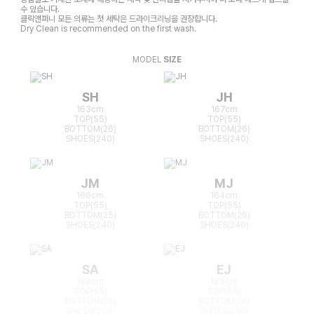
수 있습니다.
클릭앤퍼니 모든 의류는 첫 세탁은 드라이크리닝을 권장합니다.
Dry Clean is recommended on the first wash.
MODEL
SIZE
SH
JH
163cm
167cm
TOP(55)
TOP(55)
BOTTOM(26)
BOTTOM(26)
SHOES(240)
SHOES(240)
JM
MJ
166cm
164cm
TOP(55)
TOP(55)
BOTTOM(25)
BOTTOM(26)
SHOES(240)
SHOES(240)
SA
EJ
168cm
165cm
TOP(55)
TOP(55)
BOTTOM(26)
BOTTOM(26)
SHOES(240)
SHOES(240)