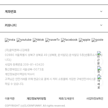
계좌번호
커뮤니티
(주)클릭앤퍼니/김예중
02880 서울특별시 성북구 성북로 49 (성북동, 운석빌딩) 운석빌딩 5층(반품주소가 아닙
니다.)
사업자 등록번호 209-81-43420
통신판매업신고 서울성북-0073호
개인정보관리책임자 박수미
고객님은 안전거래를 위해 현금으로 결제 시 저희 소핑몰에 가입한 구매안전서비스를 이용
하실 수 있습니다.
이용약관
개인정보처리방침
제휴/도매문의
사업자정보확인
COPYRIGHT (c)CLICKNFUNNY. All rights reserved.