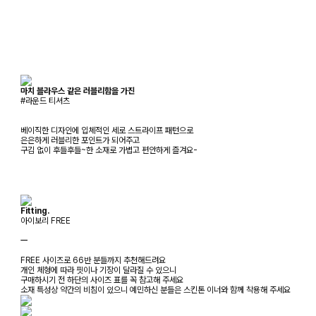
마치 블라우스 같은 러블리함을 가진
#라운드 티셔츠
베이직한 디자인에 입체적인 세로 스트라이프 패턴으로
은은하게 러블리한 포인트가 되어주고
구김 없이 후들후들~한 소재로 가볍고 편안하게 즐겨요-
Fitting.
아이보리 FREE
ㅡ
FREE 사이즈로 66반 분들까지 추천해드려요
개인 체형에 따라 핏이나 기장이 달라질 수 있으니
구매하시기 전 하단의 사이즈 표를 꼭 참고해 주세요
소재 특성상 약간의 비침이 있으니 예민하신 분들은 스킨톤 이너와 함께 착용해 주세요