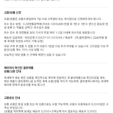
교환/반품 신청
교환/반품은 상품수령일부터 7일 이내 고객센터 또는 게시판으로 신청해주셔야 합니다.
회수 접수 방법 : CJ대한통운택배(1588-1255)ARS 연결 후 1번 ▷ 1번 ▷ 받으신 운송장 번
호 등록 ▷ 착불로 선택 ▷ 회수접수 완료
회수 접수 후 대한통운 담당 기사가 주말 제외 1-2일 이내에 회수지로 방문합니다.
배송비 입금계좌 : 국민은행 512637-01-001048 / 예금주 : (주)클릭앤퍼니 (입금자명 옆
에 휴대폰 뒷번호 4자리 기재 요청)
대량 구매 후 반품 시 반품 수거 비용이 1만원 이상 추가 부과될 수 있습니다. (30만원 이상 주
문건/상품 개수 70% 이상 반품 시)
상습적인 대량 반품 시 구매에 제한이 있을 수 있습니다.
해외에서 확인된 불량제품
반품/교환 안내
국내에서 배송 받은 상품을 개인적으로 해외에 전달하신 후 불량제품으로 확인되었을 경우,
해당 제품이 클릭앤퍼니로 도착된 후에 교환/반품 처리가 가능하며, 클릭앤퍼니에서는 국내택
배비에 한해서 운송비를 부담 합니다
교환운임 안내
상품 교환은 동일 상품 또는 타 상품으로도 교환 가능하며, 교환시 교환배송비 6,000원은 고
객님 부담입니다.
(상품을 저희쪽에 보내는 배송비 3,000+고객님께 다시 발송되는 배송비 3,000)