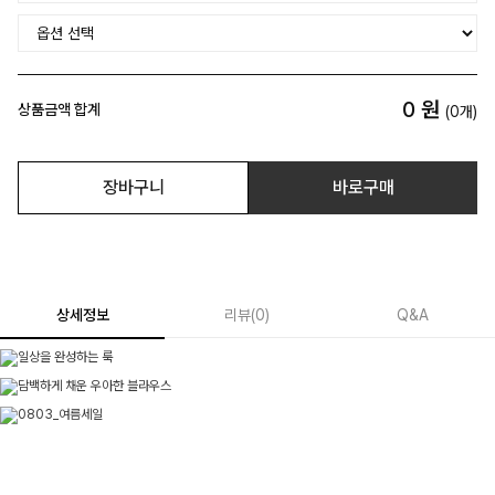
0
원
상품금액 합계
(
0
개)
장바구니
바로구매
상세정보
리뷰
(
0
)
Q&A