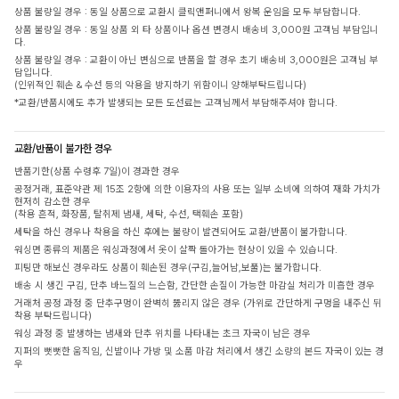
상품 불량일 경우 : 동일 상품으로 교환시 클릭앤퍼니에서 왕복 운임을 모두 부담합니다.
상품 불량일 경우 : 동일 상품 외 타 상품이나 옵션 변경시 배송비 3,000원 고객님 부담입니
다.
상품 불량일 경우 : 교환이 아닌 변심으로 반품을 할 경우 초기 배송비 3,000원은 고객님 부
담입니다.
(인위적인 훼손 & 수선 등의 악용을 방지하기 위함이니 양해부탁드립니다)
*교환/반품시에도 추가 발생되는 모든 도선료는 고객님께서 부담해주셔야 합니다.
교환/반품이 불가한 경우
반품기한(상품 수령후 7일)이 경과한 경우
공정거래, 표준약관 제 15조 2항에 의한 이용자의 사용 또는 일부 소비에 의하여 재화 가치가
현저히 감소한 경우
(착용 흔적, 화장품, 탈취제 냄새, 세탁, 수선, 택훼손 포함)
세탁을 하신 경우나 착용을 하신 후에는 불량이 발견되어도 교환/반품이 불가합니다.
워싱면 종류의 제품은 워싱과정에서 옷이 살짝 돌아가는 현상이 있을 수 있습니다.
피팅만 해보신 경우라도 상품이 훼손된 경우(구김,늘어남,보풀)는 불가합니다.
배송 시 생긴 구김, 단추 바느질의 느슨함, 간단한 손질이 가능한 마감실 처리가 미흡한 경우
거래처 공정 과정 중 단추구멍이 완벽히 뚫리지 않은 경우 (가위로 간단하게 구멍을 내주신 뒤
착용 부탁드립니다)
워싱 과정 중 발생하는 냄새와 단추 위치를 나타내는 초크 자국이 남은 경우
지퍼의 뻣뻣한 움직임, 신발이나 가방 및 소품 마감 처리에서 생긴 소량의 본드 자국이 있는 경
우