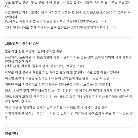
상품 불량일 경우 : 동일 상품 외 타 상품이나 옵션 변경시 배송비 3,000원 고객님 부담입니
다.
상품 불량일 경우 : 교환이 아닌 변심으로 반품을 할 경우 초기 배송비 3,000원은 고객님 부
담입니다.
(인위적인 훼손 & 수선 등의 악용을 방지하기 위함이니 양해부탁드립니다)
*교환/반품시에도 추가 발생되는 모든 도선료는 고객님께서 부담해주셔야 합니다.
교환/반품이 불가한 경우
반품기한(상품 수령후 7일)이 경과한 경우
공정거래, 표준약관 제 15조 2항에 의한 이용자의 사용 또는 일부 소비에 의하여 재화 가치가
현저히 감소한 경우
(착용 흔적, 화장품, 탈취제 냄새, 세탁, 수선, 택훼손 포함)
세탁을 하신 경우나 착용을 하신 후에는 불량이 발견되어도 교환/반품이 불가합니다.
워싱면 종류의 제품은 워싱과정에서 옷이 살짝 돌아가는 현상이 있을 수 있습니다.
피팅만 해보신 경우라도 상품이 훼손된 경우(구김,늘어남,보풀)는 불가합니다.
배송 시 생긴 구김, 단추 바느질의 느슨함, 간단한 손질이 가능한 마감실 처리가 미흡한 경우
거래처 공정 과정 중 단추구멍이 완벽히 뚫리지 않은 경우 (가위로 간단하게 구멍을 내주신 뒤
착용 부탁드립니다)
워싱 과정 중 발생하는 냄새와 단추 위치를 나타내는 초크 자국이 남은 경우
지퍼의 뻣뻣한 움직임, 신발이나 가방 및 소품 마감 처리에서 생긴 소량의 본드 자국이 있는 경
우
환불 안내