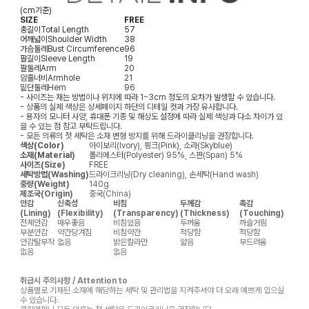
(cm기준)
SIZE
FREE
총길이
Total Length
57
어깨넓이
Shoulder Width
38
가슴둘레
Bust Circumference
96
팔길이
Sleeve Length
19
팔둘레
Arm
20
암홀너비
Armhole
21
밑단둘레
Hem
96
- 사이즈는 재는 방법이나 위치에 따라 1~3cm 정도의 오차가 발생할 수 있습니다.
- 상품의 실제 색상은 상세페이지 하단의 디테일 컷과 가장 유사합니다.
- 용자의 모니터 사양, 휴대폰 기종 및 해상도 설정에 따라 실제 색상과 다소 차이가 있
을 수 있는 점 참고 부탁드립니다.
- 모든 의류의 첫 세탁은 소재 변형 방지를 위해 드라이클리닝을 권장합니다.
색상(Color)
아이보리(Ivory), 핑크(Pink), 소라(Skyblue)
소재(Material)
폴리에스터(Polyester) 95%, 스판(Span) 5%
사이즈(Size)
FREE
세탁방법(Washing)
드라이크리닝(Dry cleaning), 손세탁(Hand wash)
중량(Weight)
140g
제조국(Origin)
중국(China)
안감
신축성
비침
두께감
촉감
(Lining)
(Flexibility)
(Transparency)
(Thickness)
(Touching)
전체안감
매우좋음
비침있음
두꺼움
까슬거림
부분안감
약간당겨짐
비침약간
적당함
적당함
안감탈부착
없음
밝은칼라만
얇음
부드러움
없음
없음
취급시 주의사항 / Attention to
상품별로 기재된 소재에 해당하는 세탁 및 관리법을 지켜주셔야 더 오래 예쁘게 입으실
수 있습니다.