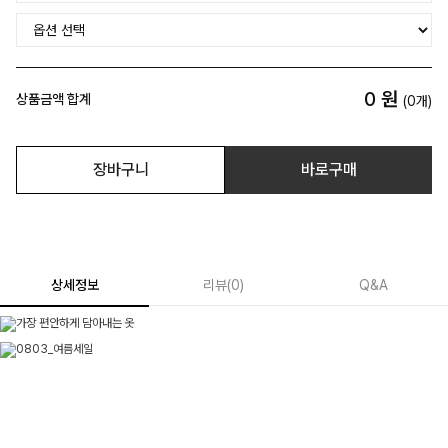
0
원
상품금액 합계
(
0
개)
장바구니
바로구매
상세정보
리뷰
(
0
)
Q&A