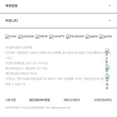
계좌번호
커뮤니티
(주)클릭앤퍼니/김예중
02880 서울특별시 성북구 성북로 49 (성북동, 운석빌딩) 운석빌딩 5층(반품주소가 아닙
니다.)
사업자 등록번호 209-81-43420
통신판매업신고 서울성북-0073호
개인정보관리책임자 박수미
고객님은 안전거래를 위해 현금으로 결제 시 저희 소핑몰에 가입한 구매안전서비스를 이용
하실 수 있습니다.
이용약관
개인정보처리방침
제휴/도매문의
사업자정보확인
COPYRIGHT (c)CLICKNFUNNY. All rights reserved.