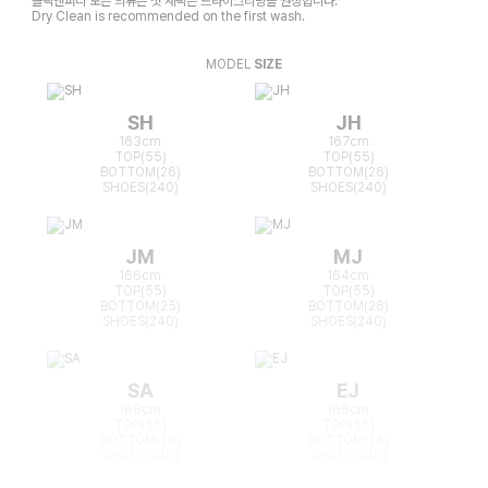
클릭앤퍼니 모든 의류는 첫 세탁은 드라이크리닝을 권장합니다.
Dry Clean is recommended on the first wash.
MODEL
SIZE
SH
JH
163cm
167cm
TOP(55)
TOP(55)
BOTTOM(26)
BOTTOM(26)
SHOES(240)
SHOES(240)
JM
MJ
166cm
164cm
TOP(55)
TOP(55)
BOTTOM(25)
BOTTOM(26)
SHOES(240)
SHOES(240)
SA
EJ
168cm
165cm
TOP(55)
TOP(55)
BOTTOM(26)
BOTTOM(26)
SHOES(240)
SHOES(240)