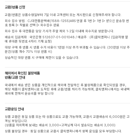
교환/반품 신청
교환/반품은 상품수령일부터 7일 이내 고객센터 또는 게시판으로 신청해주셔야 합니다.
회수 접수 방법 : CJ대한통운택배(1588-1255)ARS 연결 후 1번 ▷ 1번 ▷ 받으신 운송장 번
호 등록 ▷ 착불로 선택 ▷ 회수접수 완료
회수 접수 후 대한통운 담당 기사가 주말 제외 1-2일 이내에 회수지로 방문합니다.
배송비 입금계좌 : 국민은행 512637-01-001048 / 예금주 : (주)클릭앤퍼니 (입금자명 옆
에 휴대폰 뒷번호 4자리 기재 요청)
대량 구매 후 반품 시 반품 수거 비용이 1만원 이상 추가 부과될 수 있습니다. (30만원 이상 주
문건/상품 개수 70% 이상 반품 시)
상습적인 대량 반품 시 구매에 제한이 있을 수 있습니다.
해외에서 확인된 불량제품
반품/교환 안내
국내에서 배송 받은 상품을 개인적으로 해외에 전달하신 후 불량제품으로 확인되었을 경우,
해당 제품이 클릭앤퍼니로 도착된 후에 교환/반품 처리가 가능하며, 클릭앤퍼니에서는 국내택
배비에 한해서 운송비를 부담 합니다
교환운임 안내
상품 교환은 동일 상품 또는 타 상품으로도 교환 가능하며, 교환시 교환배송비 6,000원은 고
객님 부담입니다.
(상품을 저희쪽에 보내는 배송비 3,000+고객님께 다시 발송되는 배송비 3,000)
상품 불량일 경우 : 동일 상품으로 교환시 클릭앤퍼니에서 왕복 운임을 모두 부담합니다.