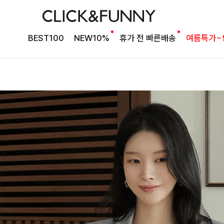
BEST100
NEW10%
휴가 전 빠른배송
여름특가~