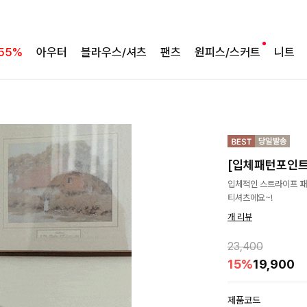
55%
아우터
블라우스/셔츠
팬츠
원피스/스커트
니트
[입체패턴포인트
입체적인 스트라이프 패
티셔츠에요~!
개 리뷰
23,400
15%
19,900
제품코드