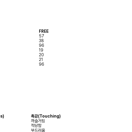
FREE
57
38
96
19
20
21
96
s)
촉감(Touching)
까슬거림
적당함
부드러움