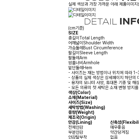
실제 색상과 가장 가까운 아래 제품이미지를
(cm기준)
SIZE
총길이
Total Length
어깨넓이
Shoulder Width
가슴둘레
Bust Circumference
팔길이
Sleeve Length
팔둘레
Arm
암홀너비
Armhole
밑단둘레
Hem
- 사이즈는 재는 방법이나 위치에 따라 1~
- 상품의 실제 색상은 상세페이지 하단의 
- 용자의 모니터 사양, 휴대폰 기종 및 해
- 모든 의류의 첫 세탁은 소재 변형 방지
색상(Color)
소재(Material)
사이즈(Size)
세탁방법(Washing)
중량(Weight)
제조국(Origin)
안감(Lining)
신축성(Flexibili
전체안감
매우좋음
부분안감
약간당겨짐
안감탈부착
없음