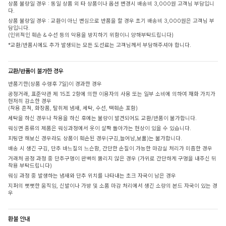
상품 불량일 경우 : 동일 상품 외 타 상품이나 옵션 변경시 배송비 3,000원 고객님 부담입니
다.
상품 불량일 경우 : 교환이 아닌 변심으로 반품을 할 경우 초기 배송비 3,000원은 고객님 부
담입니다.
(인위적인 훼손 & 수선 등의 악용을 방지하기 위함이니 양해부탁드립니다)
*교환/반품시에도 추가 발생되는 모든 도선료는 고객님께서 부담해주셔야 합니다.
교환/반품이 불가한 경우
반품기한(상품 수령후 7일)이 경과한 경우
공정거래, 표준약관 제 15조 2항에 의한 이용자의 사용 또는 일부 소비에 의하여 재화 가치가
현저히 감소한 경우
(착용 흔적, 화장품, 탈취제 냄새, 세탁, 수선, 택훼손 포함)
세탁을 하신 경우나 착용을 하신 후에는 불량이 발견되어도 교환/반품이 불가합니다.
워싱면 종류의 제품은 워싱과정에서 옷이 살짝 돌아가는 현상이 있을 수 있습니다.
피팅만 해보신 경우라도 상품이 훼손된 경우(구김,늘어남,보풀)는 불가합니다.
배송 시 생긴 구김, 단추 바느질의 느슨함, 간단한 손질이 가능한 마감실 처리가 미흡한 경우
거래처 공정 과정 중 단추구멍이 완벽히 뚫리지 않은 경우 (가위로 간단하게 구멍을 내주신 뒤
착용 부탁드립니다)
워싱 과정 중 발생하는 냄새와 단추 위치를 나타내는 초크 자국이 남은 경우
지퍼의 뻣뻣한 움직임, 신발이나 가방 및 소품 마감 처리에서 생긴 소량의 본드 자국이 있는 경
우
환불 안내