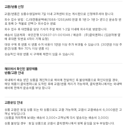
교환/반품 신청
교환/반품은 상품수령일부터 7일 이내 고객센터 또는 게시판으로 신청해주셔야 합니다.
회수 접수 방법 : CJ대한통운택배(1588-1255)ARS 연결 후 1번 ▷ 1번 ▷ 받으신 운송장 번
호 등록 ▷ 착불로 선택 ▷ 회수접수 완료
회수 접수 후 대한통운 담당 기사가 주말 제외 1-2일 이내에 회수지로 방문합니다.
배송비 입금계좌 : 국민은행 512637-01-001048 / 예금주 : (주)클릭앤퍼니 (입금자명 옆
에 휴대폰 뒷번호 4자리 기재 요청)
대량 구매 후 반품 시 반품 수거 비용이 1만원 이상 추가 부과될 수 있습니다. (30만원 이상 주
문건/상품 개수 70% 이상 반품 시)
상습적인 대량 반품 시 구매에 제한이 있을 수 있습니다.
해외에서 확인된 불량제품
반품/교환 안내
국내에서 배송 받은 상품을 개인적으로 해외에 전달하신 후 불량제품으로 확인되었을 경우,
해당 제품이 클릭앤퍼니로 도착된 후에 교환/반품 처리가 가능하며, 클릭앤퍼니에서는 국내택
배비에 한해서 운송비를 부담 합니다
교환운임 안내
상품 교환은 동일 상품 또는 타 상품으로도 교환 가능하며, 교환시 교환배송비 6,000원은 고
객님 부담입니다.
(상품을 저희쪽에 보내는 배송비 3,000+고객님께 다시 발송되는 배송비 3,000)
상품 불량일 경우 : 동일 상품으로 교환시 클릭앤퍼니에서 왕복 운임을 모두 부담합니다.