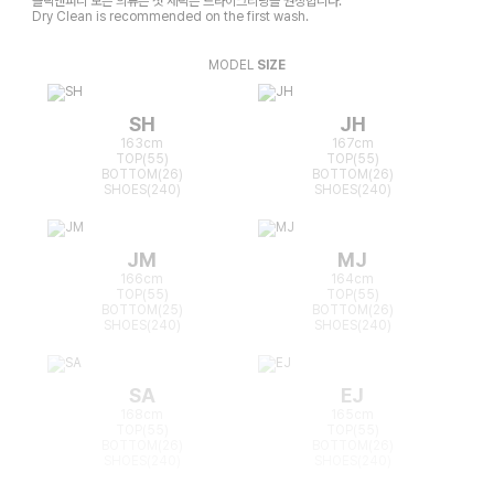
클릭앤퍼니 모든 의류는 첫 세탁은 드라이크리닝을 권장합니다.
Dry Clean is recommended on the first wash.
MODEL
SIZE
SH
JH
163cm
167cm
TOP(55)
TOP(55)
BOTTOM(26)
BOTTOM(26)
SHOES(240)
SHOES(240)
JM
MJ
166cm
164cm
TOP(55)
TOP(55)
BOTTOM(25)
BOTTOM(26)
SHOES(240)
SHOES(240)
SA
EJ
168cm
165cm
TOP(55)
TOP(55)
BOTTOM(26)
BOTTOM(26)
SHOES(240)
SHOES(240)