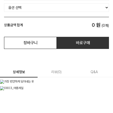
0
원
상품금액 합계
(
0
개)
장바구니
바로구매
상세정보
리뷰
(
0
)
Q&A