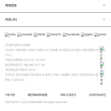
계좌번호
커뮤니티
(주)클릭앤퍼니/김예중
02880 서울특별시 성북구 성북로 49 (성북동, 운석빌딩) 운석빌딩 5층(반품주소가 아닙
니다.)
사업자 등록번호 209-81-43420
통신판매업신고 서울성북-0073호
개인정보관리책임자 박수미
고객님은 안전거래를 위해 현금으로 결제 시 저희 소핑몰에 가입한 구매안전서비스를 이용
하실 수 있습니다.
이용약관
개인정보처리방침
제휴/도매문의
사업자정보확인
COPYRIGHT (c)CLICKNFUNNY. All rights reserved.