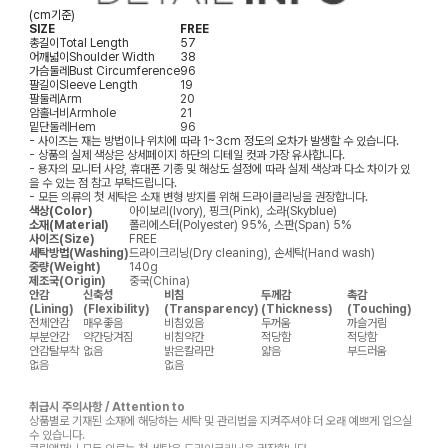
(cm기준)
SIZE
FREE
총길이
Total Length
57
어깨넓이
Shoulder Width
38
가슴둘레
Bust Circumference
96
팔길이
Sleeve Length
19
팔둘레
Arm
20
암홀너비
Armhole
21
밑단둘레
Hem
96
- 사이즈는 재는 방법이나 위치에 따라 1~3cm 정도의 오차가 발생할 수 있습니다.
- 상품의 실제 색상은 상세페이지 하단의 디테일 컷과 가장 유사합니다.
- 용자의 모니터 사양, 휴대폰 기종 및 해상도 설정에 따라 실제 색상과 다소 차이가 있
을 수 있는 점 참고 부탁드립니다.
- 모든 의류의 첫 세탁은 소재 변형 방지를 위해 드라이클리닝을 권장합니다.
색상(Color)
아이보리(Ivory), 핑크(Pink), 소라(Skyblue)
소재(Material)
폴리에스터(Polyester) 95%, 스판(Span) 5%
사이즈(Size)
FREE
세탁방법(Washing)
드라이크리닝(Dry cleaning), 손세탁(Hand wash)
중량(Weight)
140g
제조국(Origin)
중국(China)
안감
신축성
비침
두께감
촉감
(Lining)
(Flexibility)
(Transparency)
(Thickness)
(Touching)
전체안감
매우좋음
비침있음
두꺼움
까슬거림
부분안감
약간당겨짐
비침약간
적당함
적당함
안감탈부착
없음
밝은칼라만
얇음
부드러움
없음
없음
취급시 주의사항 / Attention to
상품별로 기재된 소재에 해당하는 세탁 및 관리법을 지켜주셔야 더 오래 예쁘게 입으실
수 있습니다.