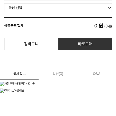
0
원
상품금액 합계
(
0
개)
장바구니
바로구매
상세정보
리뷰
(
0
)
Q&A