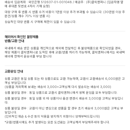
배송비 입금계좌 : 국민은행 512637-01-001048 / 예금주 : (주)클릭앤퍼니 (입금자명 옆
에 휴대폰 뒷번호 4자리 기재 요청)
대량 구매 후 반품 시 반품 수거 비용이 1만원 이상 추가 부과될 수 있습니다. (30만원 이상 주
문건/상품 개수 70% 이상 반품 시)
상습적인 대량 반품 시 구매에 제한이 있을 수 있습니다.
해외에서 확인된 불량제품
반품/교환 안내
국내에서 배송 받은 상품을 개인적으로 해외에 전달하신 후 불량제품으로 확인되었을 경우,
해당 제품이 클릭앤퍼니로 도착된 후에 교환/반품 처리가 가능하며, 클릭앤퍼니에서는 국내택
배비에 한해서 운송비를 부담 합니다
교환운임 안내
상품 교환은 동일 상품 또는 타 상품으로도 교환 가능하며, 교환시 교환배송비 6,000원은 고
객님 부담입니다.
(상품을 저희쪽에 보내는 배송비 3,000+고객님께 다시 발송되는 배송비 3,000)
상품 불량일 경우 : 동일 상품으로 교환시 클릭앤퍼니에서 왕복 운임을 모두 부담합니다.
상품 불량일 경우 : 동일 상품 외 타 상품이나 옵션 변경시 배송비 3,000원 고객님 부담입니
다.
상품 불량일 경우 : 교환이 아닌 변심으로 반품을 할 경우 초기 배송비 3,000원은 고객님 부
담입니다.
(인위적인 훼손 & 수선 등의 악용을 방지하기 위함이니 양해부탁드립니다)
*교환/반품시에도 추가 발생되는 모든 도선료는 고객님께서 부담해주셔야 합니다.