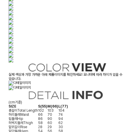
실제 색상과 가장 가까운 아래 제품이미지를 확인하세요! 모니터에 따라 차이가 있을 수
있습니다.
(cm기준)
SIZE
S(55)
M(66)
L(77)
총길이
Total Length
102
103
104
허리둘레
Waist
66
70
74
힙둘레
Hip
86
90
94
허벅지둘레
Thigh
58
60
62
밑위길이
Rise
28
29
30
밑단둘레
Hem
54
56
58