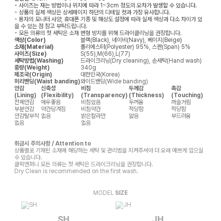
- 사이즈는 재는 방법이나 위치에 따라 1~3cm 정도의 오차가 발생할 수 있습니다.
- 상품의 실제 색상은 상세페이지 하단의 디테일 컷과 가장 유사합니다.
- 용자의 모니터 사양, 휴대폰 기종 및 해상도 설정에 따라 실제 색상과 다소 차이가 있
을 수 있는 점 참고 부탁드립니다.
- 모든 의류의 첫 세탁은 소재 변형 방지를 위해 드라이클리닝을 권장합니다.
색상(Color)
블랙(Black), 네이비(Navy), 베이지(Beige)
소재(Material)
폴리에스터(Polyester) 95%, 스판(Span) 5%
사이즈(Size)
S(55),M(66),L(77)
세탁방법(Washing)
드라이크리닝(Dry cleaning), 손세탁(Hand wash)
중량(Weight)
340g
제조국(Origin)
대한민국(Korea)
허리밴딩(Waist banding)
와이드밴딩(Wide banding)
안감
신축성
비침
두께감
촉감
(Lining)
(Flexibility)
(Transparency)
(Thickness)
(Touching)
전체안감
매우좋음
비침있음
두꺼움
까슬거림
부분안감
약간당겨짐
비침약간
적당함
적당함
안감탈부착
없음
밝은칼라만
얇음
부드러움
없음
없음
취급시 주의사항 / Attention to
상품별로 기재된 소재에 해당하는 세탁 및 관리법을 지켜주셔야 더 오래 예쁘게 입으실
수 있습니다.
클릭앤퍼니 모든 의류는 첫 세탁은 드라이크리닝을 권장합니다.
Dry Clean is recommended on the first wash.
MODEL
SIZE
SH
JH