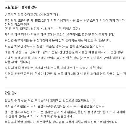
교환/반품이 불가한 경우
반품기한(상품 수령후 7일)이 경과한 경우
공정거래, 표준약관 제 15조 2항에 의한 이용자의 사용 또는 일부 소비에 의하여 재화 가치가
현저히 감소한 경우
(착용 흔적, 화장품, 탈취제 냄새, 세탁, 수선, 택훼손 포함)
세탁을 하신 경우나 착용을 하신 후에는 불량이 발견되어도 교환/반품이 불가합니다.
워싱면 종류의 제품은 워싱과정에서 옷이 살짝 돌아가는 현상이 있을 수 있습니다.
피팅만 해보신 경우라도 상품이 훼손된 경우(구김,늘어남,보풀)는 불가합니다.
배송 시 생긴 구김, 단추 바느질의 느슨함, 간단한 손질이 가능한 마감실 처리가 미흡한 경우
거래처 공정 과정 중 단추구멍이 완벽히 뚫리지 않은 경우 (가위로 간단하게 구멍을 내주신 뒤
착용 부탁드립니다)
워싱 과정 중 발생하는 냄새와 단추 위치를 나타내는 초크 자국이 남은 경우
지퍼의 뻣뻣한 움직임, 신발이나 가방 및 소품 마감 처리에서 생긴 소량의 본드 자국이 있는 경
우
환불 안내
환불시 수거 상품 확인 후 3일이내 결제하신 방법으로 환불해드립니다
예치금으로 환불 시 다시 원결제(무통장,핸드폰,카드)로의 환불은 불가합니다.
핸드폰 결제후 부분 취소 또는 결제한 달이 지나 환불시, 통신사 정책상 핸드폰 취소가 되지않
아 반품시 결제금액의 3.75%가 차감 후 환불됩니다.
적립금과 복합 결제하여 주문하였을 경우 환불 요청시 적립금이 우선적으로 환원됩니다.