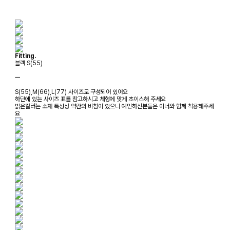
Fitting.
블랙 S(55)
ㅡ
S(55),M(66),L(77) 사이즈로 구성되어 있어요
하단에 있는 사이즈 표를 참고하시고 체형에 맞게 초이스해 주세요
밝은컬러는 소재 특성상 약간의 비침이 있으니 예민하신분들은 이너와 함께 착용해주세
요