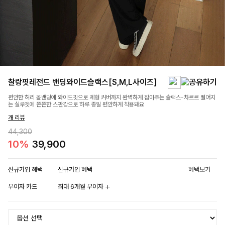
찰랑핏레전드 밴딩와이드슬랙스[S,M,L사이즈]
편안한 허리 올밴딩에 와이드핏으로 체형 커버까지 완벽하게 잡아주는 슬랙스-차르르 떨어지
는 실루엣에 쫀쫀한 스판감으로 하루 종일 편안하게 착용돼요
개 리뷰
44,300
10%
39,900
신규가입 혜택
신규가입 혜택
혜택보기
무이자 카드
최대 6개월 무이자