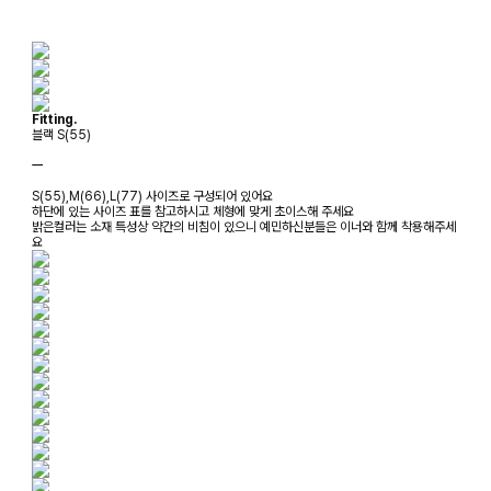
Fitting.
블랙 S(55)
ㅡ
S(55),M(66),L(77) 사이즈로 구성되어 있어요
하단에 있는 사이즈 표를 참고하시고 체형에 맞게 초이스해 주세요
밝은컬러는 소재 특성상 약간의 비침이 있으니 예민하신분들은 이너와 함께 착용해주세
요