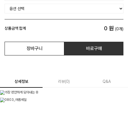
0
원
상품금액 합계
(
0
개)
장바구니
바로구매
상세정보
리뷰
(
0
)
Q&A