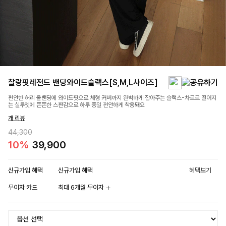
찰랑핏레전드 밴딩와이드슬랙스[S,M,L사이즈]
편안한 허리 올밴딩에 와이드핏으로 체형 커버까지 완벽하게 잡아주는 슬랙스-차르르 떨어지
는 실루엣에 쫀쫀한 스판감으로 하루 종일 편안하게 착용돼요
개 리뷰
44,300
10%
39,900
신규가입 혜택
신규가입 혜택
혜택보기
무이자 카드
최대 6개월 무이자