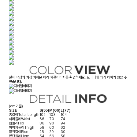
실제 색상과 가장 가까운 아래 제품이미지를 확인하세요! 모니터에 따라 차이가 있을 수
있습니다.
(cm기준)
SIZE
S(55)
M(66)
L(77)
총길이
Total Length
102
103
104
허리둘레
Waist
66
70
74
힙둘레
Hip
86
90
94
허벅지둘레
Thigh
58
60
62
밑위길이
Rise
28
29
30
밑단둘레
Hem
54
56
58