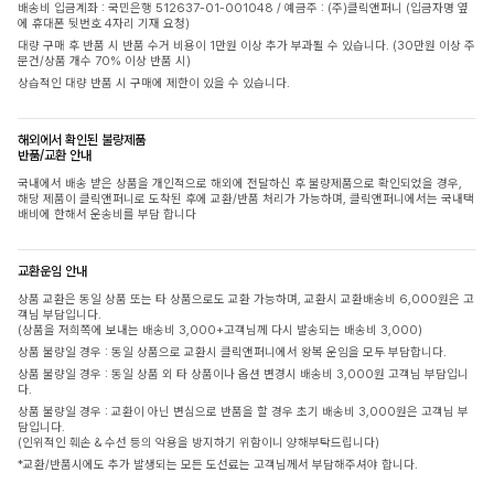
배송비 입금계좌 : 국민은행 512637-01-001048 / 예금주 : (주)클릭앤퍼니 (입금자명 옆
에 휴대폰 뒷번호 4자리 기재 요청)
대량 구매 후 반품 시 반품 수거 비용이 1만원 이상 추가 부과될 수 있습니다. (30만원 이상 주
문건/상품 개수 70% 이상 반품 시)
상습적인 대량 반품 시 구매에 제한이 있을 수 있습니다.
해외에서 확인된 불량제품
반품/교환 안내
국내에서 배송 받은 상품을 개인적으로 해외에 전달하신 후 불량제품으로 확인되었을 경우,
해당 제품이 클릭앤퍼니로 도착된 후에 교환/반품 처리가 가능하며, 클릭앤퍼니에서는 국내택
배비에 한해서 운송비를 부담 합니다
교환운임 안내
상품 교환은 동일 상품 또는 타 상품으로도 교환 가능하며, 교환시 교환배송비 6,000원은 고
객님 부담입니다.
(상품을 저희쪽에 보내는 배송비 3,000+고객님께 다시 발송되는 배송비 3,000)
상품 불량일 경우 : 동일 상품으로 교환시 클릭앤퍼니에서 왕복 운임을 모두 부담합니다.
상품 불량일 경우 : 동일 상품 외 타 상품이나 옵션 변경시 배송비 3,000원 고객님 부담입니
다.
상품 불량일 경우 : 교환이 아닌 변심으로 반품을 할 경우 초기 배송비 3,000원은 고객님 부
담입니다.
(인위적인 훼손 & 수선 등의 악용을 방지하기 위함이니 양해부탁드립니다)
*교환/반품시에도 추가 발생되는 모든 도선료는 고객님께서 부담해주셔야 합니다.