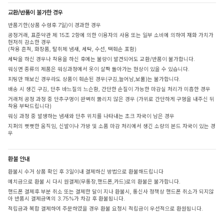
교환/반품이 불가한 경우
반품기한(상품 수령후 7일)이 경과한 경우
공정거래, 표준약관 제 15조 2항에 의한 이용자의 사용 또는 일부 소비에 의하여 재화 가치가
현저히 감소한 경우
(착용 흔적, 화장품, 탈취제 냄새, 세탁, 수선, 택훼손 포함)
세탁을 하신 경우나 착용을 하신 후에는 불량이 발견되어도 교환/반품이 불가합니다.
워싱면 종류의 제품은 워싱과정에서 옷이 살짝 돌아가는 현상이 있을 수 있습니다.
피팅만 해보신 경우라도 상품이 훼손된 경우(구김,늘어남,보풀)는 불가합니다.
배송 시 생긴 구김, 단추 바느질의 느슨함, 간단한 손질이 가능한 마감실 처리가 미흡한 경우
거래처 공정 과정 중 단추구멍이 완벽히 뚫리지 않은 경우 (가위로 간단하게 구멍을 내주신 뒤
착용 부탁드립니다)
워싱 과정 중 발생하는 냄새와 단추 위치를 나타내는 초크 자국이 남은 경우
지퍼의 뻣뻣한 움직임, 신발이나 가방 및 소품 마감 처리에서 생긴 소량의 본드 자국이 있는 경
우
환불 안내
환불시 수거 상품 확인 후 3일이내 결제하신 방법으로 환불해드립니다
예치금으로 환불 시 다시 원결제(무통장,핸드폰,카드)로의 환불은 불가합니다.
핸드폰 결제후 부분 취소 또는 결제한 달이 지나 환불시, 통신사 정책상 핸드폰 취소가 되지않
아 반품시 결제금액의 3.75%가 차감 후 환불됩니다.
적립금과 복합 결제하여 주문하였을 경우 환불 요청시 적립금이 우선적으로 환원됩니다.