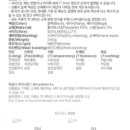
- 사이즈는 재는 방법이나 위치에 따라 1~3cm 정도의 오차가 발생할 수 있습니다.
- 상품의 실제 색상은 상세페이지 하단의 디테일 컷과 가장 유사합니다.
- 용자의 모니터 사양, 휴대폰 기종 및 해상도 설정에 따라 실제 색상과 다소 차이가 있
을 수 있는 점 참고 부탁드립니다.
- 모든 의류의 첫 세탁은 소재 변형 방지를 위해 드라이클리닝을 권장합니다.
색상(Color)
블랙(Black), 네이비(Navy), 베이지(Beige)
소재(Material)
폴리에스터(Polyester) 95%, 스판(Span) 5%
사이즈(Size)
S(55),M(66),L(77)
세탁방법(Washing)
드라이크리닝(Dry cleaning), 손세탁(Hand wash)
중량(Weight)
340g
제조국(Origin)
대한민국(Korea)
허리밴딩(Waist banding)
와이드밴딩(Wide banding)
안감
신축성
비침
두께감
촉감
(Lining)
(Flexibility)
(Transparency)
(Thickness)
(Touching)
전체안감
매우좋음
비침있음
두꺼움
까슬거림
부분안감
약간당겨짐
비침약간
적당함
적당함
안감탈부착
없음
밝은칼라만
얇음
부드러움
없음
없음
취급시 주의사항 / Attention to
상품별로 기재된 소재에 해당하는 세탁 및 관리법을 지켜주셔야 더 오래 예쁘게 입으실
수 있습니다.
클릭앤퍼니 모든 의류는 첫 세탁은 드라이크리닝을 권장합니다.
Dry Clean is recommended on the first wash.
MODEL
SIZE
SH
JH