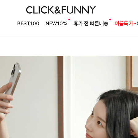
BEST100
NEW10%
휴가 전 빠른배송
여름특가~