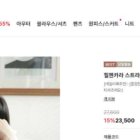
55%
아우터
블라우스/셔츠
팬츠
원피스/스커트
니트
힐첸카라 스트
[데일리룩추천✨]깔끔한
티셔츠에요:)
개 리뷰
27,600
15%
23,500
제품코드