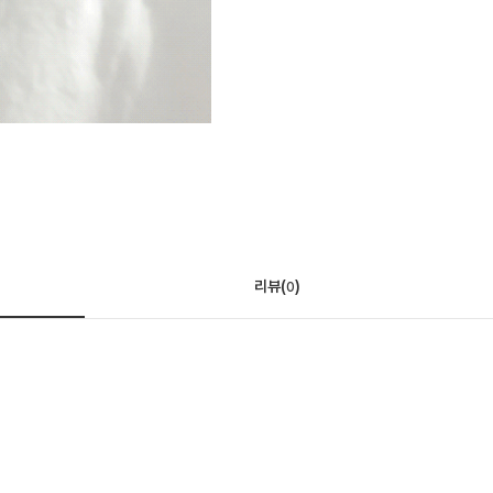
리뷰(
)
0