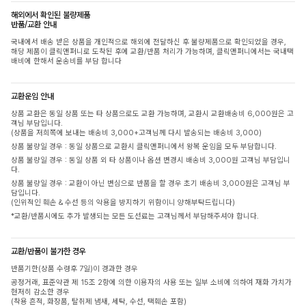
해외에서 확인된 불량제품
반품/교환 안내
국내에서 배송 받은 상품을 개인적으로 해외에 전달하신 후 불량제품으로 확인되었을 경우,
해당 제품이 클릭앤퍼니로 도착된 후에 교환/반품 처리가 가능하며, 클릭앤퍼니에서는 국내택
배비에 한해서 운송비를 부담 합니다
교환운임 안내
상품 교환은 동일 상품 또는 타 상품으로도 교환 가능하며, 교환시 교환배송비 6,000원은 고
객님 부담입니다.
(상품을 저희쪽에 보내는 배송비 3,000+고객님께 다시 발송되는 배송비 3,000)
상품 불량일 경우 : 동일 상품으로 교환시 클릭앤퍼니에서 왕복 운임을 모두 부담합니다.
상품 불량일 경우 : 동일 상품 외 타 상품이나 옵션 변경시 배송비 3,000원 고객님 부담입니
다.
상품 불량일 경우 : 교환이 아닌 변심으로 반품을 할 경우 초기 배송비 3,000원은 고객님 부
담입니다.
(인위적인 훼손 & 수선 등의 악용을 방지하기 위함이니 양해부탁드립니다)
*교환/반품시에도 추가 발생되는 모든 도선료는 고객님께서 부담해주셔야 합니다.
교환/반품이 불가한 경우
반품기한(상품 수령후 7일)이 경과한 경우
공정거래, 표준약관 제 15조 2항에 의한 이용자의 사용 또는 일부 소비에 의하여 재화 가치가
현저히 감소한 경우
(착용 흔적, 화장품, 탈취제 냄새, 세탁, 수선, 택훼손 포함)