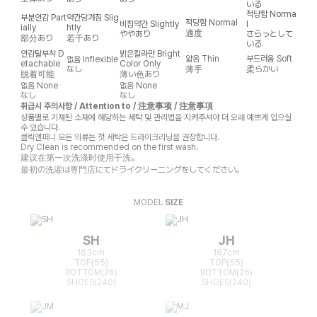
いる
적당함
Norma
부분안감
Part
약간당겨짐
Slig
적당함
Normal
비침약간
Slightly
l
ially
htly
適度
ややあり
さらっとして
部分あり
若干あり
いる
안감탈부착
D
밝은칼라만
Bright
얇음
Thin
부드러움
Soft
없음
Inflexible
etachable
Color Only
なし
薄手
柔らかい
脱着可能
薄い色あり
없음
None
없음
None
なし
なし
취급시 주의사항 / Attention to / 注意事项 / 注意事項
상품별로 기재된 소재에 해당하는 세탁 및 관리법을 지켜주셔야 더 오래 예쁘게 입으실
수 있습니다.
클릭앤퍼니 모든 의류는 첫 세탁은 드라이크리닝을 권장합니다.
Dry Clean is recommended on the first wash.
建议在第一次洗涤时使用干洗。
最初の洗濯は専門店にてドライクリーニングをしてください。
MODEL
SIZE
SH
JH
163cm
167cm
TOP(55)
TOP(55)
BOTTOM(26)
BOTTOM(26)
SHOES(240)
SHOES(240)