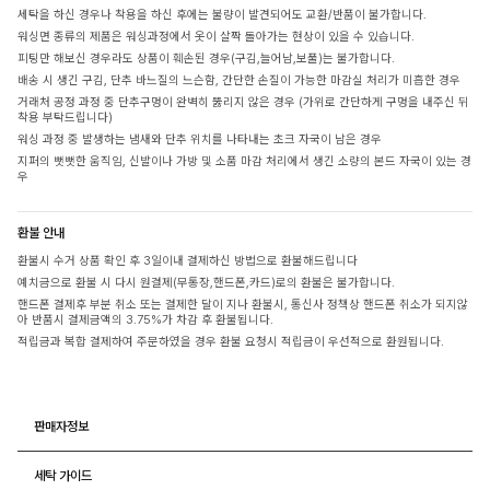
세탁을 하신 경우나 착용을 하신 후에는 불량이 발견되어도 교환/반품이 불가합니다.
워싱면 종류의 제품은 워싱과정에서 옷이 살짝 돌아가는 현상이 있을 수 있습니다.
피팅만 해보신 경우라도 상품이 훼손된 경우(구김,늘어남,보풀)는 불가합니다.
배송 시 생긴 구김, 단추 바느질의 느슨함, 간단한 손질이 가능한 마감실 처리가 미흡한 경우
거래처 공정 과정 중 단추구멍이 완벽히 뚫리지 않은 경우 (가위로 간단하게 구멍을 내주신 뒤
착용 부탁드립니다)
워싱 과정 중 발생하는 냄새와 단추 위치를 나타내는 초크 자국이 남은 경우
지퍼의 뻣뻣한 움직임, 신발이나 가방 및 소품 마감 처리에서 생긴 소량의 본드 자국이 있는 경
우
환불 안내
환불시 수거 상품 확인 후 3일이내 결제하신 방법으로 환불해드립니다
예치금으로 환불 시 다시 원결제(무통장,핸드폰,카드)로의 환불은 불가합니다.
핸드폰 결제후 부분 취소 또는 결제한 달이 지나 환불시, 통신사 정책상 핸드폰 취소가 되지않
아 반품시 결제금액의 3.75%가 차감 후 환불됩니다.
적립금과 복합 결제하여 주문하였을 경우 환불 요청시 적립금이 우선적으로 환원됩니다.
판매자정보
세탁 가이드