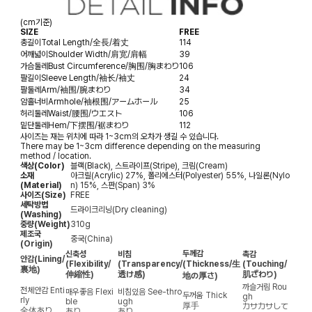
(cm기준)
SIZE
FREE
총길이
Total Length/全長/着丈
114
어깨넓이
Shoulder Width/肩宽/肩幅
39
가슴둘레
Bust Circumference/胸围/胸まわり
106
팔길이
Sleeve Length/袖长/袖丈
24
팔둘레
Arm/袖围/腕まわり
34
암홀너비
Armhole/袖根围/アームホール
25
허리둘레
Waist/腰围/ウエスト
106
밑단둘레
Hem/下摆围/裾まわり
112
사이즈는 재는 위치에 따라 1~3cm의 오차가 생길 수 있습니다.
There may be 1~3cm difference depending on the measuring
method / location.
색상(Color)
블랙(Black), 스트라이프(Stripe), 크림(Cream)
소재
아크릴(Acrylic) 27%, 폴리에스터(Polyester) 55%, 나일론(Nylo
(Material)
n) 15%, 스판(Span) 3%
사이즈(Size)
FREE
세탁방법
드라이크리닝(Dry cleaning)
(Washing)
중량(Weight)
310g
제조국
중국(China)
(Origin)
두께감
신축성
비침
촉감
안감
(Lining/
(Flexibility/
(Transparency/
(Thickness/生
(Touching/
裏地)
伸縮性)
透け感)
肌ざわり)
地の厚さ)
까슬거림
Rou
전체안감
Enti
매우좋음
Flexi
비침있음
See-thro
두꺼움
Thick
gh
rly
ble
ugh
厚手
カサカサして
全体あり
あり
あり