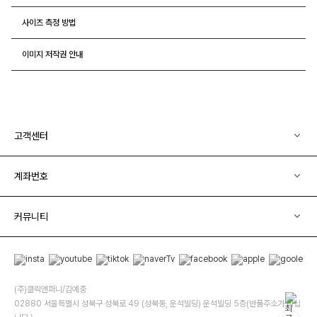
사이즈 측정 방법
이미지 저작권 안내
고객센터
계좌번호
커뮤니티
(주)클릭앤퍼니/김예중
02880 서울특별시 성북구 성북로 49 (성북동, 운석빌딩) 운석빌딩 5층(반품주소가 아닙