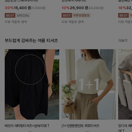
앤즌린넨 스퀘어나시니트
킹밋배색 카라니트
캘핀패턴 
30%
15,400
원
10%
29,900
원
18%
32
21,900원
33,200원
리뷰 카운트 영역
리뷰 카운트 영역
리뷰 카운
부드럽게 감싸주는 여름 티셔츠
더보기
테킷미 레터링티셔츠+반바지SET
(1+1)앤튼펜던트 퍼프티셔츠
밍디아 
SET