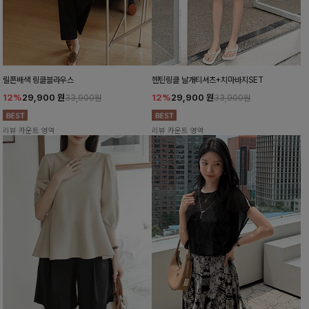
릴픈배색 링클블라우스
헨틴링클 날개티셔츠+치마바지SET
12%
29,900
원
12%
29,900
원
33,900원
33,900원
리뷰 카운트 영역
리뷰 카운트 영역