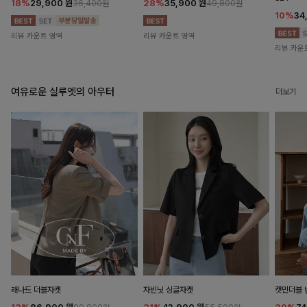
18%
29,900
원
28%
35,900
원
36,400원
49,800원
10%
34
리뷰 카운트 영역
리뷰 카운트 영역
리뷰 카운
여유로운 실루엣의 아우터
더보기
래나드 더블자켓
자빈닛 싱글자켓
캣민더블 