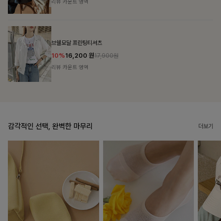
리뷰 카운트 영역
캣시어서커 버튼카라원피스+벨트SET
16%
79,900
원
95,100원
리뷰 카운트 영역
감각적인 선택, 완벽한 마무리
더보기