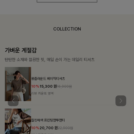
COLLECTION
가장 쉬운 코디
특별한 날부터 일상까지 함께하는 룩
쥬빌스트링 포켓원피스
17%
48,900
원
58,900원
리뷰 카운트 영역
블룬티 나시원피스+셔츠SET
15%
31,900
원
37,500원