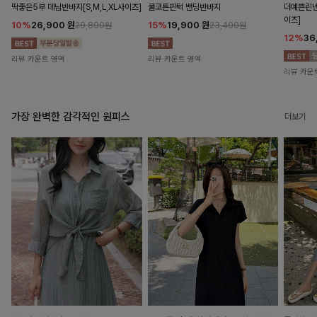
딱좋은5부 데님반바지[S,M,L,XL사이즈]
쿨코튼핀턱 밴딩반바지
더예쁜린넨
이즈]
10%
26,900
원
15%
19,900
원
29,800원
23,400원
12%
36
리뷰 카운트 영역
리뷰 카운트 영역
리뷰 카운
가장 완벽한 감각적인 원피스
더보기