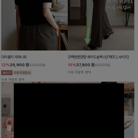
더리골지 카라니트
강력한편안함 와이드슬랙스[FREE,L사이즈]
12%
29,900
원
10%
37,800
원
33,900원
41,900원
리뷰 카운트 영역
리뷰 카운트 영역