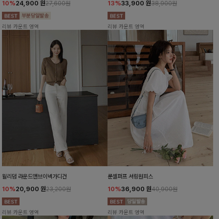
10%
24,900
원
13%
33,900
원
27,600원
38,900원
리뷰 카운트 영역
리뷰 카운트 영역
윌리덤 라운드앤브이넥가디건
룬셀퍼프 셔링원피스
10%
20,900
원
10%
36,900
원
23,200원
40,900원
리뷰 카운트 영역
리뷰 카운트 영역