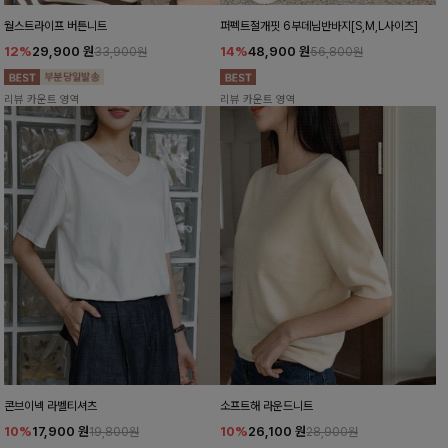
월스트라이프 버튼니트
퍼펙트절개핏 6부데님반바지[S,M,L사이즈]
12%
29,900
원
14%
48,900
원
33,900원
56,800원
리뷰 카운트 영역
리뷰 카운트 영역
콘브이넥 라벨티셔츠
소프트해 라운드니트
10%
17,900
원
10%
26,100
원
19,800원
28,900원