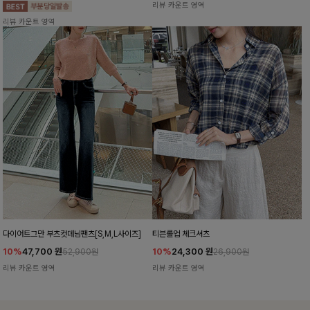
리뷰 카운트 영역
리뷰 카운트 영역
다이어트그만 부츠컷데님팬츠[S,M,L사이즈]
티븐롤업 체크셔츠
10%
47,700
원
10%
24,300
원
52,900원
26,900원
리뷰 카운트 영역
리뷰 카운트 영역