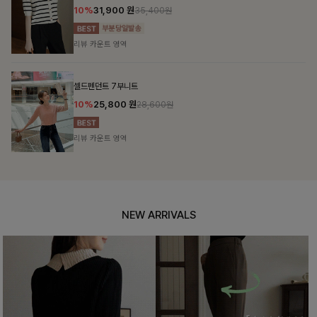
10%
31,900
원
35,400원
리뷰 카운트 영역
셀드펜던트 7부니트
10%
25,800
원
28,600원
리뷰 카운트 영역
NEW ARRIVALS