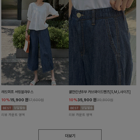
레킷퍼프 셔링블라우스
쿨한린넨8부 커브와이드팬츠[S,M,L사이즈]
10%
15,900
원
10%
35,900
원
17,600원
39,800원
리뷰 카운트 영역
리뷰 카운트 영역
더보기