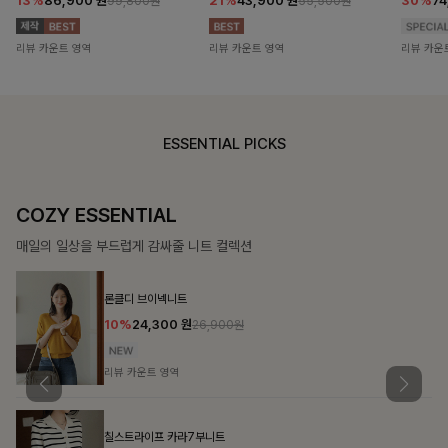
13%
86,900
원
21%
43,900
원
30%
7
99,800원
55,500원
리뷰 카운트 영역
리뷰 카운트 영역
리뷰 카운
ESSENTIAL PICKS
COZY ESSENTIAL
매일의 일상을 부드럽게 감싸줄 니트 컬렉션
론클디 브이넥니트
10%
24,300
원
26,900원
리뷰 카운트 영역
칠스트라이프 카라7부니트