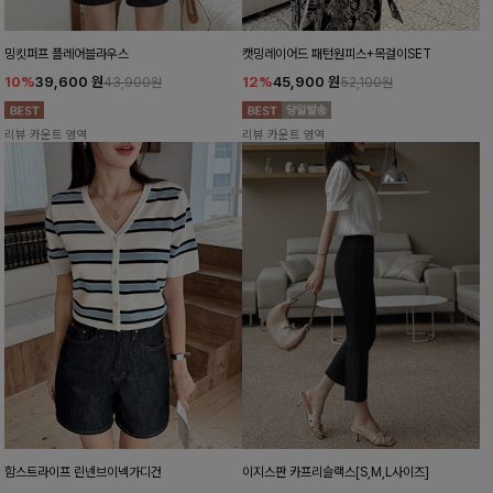
밍킷퍼프 플레어블라우스
캣밍레이어드 패턴원피스+목걸이SET
10%
39,600
원
12%
45,900
원
43,900원
52,100원
리뷰 카운트 영역
리뷰 카운트 영역
함스트라이프 린넨브이넥가디건
이지스판 카프리슬랙스[S,M,L사이즈]