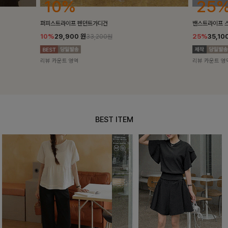
25%
10%
밴스트라이프 스트링원피스
[5천장돌파/C
25%
35,100
원
10%
34,90
46,800원
리뷰 카운트 영역
리뷰 카운트 영
BEST ITEM