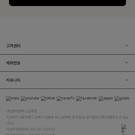
고객센터
계좌번호
커뮤니티
(주)클릭앤퍼니/김예중
02880 서울특별시 성북구 성북로 49 (성북동, 운석빌딩) 운석빌딩 5층(반품주소가 아닙
니다.)
사업자 등록번호 209-81-43420