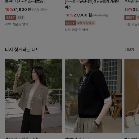
블룬티 나시원피스+셔츠SET
[주문폭주/군살삭제]젤링클프리 카라원
롬셔링배
피스
15%
31,900
원
15%
32
37,500원
18%
27,900
원
34,000원
리뷰 카운트 영역
리뷰 카운
리뷰 카운트 영역
다시 찾게되는 니트
더보기