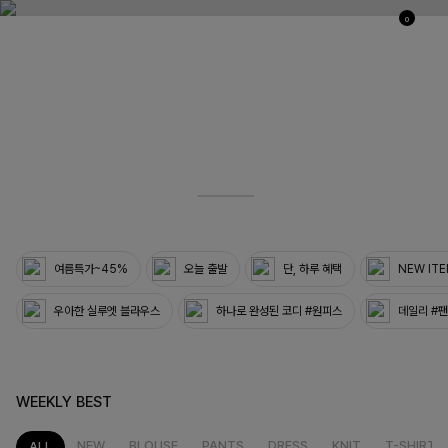
0
03
33
여름특가~45%
오늘 출발
단, 하루 혜택
NEW IT
우아한 실루엣 블라우스
하나로 완성된 코디 #원피스
데일리 #
WEEKLY BEST
NEW
BLOUSE
PANTS
DRESS
KNIT
T-SHIRT
ALL