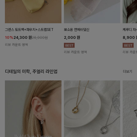
뽀소옹 면메쉬덧신
그렌스 토트백+파우치+스트랩SET
케루디 자
2,000
원
10%
24,300
원
8,900
26,900원
리뷰 카운트 영역
리뷰 카운트 영역
리뷰 카운
디테일의 미학, 주얼리 라인업
더보기