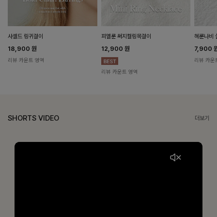
헤룬나비 
사셀드 링귀걸이
피엘룬 써지컬링목걸이
7,900
18,900
원
12,900
원
리뷰 카운
리뷰 카운트 영역
리뷰 카운트 영역
SHORTS VIDEO
더보기