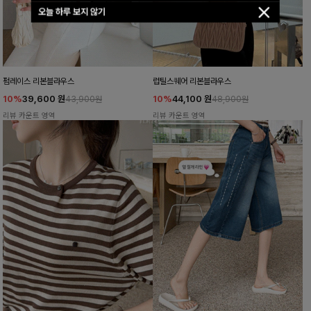
오늘 하루 보지 않기
펌레이스 리본블라우스
럽틸스퀘어 리본블라우스
10%
39,600
원
10%
44,100
원
43,900원
48,900원
리뷰 카운트 영역
리뷰 카운트 영역