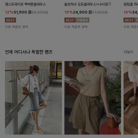
댕스트라이프 백버튼블라우스
율븐자수 도트블라우스+나시SET
덤링클 카
12%
51,900
원
10%
24,900
원
10%
34
58,900원
27,600원
리뷰 카운트 영역
리뷰 카운트 영역
리뷰 카운
언제 어디서나 특별한 팬츠
더보기