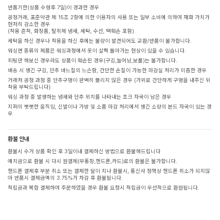
반품기한(상품 수령후 7일)이 경과한 경우
공정거래, 표준약관 제 15조 2항에 의한 이용자의 사용 또는 일부 소비에 의하여 재화 가치가
현저히 감소한 경우
(착용 흔적, 화장품, 탈취제 냄새, 세탁, 수선, 택훼손 포함)
세탁을 하신 경우나 착용을 하신 후에는 불량이 발견되어도 교환/반품이 불가합니다.
워싱면 종류의 제품은 워싱과정에서 옷이 살짝 돌아가는 현상이 있을 수 있습니다.
피팅만 해보신 경우라도 상품이 훼손된 경우(구김,늘어남,보풀)는 불가합니다.
배송 시 생긴 구김, 단추 바느질의 느슨함, 간단한 손질이 가능한 마감실 처리가 미흡한 경우
거래처 공정 과정 중 단추구멍이 완벽히 뚫리지 않은 경우 (가위로 간단하게 구멍을 내주신 뒤
착용 부탁드립니다)
워싱 과정 중 발생하는 냄새와 단추 위치를 나타내는 초크 자국이 남은 경우
지퍼의 뻣뻣한 움직임, 신발이나 가방 및 소품 마감 처리에서 생긴 소량의 본드 자국이 있는 경
우
환불 안내
환불시 수거 상품 확인 후 3일이내 결제하신 방법으로 환불해드립니다
예치금으로 환불 시 다시 원결제(무통장,핸드폰,카드)로의 환불은 불가합니다.
핸드폰 결제후 부분 취소 또는 결제한 달이 지나 환불시, 통신사 정책상 핸드폰 취소가 되지않
아 반품시 결제금액의 3.75%가 차감 후 환불됩니다.
적립금과 복합 결제하여 주문하였을 경우 환불 요청시 적립금이 우선적으로 환원됩니다.