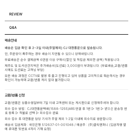
REVIEW
Q&A
배송안내
배송은 입금 확인 후 2~3일 이내(주말제외) CJ 대한통운으로 발송됩니다.
단, 주문량이 폭주하는 경우 배송이 지연될 수 있으니 양해바랍니다.
무료배송은 순수 결제금액 6만원 이상 구매시(할인 및 적립금 제외한 금액) 적용됩니다.
제주도 및 도서산간지역은 추가배송비(도선료) 3,000원이 부과됩니다. (무료배송,교환/반품
시에도 도선료는 고객님 부담)
모든 배송 과정은 CCTV로 촬영 후 출고 진행되고 있어 상품을 고의적으로 훼손하시는 경우
확인이 가능하며 교환/반품 처리 절대 불가합니다.
교환/반품 신청
교환/반품은 상품수령일부터 7일 이내 고객센터 또는 게시판으로 신청해주셔야 합니다.
회수 접수 방법 : CJ대한통운택배(1588-1255)ARS 연결 후 1번 ▷ 1번 ▷ 받으신 운송장 번
호 등록 ▷ 착불로 선택 ▷ 회수접수 완료
회수 접수 후 대한통운 담당 기사가 주말 제외 1-2일 이내에 회수지로 방문합니다.
배송비 입금계좌 : 국민은행 512637-01-001048 / 예금주 : (주)클릭앤퍼니 (입금자명 옆
에 휴대폰 뒷번호 4자리 기재 요청)