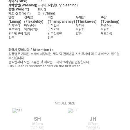
사이즈(Size)
FREE
세탁방법(Washing)
드라이크리닝(Dry cleaning)
중량(Weight)
160g
제조국(Origin)
중국(China)
안감
신축성
비침
두께감
촉감
(Lining)
(Flexibility)
(Transparency)
(Thickness)
(Touching)
전체안감
매우좋음
비침있음
두꺼움
까슬거림
부분안감
약간당겨짐
비침약간
적당함
적당함
안감탈부착
없음
밝은칼라만
얇음
부드러움
없음
없음
취급시 주의사항 / Attention to
상품별로 기재된 소재에 해당하는 세탁 및 관리법을 지켜주셔야 더 오래 예쁘게 입으실
수 있습니다.
클릭앤퍼니 모든 의류는 첫 세탁은 드라이크리닝을 권장합니다.
Dry Clean is recommended on the first wash.
MODEL
SIZE
SH
JH
163cm
167cm
TOP(55)
TOP(55)