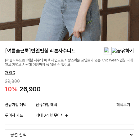
[여름출근룩]빈델펀칭 리본자수니트
[러블리무드🎀]리본 자수와 배색 라인으로 사랑스러운 포인트가 있는 Knit Wear-펀칭 디테
일로 가볍고 시원해 여름까지 쭉 입을 수 있어요
개 리뷰
29,800
10%
26,900
신규가입 혜택
신규가입 혜택
혜택보기
무이자 카드
최대 6개월 무이자