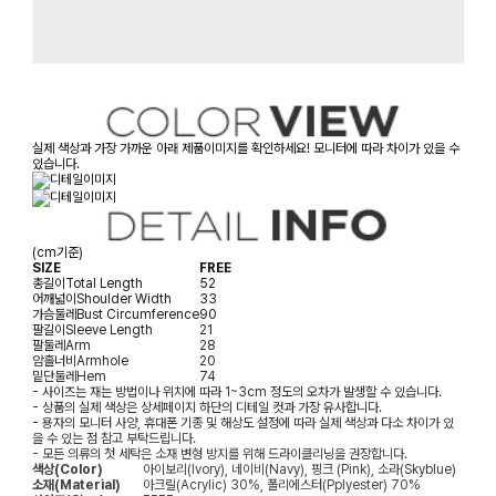
실제 색상과 가장 가까운 아래 제품이미지를 확인하세요! 모니터에 따라 차이가 있을 수
있습니다.
(cm기준)
SIZE
FREE
총길이
Total Length
52
어깨넓이
Shoulder Width
33
가슴둘레
Bust Circumference
90
팔길이
Sleeve Length
21
팔둘레
Arm
28
암홀너비
Armhole
20
밑단둘레
Hem
74
- 사이즈는 재는 방법이나 위치에 따라 1~3cm 정도의 오차가 발생할 수 있습니다.
- 상품의 실제 색상은 상세페이지 하단의 디테일 컷과 가장 유사합니다.
- 용자의 모니터 사양, 휴대폰 기종 및 해상도 설정에 따라 실제 색상과 다소 차이가 있
을 수 있는 점 참고 부탁드립니다.
- 모든 의류의 첫 세탁은 소재 변형 방지를 위해 드라이클리닝을 권장합니다.
색상(Color)
아이보리(Ivory), 네이비(Navy), 핑크 (Pink), 소라(Skyblue)
소재(Material)
아크릴(Acrylic) 30%, 폴리에스터(Pplyester) 70%