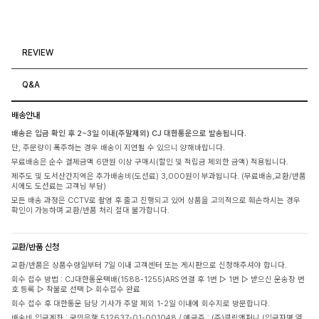
REVIEW
Q&A
배송안내
배송은 입금 확인 후 2~3일 이내(주말제외) CJ 대한통운으로 발송됩니다.
단, 주문량이 폭주하는 경우 배송이 지연될 수 있으니 양해바랍니다.
무료배송은 순수 결제금액 6만원 이상 구매시(할인 및 적립금 제외한 금액) 적용됩니다.
제주도 및 도서산간지역은 추가배송비(도선료) 3,000원이 부과됩니다. (무료배송,교환/반품
시에도 도선료는 고객님 부담)
모든 배송 과정은 CCTV로 촬영 후 출고 진행되고 있어 상품을 고의적으로 훼손하시는 경우
확인이 가능하며 교환/반품 처리 절대 불가합니다.
교환/반품 신청
교환/반품은 상품수령일부터 7일 이내 고객센터 또는 게시판으로 신청해주셔야 합니다.
회수 접수 방법 : CJ대한통운택배(1588-1255)ARS 연결 후 1번 ▷ 1번 ▷ 받으신 운송장 번
호 등록 ▷ 착불로 선택 ▷ 회수접수 완료
회수 접수 후 대한통운 담당 기사가 주말 제외 1-2일 이내에 회수지로 방문합니다.
배송비 입금계좌 : 국민은행 512637-01-001048 / 예금주 : (주)클릭앤퍼니 (입금자명 옆