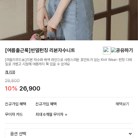
[여름출근룩]빈델펀칭 리본자수니트
[러블리무드🎀]리본 자수와 배색 라인으로 사랑스러운 포인트가 있는 Knit Wear-펀칭 디테
일로 가볍고 시원해 여름까지 쭉 입을 수 있어요
개 리뷰
29,800
10%
26,900
신규가입 혜택
신규가입 혜택
혜택보기
무이자 카드
최대 6개월 무이자