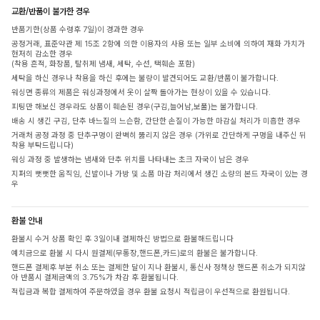
교환/반품이 불가한 경우
반품기한(상품 수령후 7일)이 경과한 경우
공정거래, 표준약관 제 15조 2항에 의한 이용자의 사용 또는 일부 소비에 의하여 재화 가치가
현저히 감소한 경우
(착용 흔적, 화장품, 탈취제 냄새, 세탁, 수선, 택훼손 포함)
세탁을 하신 경우나 착용을 하신 후에는 불량이 발견되어도 교환/반품이 불가합니다.
워싱면 종류의 제품은 워싱과정에서 옷이 살짝 돌아가는 현상이 있을 수 있습니다.
피팅만 해보신 경우라도 상품이 훼손된 경우(구김,늘어남,보풀)는 불가합니다.
배송 시 생긴 구김, 단추 바느질의 느슨함, 간단한 손질이 가능한 마감실 처리가 미흡한 경우
거래처 공정 과정 중 단추구멍이 완벽히 뚫리지 않은 경우 (가위로 간단하게 구멍을 내주신 뒤
착용 부탁드립니다)
워싱 과정 중 발생하는 냄새와 단추 위치를 나타내는 초크 자국이 남은 경우
지퍼의 뻣뻣한 움직임, 신발이나 가방 및 소품 마감 처리에서 생긴 소량의 본드 자국이 있는 경
우
환불 안내
환불시 수거 상품 확인 후 3일이내 결제하신 방법으로 환불해드립니다
예치금으로 환불 시 다시 원결제(무통장,핸드폰,카드)로의 환불은 불가합니다.
핸드폰 결제후 부분 취소 또는 결제한 달이 지나 환불시, 통신사 정책상 핸드폰 취소가 되지않
아 반품시 결제금액의 3.75%가 차감 후 환불됩니다.
적립금과 복합 결제하여 주문하였을 경우 환불 요청시 적립금이 우선적으로 환원됩니다.