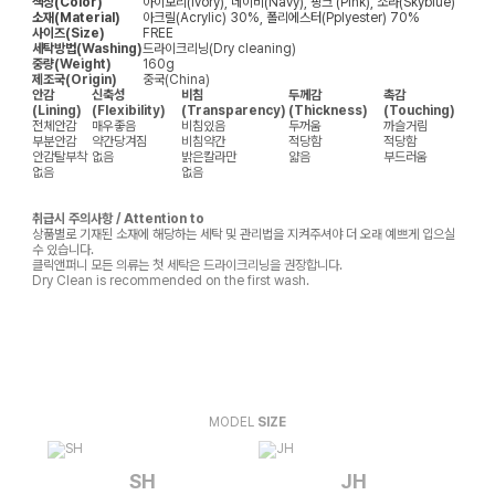
색상(Color)
아이보리(Ivory), 네이비(Navy), 핑크 (Pink), 소라(Skyblue)
소재(Material)
아크릴(Acrylic) 30%, 폴리에스터(Pplyester) 70%
사이즈(Size)
FREE
세탁방법(Washing)
드라이크리닝(Dry cleaning)
중량(Weight)
160g
제조국(Origin)
중국(China)
안감
신축성
비침
두께감
촉감
(Lining)
(Flexibility)
(Transparency)
(Thickness)
(Touching)
전체안감
매우좋음
비침있음
두꺼움
까슬거림
부분안감
약간당겨짐
비침약간
적당함
적당함
안감탈부착
없음
밝은칼라만
얇음
부드러움
없음
없음
취급시 주의사항 / Attention to
상품별로 기재된 소재에 해당하는 세탁 및 관리법을 지켜주셔야 더 오래 예쁘게 입으실
수 있습니다.
클릭앤퍼니 모든 의류는 첫 세탁은 드라이크리닝을 권장합니다.
Dry Clean is recommended on the first wash.
MODEL
SIZE
SH
JH