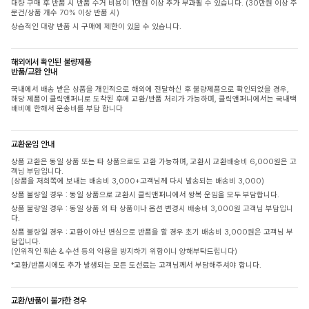
대량 구매 후 반품 시 반품 수거 비용이 1만원 이상 추가 부과될 수 있습니다. (30만원 이상 주
문건/상품 개수 70% 이상 반품 시)
상습적인 대량 반품 시 구매에 제한이 있을 수 있습니다.
해외에서 확인된 불량제품
반품/교환 안내
국내에서 배송 받은 상품을 개인적으로 해외에 전달하신 후 불량제품으로 확인되었을 경우,
해당 제품이 클릭앤퍼니로 도착된 후에 교환/반품 처리가 가능하며, 클릭앤퍼니에서는 국내택
배비에 한해서 운송비를 부담 합니다
교환운임 안내
상품 교환은 동일 상품 또는 타 상품으로도 교환 가능하며, 교환시 교환배송비 6,000원은 고
객님 부담입니다.
(상품을 저희쪽에 보내는 배송비 3,000+고객님께 다시 발송되는 배송비 3,000)
상품 불량일 경우 : 동일 상품으로 교환시 클릭앤퍼니에서 왕복 운임을 모두 부담합니다.
상품 불량일 경우 : 동일 상품 외 타 상품이나 옵션 변경시 배송비 3,000원 고객님 부담입니
다.
상품 불량일 경우 : 교환이 아닌 변심으로 반품을 할 경우 초기 배송비 3,000원은 고객님 부
담입니다.
(인위적인 훼손 & 수선 등의 악용을 방지하기 위함이니 양해부탁드립니다)
*교환/반품시에도 추가 발생되는 모든 도선료는 고객님께서 부담해주셔야 합니다.
교환/반품이 불가한 경우