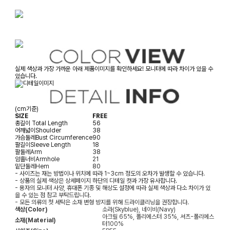
실제 색상과 가장 가까운 아래 제품이미지를 확인하세요! 모니터에 따라 차이가 있을 수
있습니다.
(cm기준)
SIZE
FREE
총길이
Total Length
56
어깨넓이
Shoulder
38
가슴둘레
Bust Circumference
90
팔길이
Sleeve Length
18
팔둘레
Arm
38
암홀너비
Armhole
21
밑단둘레
Hem
80
- 사이즈는 재는 방법이나 위치에 따라 1~3cm 정도의 오차가 발생할 수 있습니다.
- 상품의 실제 색상은 상세페이지 하단의 디테일 컷과 가장 유사합니다.
- 용자의 모니터 사양, 휴대폰 기종 및 해상도 설정에 따라 실제 색상과 다소 차이가 있
을 수 있는 점 참고 부탁드립니다.
- 모든 의류의 첫 세탁은 소재 변형 방지를 위해 드라이클리닝을 권장합니다.
색상(Color)
소라(Skyblue), 네이비(Navy)
아크릴 65%, 폴리에스터 35%, 셔츠-폴리에스
소재(Material)
터100%