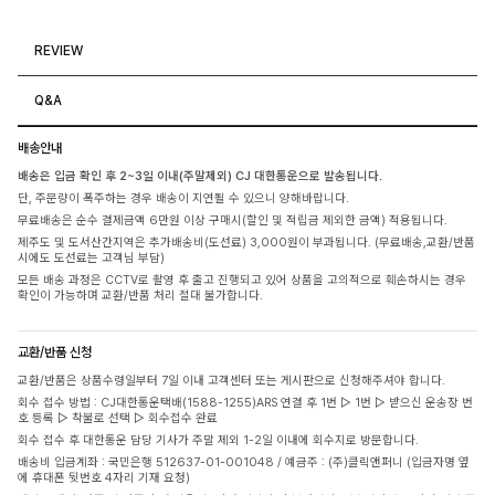
REVIEW
Q&A
배송안내
배송은 입금 확인 후 2~3일 이내(주말제외) CJ 대한통운으로 발송됩니다.
단, 주문량이 폭주하는 경우 배송이 지연될 수 있으니 양해바랍니다.
무료배송은 순수 결제금액 6만원 이상 구매시(할인 및 적립금 제외한 금액) 적용됩니다.
제주도 및 도서산간지역은 추가배송비(도선료) 3,000원이 부과됩니다. (무료배송,교환/반품
시에도 도선료는 고객님 부담)
모든 배송 과정은 CCTV로 촬영 후 출고 진행되고 있어 상품을 고의적으로 훼손하시는 경우
확인이 가능하며 교환/반품 처리 절대 불가합니다.
교환/반품 신청
교환/반품은 상품수령일부터 7일 이내 고객센터 또는 게시판으로 신청해주셔야 합니다.
회수 접수 방법 : CJ대한통운택배(1588-1255)ARS 연결 후 1번 ▷ 1번 ▷ 받으신 운송장 번
호 등록 ▷ 착불로 선택 ▷ 회수접수 완료
회수 접수 후 대한통운 담당 기사가 주말 제외 1-2일 이내에 회수지로 방문합니다.
배송비 입금계좌 : 국민은행 512637-01-001048 / 예금주 : (주)클릭앤퍼니 (입금자명 옆
에 휴대폰 뒷번호 4자리 기재 요청)