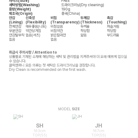
사이즈(Size)
FREE
세탁방법(Washing)
드라이크리닝(Dry cleaning)
중량(Weight)
190g
제조국(Origin)
중국(China)
안감
신축성
비침
두께감
촉감
(Lining)
(Flexibility)
(Transparency)
(Thickness)
(Touching)
전체안감
매우좋음(니트)
비침있음
두꺼움
까슬거림
부분안감
약간당겨짐
비침약간
적당함
적당함
안감탈부착
없음(셔츠)
밝은칼라만
얇음
부드러움
없음
없음
취급시 주의사항 / Attention to
상품별로 기재된 소재에 해당하는 세탁 및 관리법을 지켜주셔야 더 오래 예쁘게 입으실
수 있습니다.
클릭앤퍼니 모든 의류는 첫 세탁은 드라이크리닝을 권장합니다.
Dry Clean is recommended on the first wash.
MODEL
SIZE
SH
JH
163cm
167cm
TOP(55)
TOP(55)