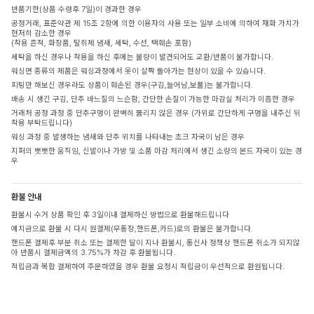
반품기한(상품 수령후 7일)이 경과한 경우
공정거래, 표준약관 제 15조 2항에 의한 이용자의 사용 또는 일부 소비에 의하여 재화 가치가
현저히 감소한 경우
(착용 흔적, 화장품, 탈취제 냄새, 세탁, 수선, 택훼손 포함)
세탁을 하신 경우나 착용을 하신 후에는 불량이 발견되어도 교환/반품이 불가합니다.
워싱면 종류의 제품은 워싱과정에서 옷이 살짝 돌아가는 현상이 있을 수 있습니다.
피팅만 해보신 경우라도 상품이 훼손된 경우(구김,늘어남,보풀)는 불가합니다.
배송 시 생긴 구김, 단추 바느질의 느슨함, 간단한 손질이 가능한 마감실 처리가 미흡한 경우
거래처 공정 과정 중 단추구멍이 완벽히 뚫리지 않은 경우 (가위로 간단하게 구멍을 내주신 뒤
착용 부탁드립니다)
워싱 과정 중 발생하는 냄새와 단추 위치를 나타내는 초크 자국이 남은 경우
지퍼의 뻣뻣한 움직임, 신발이나 가방 및 소품 마감 처리에서 생긴 소량의 본드 자국이 있는 경
우
환불 안내
환불시 수거 상품 확인 후 3일이내 결제하신 방법으로 환불해드립니다
예치금으로 환불 시 다시 원결제(무통장,핸드폰,카드)로의 환불은 불가합니다.
핸드폰 결제후 부분 취소 또는 결제한 달이 지나 환불시, 통신사 정책상 핸드폰 취소가 되지않
아 반품시 결제금액의 3.75%가 차감 후 환불됩니다.
적립금과 복합 결제하여 주문하였을 경우 환불 요청시 적립금이 우선적으로 환원됩니다.