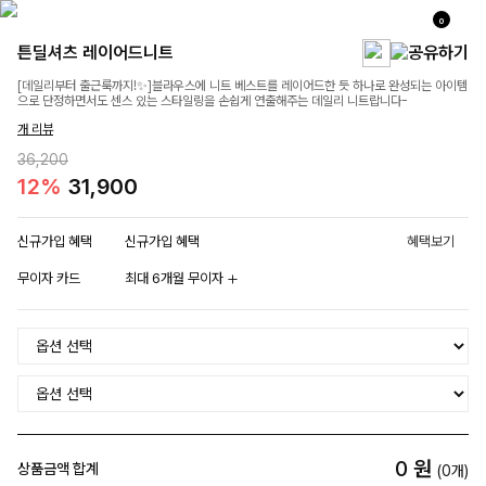
0
튼딜셔츠 레이어드니트
[데일리부터 출근룩까지!✨]블라우스에 니트 베스트를 레이어드한 듯 하나로 완성되는 아이템
으로 단정하면서도 센스 있는 스타일링을 손쉽게 연출해주는 데일리 니트랍니다-
개 리뷰
36,200
12%
31,900
신규가입 혜택
신규가입 혜택
혜택보기
무이자 카드
최대 6개월 무이자
0
원
상품금액 합계
(
0
개)