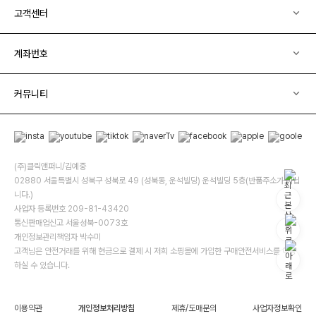
고객센터
계좌번호
커뮤니티
(주)클릭앤퍼니/김예중
02880 서울특별시 성북구 성북로 49 (성북동, 운석빌딩) 운석빌딩 5층(반품주소가 아닙
니다.)
사업자 등록번호 209-81-43420
통신판매업신고 서울성북-0073호
개인정보관리책임자 박수미
고객님은 안전거래를 위해 현금으로 결제 시 저희 소핑몰에 가입한 구매안전서비스를 이용
하실 수 있습니다.
이용약관
개인정보처리방침
제휴/도매문의
사업자정보확인