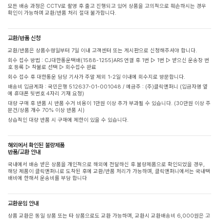
모든 배송 과정은 CCTV로 촬영 후 출고 진행되고 있어 상품을 고의적으로 훼손하시는 경우
확인이 가능하며 교환/반품 처리 절대 불가합니다.
교환/반품 신청
교환/반품은 상품수령일부터 7일 이내 고객센터 또는 게시판으로 신청해주셔야 합니다.
회수 접수 방법 : CJ대한통운택배(1588-1255)ARS 연결 후 1번 ▷ 1번 ▷ 받으신 운송장 번
호 등록 ▷ 착불로 선택 ▷ 회수접수 완료
회수 접수 후 대한통운 담당 기사가 주말 제외 1-2일 이내에 회수지로 방문합니다.
배송비 입금계좌 : 국민은행 512637-01-001048 / 예금주 : (주)클릭앤퍼니 (입금자명 옆
에 휴대폰 뒷번호 4자리 기재 요청)
대량 구매 후 반품 시 반품 수거 비용이 1만원 이상 추가 부과될 수 있습니다. (30만원 이상 주
문건/상품 개수 70% 이상 반품 시)
상습적인 대량 반품 시 구매에 제한이 있을 수 있습니다.
해외에서 확인된 불량제품
반품/교환 안내
국내에서 배송 받은 상품을 개인적으로 해외에 전달하신 후 불량제품으로 확인되었을 경우,
해당 제품이 클릭앤퍼니로 도착된 후에 교환/반품 처리가 가능하며, 클릭앤퍼니에서는 국내택
배비에 한해서 운송비를 부담 합니다
교환운임 안내
상품 교환은 동일 상품 또는 타 상품으로도 교환 가능하며, 교환시 교환배송비 6,000원은 고