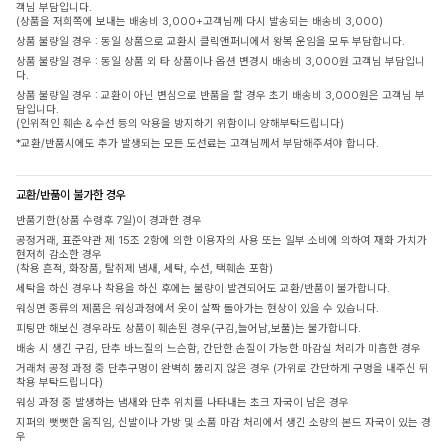
객님 부담입니다.
(상품을 저희쪽에 보내는 배송비 3,000+고객님께 다시 발송되는 배송비 3,000)
상품 불량일 경우 : 동일 상품으로 교환시 클릭앤퍼니에서 왕복 운임을 모두 부담합니다.
상품 불량일 경우 : 동일 상품 외 타 상품이나 옵션 변경시 배송비 3,000원 고객님 부담입니
다.
상품 불량일 경우 : 교환이 아닌 변심으로 반품을 할 경우 초기 배송비 3,000원은 고객님 부
담입니다.
(인위적인 훼손 & 수선 등의 악용을 방지하기 위함이니 양해부탁드립니다)
*교환/반품시에도 추가 발생되는 모든 도선료는 고객님께서 부담해주셔야 합니다.
교환/반품이 불가한 경우
반품기한(상품 수령후 7일)이 경과한 경우
공정거래, 표준약관 제 15조 2항에 의한 이용자의 사용 또는 일부 소비에 의하여 재화 가치가
현저히 감소한 경우
(착용 흔적, 화장품, 탈취제 냄새, 세탁, 수선, 택훼손 포함)
세탁을 하신 경우나 착용을 하신 후에는 불량이 발견되어도 교환/반품이 불가합니다.
워싱면 종류의 제품은 워싱과정에서 옷이 살짝 돌아가는 현상이 있을 수 있습니다.
피팅만 해보신 경우라도 상품이 훼손된 경우(구김,늘어남,보풀)는 불가합니다.
배송 시 생긴 구김, 단추 바느질의 느슨함, 간단한 손질이 가능한 마감실 처리가 미흡한 경우
거래처 공정 과정 중 단추구멍이 완벽히 뚫리지 않은 경우 (가위로 간단하게 구멍을 내주신 뒤
착용 부탁드립니다)
워싱 과정 중 발생하는 냄새와 단추 위치를 나타내는 초크 자국이 남은 경우
지퍼의 뻣뻣한 움직임, 신발이나 가방 및 소품 마감 처리에서 생긴 소량의 본드 자국이 있는 경
우