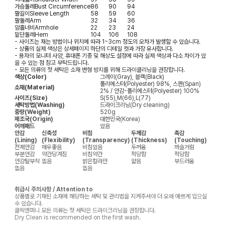
가슴둘레
Bust Circumference
86
90
94
팔길이
Sleeve Length
58
59
60
팔둘레
Arm
32
34
36
암홀너비
Armhole
22
23
24
밑단둘레
Hem
104
106
108
- 사이즈는 재는 방법이나 위치에 따라 1~3cm 정도의 오차가 발생할 수 있습니다.
- 상품의 실제 색상은 상세페이지 하단의 디테일 컷과 가장 유사합니다.
- 용자의 모니터 사양, 휴대폰 기종 및 해상도 설정에 따라 실제 색상과 다소 차이가 있
을 수 있는 점 참고 부탁드립니다.
- 모든 의류의 첫 세탁은 소재 변형 방지를 위해 드라이클리닝을 권장합니다.
색상(Color)
그레이(Gray), 블랙(Black)
폴리에스터(Polyester) 98%, 스판(Span)
소재(Material)
2% / 안감-폴리에스터(Polyester) 100%
사이즈(Size)
S(55),M(66),L(77)
세탁방법(Washing)
드라이크리닝(Dry cleaning)
중량(Weight)
520g
제조국(Origin)
대한민국(Korea)
어깨패드
있음
안감
신축성
비침
두께감
촉감
(Lining)
(Flexibility)
(Transparency)
(Thickness)
(Touching)
전체안감
매우좋음
비침있음
두꺼움
까슬거림
부분안감
약간당겨짐
비침약간
적당함
적당함
안감탈부착
없음
밝은칼라만
얇음
부드러움
없음
없음
취급시 주의사항 / Attention to
상품별로 기재된 소재에 해당하는 세탁 및 관리법을 지켜주셔야 더 오래 예쁘게 입으실
수 있습니다.
클릭앤퍼니 모든 의류는 첫 세탁은 드라이크리닝을 권장합니다.
Dry Clean is recommended on the first wash.