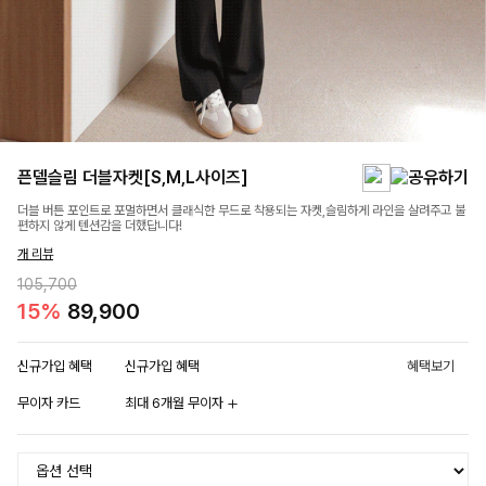
픈델슬림 더블자켓[S,M,L사이즈]
더블 버튼 포인트로 포멀하면서 클래식한 무드로 착용되는 자켓,슬림하게 라인을 살려주고 불
편하지 않게 텐션감을 더했답니다!
개 리뷰
105,700
15%
89,900
신규가입 혜택
신규가입 혜택
혜택보기
무이자 카드
최대 6개월 무이자