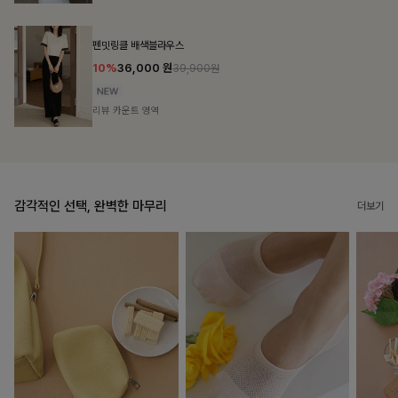
브쉘모달 프린팅티셔츠
10%
16,200
원
17,900원
리뷰 카운트 영역
감각적인 선택, 완벽한 마무리
더보기