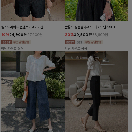
함스트라이프 린넨브이넥가디건
팔롬드 링클블라우스+와이드팬츠SET
10%
24,900
원
20%
30,900
원
27,600원
38,600원
리뷰 카운트 영역
리뷰 카운트 영역