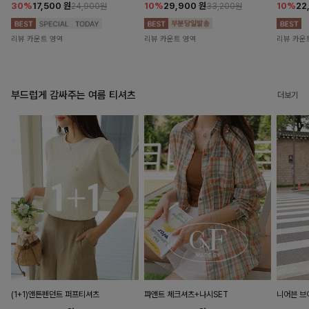
30%
17,500
원
10%
29,900
원
10%
22
24,900원
33,200원
리뷰 카운트 영역
리뷰 카운트 영역
리뷰 카운
부드럽게 감싸주는 여름 티셔츠
더보기
(1+1)앤튼펜던트 퍼프티셔츠
파앤트 체크셔츠+나시SET
니어븐 브