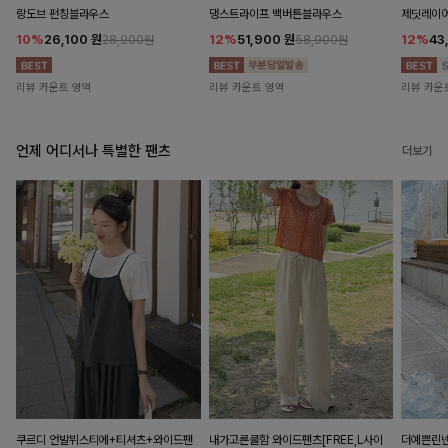
랑도브 펀칭블라우스
댕스트라이프 백버튼블라우스
제딧레이어
10%
26,100
원
12%
51,900
원
12%
43
28,900원
58,900원
리뷰 카운트 영역
리뷰 카운트 영역
리뷰 카운
언제 어디서나 특별한 팬츠
더보기
쿠르디 언발뷔스티에+티셔츠+와이드팬
내가고른쿨함 와이드팬츠[FREE,L사이
더예쁜린넨