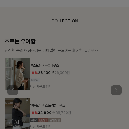
COLLECTION
가벼운 계절감
탄탄한 소재와 깔끔한 핏, 매일 손이 가는 데일리 티셔츠
몽즐라운드 베이직티셔츠
10%
15,300
원
16,900원
리뷰 카운트 영역
칠킷배색 프린팅맨투맨티
10%
20,700
원
22,900원
리뷰 카운트 영역