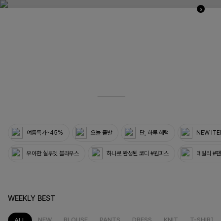
0
03
33
여름특가~45%
오늘 출발
단, 하루 혜택
NEW IT
우아한 실루엣 블라우스
하나로 완성된 코디 #원피스
데일리 #
WEEKLY BEST
NEW
BLOUSE
PANTS
DRESS
KNIT
T-SHIRT
ALL