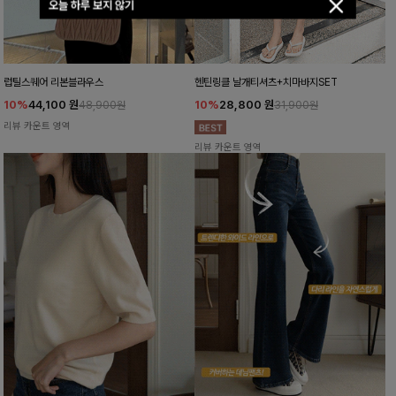
오늘 하루 보지 않기
럽틸스퀘어 리본블라우스
헨틴링클 날개티셔츠+치마바지SET
10%
44,100
원
10%
28,800
원
48,900원
31,900원
리뷰 카운트 영역
리뷰 카운트 영역