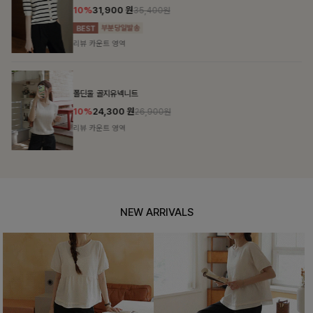
10%
31,900
원
35,400원
리뷰 카운트 영역
폴딘울 골지유넥니트
10%
24,300
원
26,900원
리뷰 카운트 영역
NEW ARRIVALS