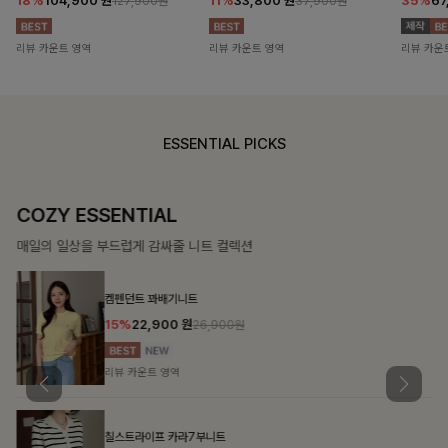
18%
104,900
원
11%
33,800
원
35%
67
127,900원
37,900원
리뷰 카운트 영역
리뷰 카운트 영역
리뷰 카운
ESSENTIAL PICKS
COZY ESSENTIAL
매일의 일상을 부드럽게 감싸줄 니트 컬렉션
켐펜던트 꽈배기니트
15%
22,900
원
26,900원
리뷰 카운트 영역
칠스트라이프 카라7부니트