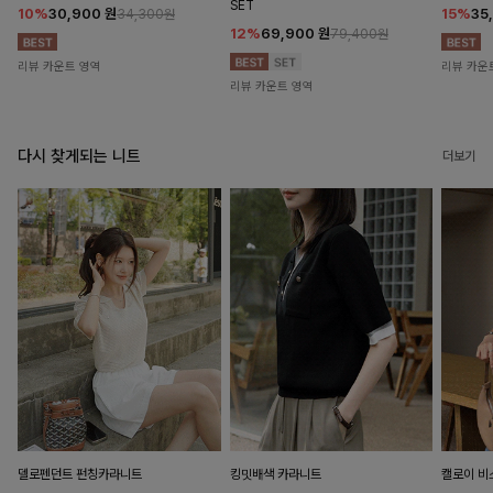
SET
10%
30,900
원
15%
35
34,300원
12%
69,900
원
79,400원
리뷰 카운트 영역
리뷰 카운
리뷰 카운트 영역
다시 찾게되는 니트
더보기
델로펜던트 펀칭카라니트
킹밋배색 카라니트
캘로이 비