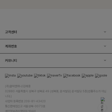
고객센터
계좌번호
커뮤니티
(주)클릭앤퍼니/김예중
02880 서울특별시 성북구 성북로 49 (성북동, 운석빌딩) 운석빌딩 5층(반품주소가 아닙
니다.)
사업자 등록번호 209-81-43420
통신판매업신고 서울성북-0073호
개인정보관리책임자 박수미