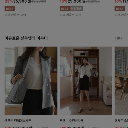
28%
35,900
원
10%
29,900
원
10%
11
49,800원
33,200원
리뷰 카운트 영역
리뷰 카운트 영역
리뷰 카운
여유로운 실루엣의 아우터
더보기
엔크릿 턴업더블자켓
로엔브 숏린넨자켓
렌체드 슬