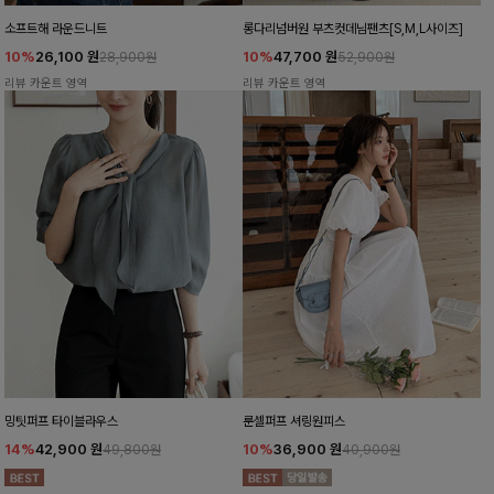
소프트해 라운드니트
롱다리넘버원 부츠컷데님팬츠[S,M,L사이즈]
10%
26,100
원
10%
47,700
원
28,900원
52,900원
리뷰 카운트 영역
리뷰 카운트 영역
밍팃퍼프 타이블라우스
룬셀퍼프 셔링원피스
14%
42,900
원
10%
36,900
원
49,800원
40,900원