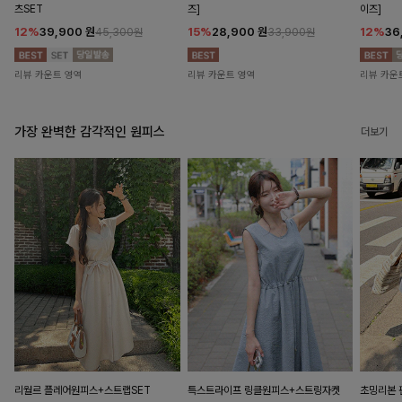
츠SET
즈]
이즈]
12%
39,900
원
15%
28,900
원
12%
36
45,300원
33,900원
리뷰 카운트 영역
리뷰 카운트 영역
리뷰 카운
가장 완벽한 감각적인 원피스
더보기
리월르 플레어원피스+스트랩SET
특스트라이프 링클원피스+스트링자켓
초밍리본 