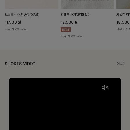
노블레스 순은 반지(92.5)
피엘룬 써지컬링목걸이
사셀드 링
11,900
원
12,900
원
18,90
리뷰 카운트 영역
리뷰 카운
리뷰 카운트 영역
SHORTS VIDEO
더보기