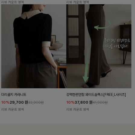
리뷰 카운트 영역
리뷰 카운트 영역
더리골지 카라니트
강력한편안함 와이드슬랙스[FREE,L사이즈]
10%
29,700
원
10%
37,800
원
32,900원
41,900원
리뷰 카운트 영역
리뷰 카운트 영역