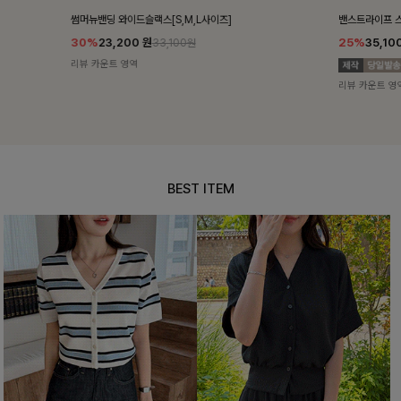
밴스트라이프 스트링원피스
쥬린레이스 카
25%
35,100
원
12%
34,90
46,800원
리뷰 카운트 영역
리뷰 카운트 영
BEST ITEM