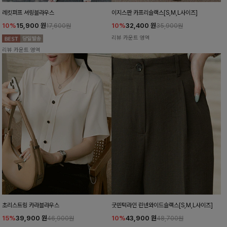
레킷퍼프 셔링블라우스
이지스판 카프리슬랙스[S,M,L사이즈]
10%
15,900
원
10%
32,400
원
17,600원
35,900원
리뷰 카운트 영역
리뷰 카운트 영역
초리스트링 카라블라우스
굿핀턱라인 린넨와이드슬랙스[S,M,L사이즈]
15%
39,900
원
10%
43,900
원
46,900원
48,700원