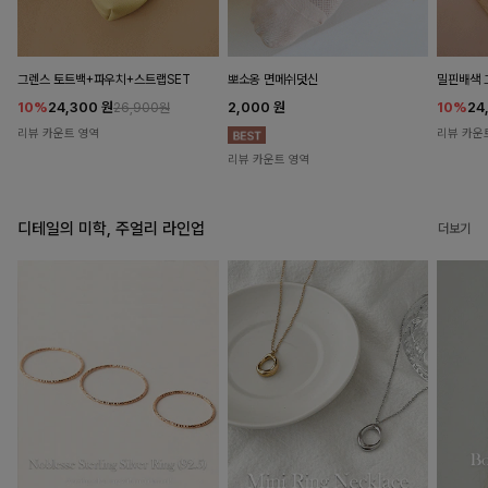
뽀소옹 면메쉬덧신
그렌스 토트백+파우치+스트랩SET
밀핀배색 
2,000
원
10%
24,300
원
10%
24
26,900원
리뷰 카운트 영역
리뷰 카운
리뷰 카운트 영역
디테일의 미학, 주얼리 라인업
더보기