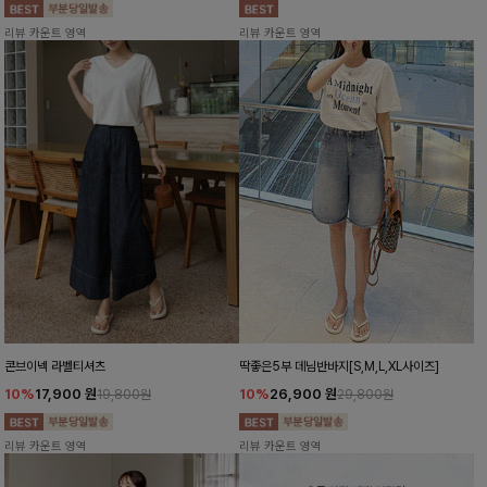
리뷰 카운트 영역
리뷰 카운트 영역
콘브이넥 라벨티셔츠
딱좋은5부 데님반바지[S,M,L,XL사이즈]
10%
17,900
원
10%
26,900
원
19,800원
29,800원
리뷰 카운트 영역
리뷰 카운트 영역