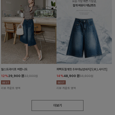
월스트라이프 버튼니트
퍼펙트절개핏 6부데님반바지[S,M,L사이즈]
12%
29,900
원
14%
48,900
원
33,900원
56,800원
리뷰 카운트 영역
리뷰 카운트 영역
더보기