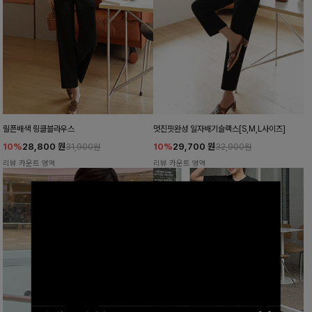
릴픈배색 링클블라우스
멋진핏완성 일자배기슬랙스[S,M,L사이즈]
10%
28,800
원
10%
29,700
원
31,900원
32,900원
리뷰 카운트 영역
리뷰 카운트 영역