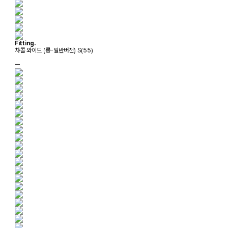
Fitting.
챠콜 와이드 (롱-일반버전) S(55)
ㅡ