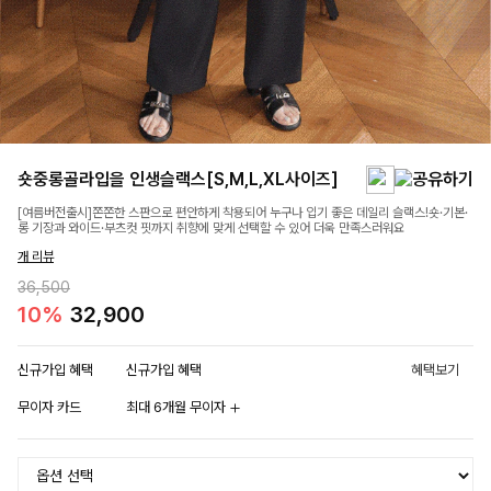
숏중롱골라입을 인생슬랙스[S,M,L,XL사이즈]
[여름버전출시]쫀쫀한 스판으로 편안하게 착용되어 누구나 입기 좋은 데일리 슬랙스!숏·기본·
롱 기장과 와이드·부츠컷 핏까지 취향에 맞게 선택할 수 있어 더욱 만족스러워요
개 리뷰
36,500
10%
32,900
신규가입 혜택
신규가입 혜택
혜택보기
무이자 카드
최대 6개월 무이자