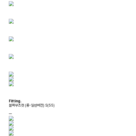
Fitting.
블랙부츠컷 (롱-일반버전) S(55)
ㅡ