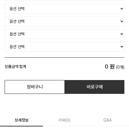
0
원
상품금액 합계
(
0
개)
장바구니
바로구매
상세정보
리뷰
(
0
)
Q&A