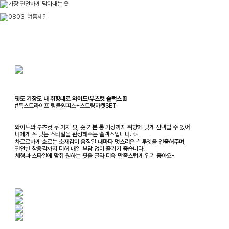
핏도 기장도 내 취향대로 와이드/부츠컷 슬랙스👖
#특스트라이프 링클원피스+스트링자켓SET
와이드와 부츠컷 두 가지 핏, 숏·기본·롱 기장까지 취향에 맞게 선택할 수 있어
나에게 꼭 맞는 스타일을 완성해주는 슬랙스입니다. ✨
차르르하게 흐르는 소재감이 움직일 때마다 멋스러운 실루엣을 연출해주며,
편안한 착용감까지 더해 매일 부담 없이 즐기기 좋습니다.
체형과 스타일에 맞춰 원하는 핏을 골라 더욱 만족스럽게 입기 좋아요-