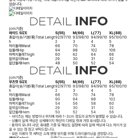
있습니다.
(cm기준)
와이드 SIZE
S(55)
M(66)
L(77)
XL(88)
총길이(숏/기본/롱)
Total Lengt
92/97/10
93/98/10
94/99/10
95/100/10
h
2
3
4
5
허리둘레
Waist
66
70
74
78
힙둘레
Hip
94
98
102
106
허벅지둘레
Thigh
60
62
64
66
밑위길이
Rise
29
30
31
32
밑단둘레
Hem
48
50
52
54
(cm기준)
부츠컷 SIZE
S(55)
M(66)
L(77)
XL(88)
총길이(숏/기본/롱)
Total Lengt
92/97/10
93/98/10
94/99/10
95/100/10
h
2
3
4
5
허리둘레
Waist
66
70
74
78
힙둘레
Hip
90
94
98
102
허벅지둘레
Thigh
54
56
58
60
밑위길이
Rise
29
30
31
32
밑단둘레
Hem
50
52
54
56
- 사이즈는 재는 방법이나 위치에 따라 1~3cm 정도의 오차가 발생할 수 있습니다.
- 상품의 실제 색상은 상세페이지 하단의 디테일 컷과 가장 유사합니다.
- 용자의 모니터 사양, 휴대폰 기종 및 해상도 설정에 따라 실제 색상과 다소 차이가 있
을 수 있는 점 참고 부탁드립니다.
- 모든 의류의 첫 세탁은 소재 변형 방지를 위해 드라이클리닝을 권장합니다.