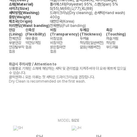
색상(Color)
챠콜(Charcoal), 블랙(Black), 베이지(Beige)
소재(Material)
폴리에스터(Polyester) 95%, 스판(Span) 5%
사이즈(Size)
S(55),M(66),L(77),XL(88)
세탁방법(Washing)
드라이크리닝(Dry cleaning), 손세탁(Hand wash)
중량(Weight)
400g
제조국(Origin)
대한민국(Korea)
허리밴딩(Waist banding)
전체밴딩(Full banding)
안감
신축성
비침
두께감
촉감
(Lining)
(Flexibility)
(Transparency)
(Thickness)
(Touching)
전체안감
매우좋음
비침있음
두꺼움
까슬거림
부분안감
약간당겨짐
비침약간
적당함(일반버전)
적당함
안감탈부착
없음
밝은칼라만
얇음(여름버전)
부드러움
없음
없음
취급시 주의사항 / Attention to
상품별로 기재된 소재에 해당하는 세탁 및 관리법을 지켜주셔야 더 오래 예쁘게 입으실
수 있습니다.
클릭앤퍼니 모든 의류는 첫 세탁은 드라이크리닝을 권장합니다.
Dry Clean is recommended on the first wash.
MODEL
SIZE
SH
JH