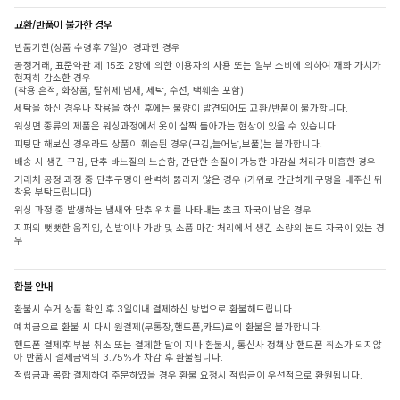
교환/반품이 불가한 경우
반품기한(상품 수령후 7일)이 경과한 경우
공정거래, 표준약관 제 15조 2항에 의한 이용자의 사용 또는 일부 소비에 의하여 재화 가치가
현저히 감소한 경우
(착용 흔적, 화장품, 탈취제 냄새, 세탁, 수선, 택훼손 포함)
세탁을 하신 경우나 착용을 하신 후에는 불량이 발견되어도 교환/반품이 불가합니다.
워싱면 종류의 제품은 워싱과정에서 옷이 살짝 돌아가는 현상이 있을 수 있습니다.
피팅만 해보신 경우라도 상품이 훼손된 경우(구김,늘어남,보풀)는 불가합니다.
배송 시 생긴 구김, 단추 바느질의 느슨함, 간단한 손질이 가능한 마감실 처리가 미흡한 경우
거래처 공정 과정 중 단추구멍이 완벽히 뚫리지 않은 경우 (가위로 간단하게 구멍을 내주신 뒤
착용 부탁드립니다)
워싱 과정 중 발생하는 냄새와 단추 위치를 나타내는 초크 자국이 남은 경우
지퍼의 뻣뻣한 움직임, 신발이나 가방 및 소품 마감 처리에서 생긴 소량의 본드 자국이 있는 경
우
환불 안내
환불시 수거 상품 확인 후 3일이내 결제하신 방법으로 환불해드립니다
예치금으로 환불 시 다시 원결제(무통장,핸드폰,카드)로의 환불은 불가합니다.
핸드폰 결제후 부분 취소 또는 결제한 달이 지나 환불시, 통신사 정책상 핸드폰 취소가 되지않
아 반품시 결제금액의 3.75%가 차감 후 환불됩니다.
적립금과 복합 결제하여 주문하였을 경우 환불 요청시 적립금이 우선적으로 환원됩니다.