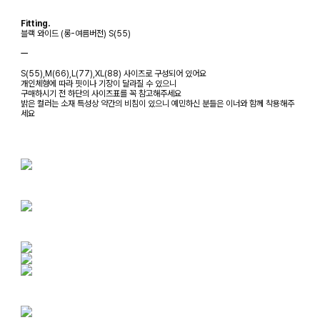
Fitting.
블랙 와이드 (롱-여름버전) S(55)
ㅡ
S(55),M(66),L(77),XL(88) 사이즈로 구성되어 있어요
개인체형에 따라 핏이나 기장이 달라질 수 있으니
구매하시기 전 하단의 사이즈표를 꼭 참고해주세요
밝은 컬러는 소재 특성상 약간의 비침이 있으니 예민하신 분들은 이너와 함께 착용해주
세요