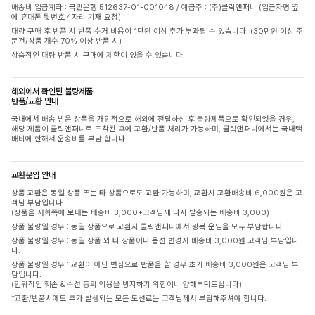
배송비 입금계좌 : 국민은행 512637-01-001048 / 예금주 : (주)클릭앤퍼니 (입금자명 옆
에 휴대폰 뒷번호 4자리 기재 요청)
대량 구매 후 반품 시 반품 수거 비용이 1만원 이상 추가 부과될 수 있습니다. (30만원 이상 주
문건/상품 개수 70% 이상 반품 시)
상습적인 대량 반품 시 구매에 제한이 있을 수 있습니다.
해외에서 확인된 불량제품
반품/교환 안내
국내에서 배송 받은 상품을 개인적으로 해외에 전달하신 후 불량제품으로 확인되었을 경우,
해당 제품이 클릭앤퍼니로 도착된 후에 교환/반품 처리가 가능하며, 클릭앤퍼니에서는 국내택
배비에 한해서 운송비를 부담 합니다
교환운임 안내
상품 교환은 동일 상품 또는 타 상품으로도 교환 가능하며, 교환시 교환배송비 6,000원은 고
객님 부담입니다.
(상품을 저희쪽에 보내는 배송비 3,000+고객님께 다시 발송되는 배송비 3,000)
상품 불량일 경우 : 동일 상품으로 교환시 클릭앤퍼니에서 왕복 운임을 모두 부담합니다.
상품 불량일 경우 : 동일 상품 외 타 상품이나 옵션 변경시 배송비 3,000원 고객님 부담입니
다.
상품 불량일 경우 : 교환이 아닌 변심으로 반품을 할 경우 초기 배송비 3,000원은 고객님 부
담입니다.
(인위적인 훼손 & 수선 등의 악용을 방지하기 위함이니 양해부탁드립니다)
*교환/반품시에도 추가 발생되는 모든 도선료는 고객님께서 부담해주셔야 합니다.