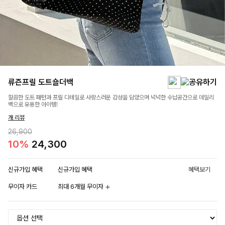
류즌프릴 도트숄더백
깔끔한 도트 패턴과 프릴 디테일로 사랑스러운 감성을 담았으며 넉넉한 수납공간으로 데일리
백으로 유용한 아이템!
개 리뷰
26,900
10%
24,300
신규가입 혜택
신규가입 혜택
혜택보기
무이자 카드
최대 6개월 무이자