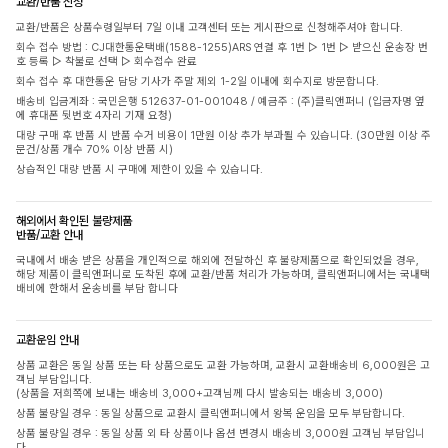
교환/반품 신청
교환/반품은 상품수령일부터 7일 이내 고객센터 또는 게시판으로 신청해주셔야 합니다.
회수 접수 방법 : CJ대한통운택배(1588-1255)ARS 연결 후 1번 ▷ 1번 ▷ 받으신 운송장 번
호 등록 ▷ 착불로 선택 ▷ 회수접수 완료
회수 접수 후 대한통운 담당 기사가 주말 제외 1-2일 이내에 회수지로 방문합니다.
배송비 입금계좌 : 국민은행 512637-01-001048 / 예금주 : (주)클릭앤퍼니 (입금자명 옆
에 휴대폰 뒷번호 4자리 기재 요청)
대량 구매 후 반품 시 반품 수거 비용이 1만원 이상 추가 부과될 수 있습니다. (30만원 이상 주
문건/상품 개수 70% 이상 반품 시)
상습적인 대량 반품 시 구매에 제한이 있을 수 있습니다.
해외에서 확인된 불량제품
반품/교환 안내
국내에서 배송 받은 상품을 개인적으로 해외에 전달하신 후 불량제품으로 확인되었을 경우,
해당 제품이 클릭앤퍼니로 도착된 후에 교환/반품 처리가 가능하며, 클릭앤퍼니에서는 국내택
배비에 한해서 운송비를 부담 합니다
교환운임 안내
상품 교환은 동일 상품 또는 타 상품으로도 교환 가능하며, 교환시 교환배송비 6,000원은 고
객님 부담입니다.
(상품을 저희쪽에 보내는 배송비 3,000+고객님께 다시 발송되는 배송비 3,000)
상품 불량일 경우 : 동일 상품으로 교환시 클릭앤퍼니에서 왕복 운임을 모두 부담합니다.
상품 불량일 경우 : 동일 상품 외 타 상품이나 옵션 변경시 배송비 3,000원 고객님 부담입니
다.