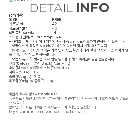
(cm기준)
SIZE
FREE
가로
Width
42
세로
Length
40
바닥폭
Floor width
14
스트랩(총길이/폭)
Tote strap
39/4
- 사이즈는 재는 방법이나 위치에 따라 1~3cm 정도의 오차가 발생할 수 있습니다.
- 상품의 실제 색상은 상세페이지 하단의 디테일 컷과 가장 유사합니다.
- 용자의 모니터 사양, 휴대폰 기종 및 해상도 설정에 따라 실제 색상과 다소 차이가 있
을 수 있는 점 참고 부탁드립니다.
- 모든 의류의 첫 세탁은 소재 변형 방지를 위해 드라이클리닝을 권장합니다.
색상(Color)
블랙(Black), 민트(Mint)
소재(Material)
폴리에스터 (Polyester)
사이즈(Size)
FREE
중량(Weight)
210g
제조국(Origin)
중국(China)
취급시 주의사항 / Attention to
상품별로 기재된 소재에 해당하는 세탁 및 관리법을 지켜주셔야 더 오래 예쁘게 입으실
수 있습니다.
클릭앤퍼니 모든 의류는 첫 세탁은 드라이크리닝을 권장합니다.
Dry Clean is recommended on the first wash.