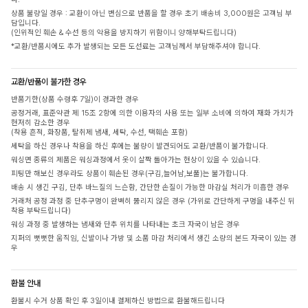
상품 불량일 경우 : 교환이 아닌 변심으로 반품을 할 경우 초기 배송비 3,000원은 고객님 부
담입니다.
(인위적인 훼손 & 수선 등의 악용을 방지하기 위함이니 양해부탁드립니다)
*교환/반품시에도 추가 발생되는 모든 도선료는 고객님께서 부담해주셔야 합니다.
교환/반품이 불가한 경우
반품기한(상품 수령후 7일)이 경과한 경우
공정거래, 표준약관 제 15조 2항에 의한 이용자의 사용 또는 일부 소비에 의하여 재화 가치가
현저히 감소한 경우
(착용 흔적, 화장품, 탈취제 냄새, 세탁, 수선, 택훼손 포함)
세탁을 하신 경우나 착용을 하신 후에는 불량이 발견되어도 교환/반품이 불가합니다.
워싱면 종류의 제품은 워싱과정에서 옷이 살짝 돌아가는 현상이 있을 수 있습니다.
피팅만 해보신 경우라도 상품이 훼손된 경우(구김,늘어남,보풀)는 불가합니다.
배송 시 생긴 구김, 단추 바느질의 느슨함, 간단한 손질이 가능한 마감실 처리가 미흡한 경우
거래처 공정 과정 중 단추구멍이 완벽히 뚫리지 않은 경우 (가위로 간단하게 구멍을 내주신 뒤
착용 부탁드립니다)
워싱 과정 중 발생하는 냄새와 단추 위치를 나타내는 초크 자국이 남은 경우
지퍼의 뻣뻣한 움직임, 신발이나 가방 및 소품 마감 처리에서 생긴 소량의 본드 자국이 있는 경
우
환불 안내
환불시 수거 상품 확인 후 3일이내 결제하신 방법으로 환불해드립니다