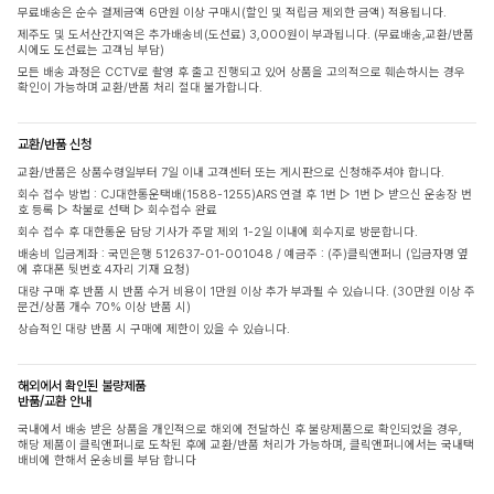
무료배송은 순수 결제금액 6만원 이상 구매시(할인 및 적립금 제외한 금액) 적용됩니다.
제주도 및 도서산간지역은 추가배송비(도선료) 3,000원이 부과됩니다. (무료배송,교환/반품
시에도 도선료는 고객님 부담)
모든 배송 과정은 CCTV로 촬영 후 출고 진행되고 있어 상품을 고의적으로 훼손하시는 경우
확인이 가능하며 교환/반품 처리 절대 불가합니다.
교환/반품 신청
교환/반품은 상품수령일부터 7일 이내 고객센터 또는 게시판으로 신청해주셔야 합니다.
회수 접수 방법 : CJ대한통운택배(1588-1255)ARS 연결 후 1번 ▷ 1번 ▷ 받으신 운송장 번
호 등록 ▷ 착불로 선택 ▷ 회수접수 완료
회수 접수 후 대한통운 담당 기사가 주말 제외 1-2일 이내에 회수지로 방문합니다.
배송비 입금계좌 : 국민은행 512637-01-001048 / 예금주 : (주)클릭앤퍼니 (입금자명 옆
에 휴대폰 뒷번호 4자리 기재 요청)
대량 구매 후 반품 시 반품 수거 비용이 1만원 이상 추가 부과될 수 있습니다. (30만원 이상 주
문건/상품 개수 70% 이상 반품 시)
상습적인 대량 반품 시 구매에 제한이 있을 수 있습니다.
해외에서 확인된 불량제품
반품/교환 안내
국내에서 배송 받은 상품을 개인적으로 해외에 전달하신 후 불량제품으로 확인되었을 경우,
해당 제품이 클릭앤퍼니로 도착된 후에 교환/반품 처리가 가능하며, 클릭앤퍼니에서는 국내택
배비에 한해서 운송비를 부담 합니다