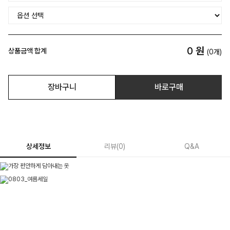
0
원
상품금액 합계
(
0
개)
장바구니
바로구매
상세정보
리뷰
(
0
)
Q&A