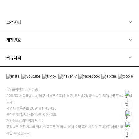
고객센터
계좌번호
커뮤니티
(주)클릭앤퍼니/김예중
02880 서울특별시 성북구 성북로 49 (성북동, 운석빌딩) 운석빌딩 5층(반품주소가 아닙
니다.)
사업자 등록번호 209-81-43420
통신판매업신고 서울성북-0073호
개인정보관리책임자 박수미
고객님은 안전거래를 위해 현금으로 결제 시 저희 소핑몰에 가입한 구매안전서비스를 이용
하실 수 있습니다.