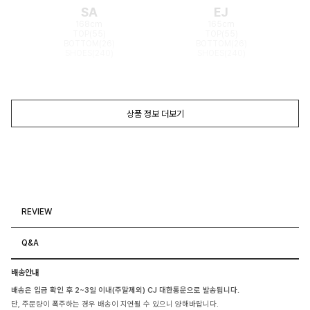
SA
EJ
168cm
165cm
TOP(55)
TOP(55)
BOTTOM(26)
BOTTOM(26)
SHOES(240)
SHOES(240)
상품 정보 더보기
REVIEW
Q&A
배송안내
배송은 입금 확인 후 2~3일 이내(주말제외) CJ 대한통운으로 발송됩니다.
단, 주문량이 폭주하는 경우 배송이 지연될 수 있으니 양해바랍니다.