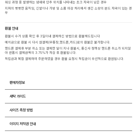
워싱 과정 중 발생하는 냄새와 단추 위치를 나타내는 초크 자국이 남은 경우
지퍼의 뻣뻣한 움직임, 신발이나 가방 및 소품 마감 처리에서 생긴 소량의 본드 자국이 있는 경
우
환불 안내
환불시 수거 상품 확인 후 3일이내 결제하신 방법으로 환불해드립니다
예치금으로 환불 시 다시 원결제(무통장,핸드폰,카드)로의 환불은 불가합니다.
핸드폰 결제후 부분 취소 또는 결제한 달이 지나 환불시, 통신사 정책상 핸드폰 취소가 되지않
아 반품시 결제금액의 3.75%가 차감 후 환불됩니다.
적립금과 복합 결제하여 주문하였을 경우 환불 요청시 적립금이 우선적으로 환원됩니다.
판매자정보
세탁 가이드
사이즈 측정 방법
이미지 저작권 안내