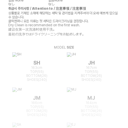
없음
None
없음
None
なし
なし
취급시 주의사항 / Attention to / 注意事项 / 注意事項
상품별로 기재된 소재에 해당하는 세탁 및 관리법을 지켜주셔야 더 오래 예쁘게 입으실
수 있습니다.
클릭앤퍼니 모든 의류는 첫 세탁은 드라이크리닝을 권장합니다.
Dry Clean is recommended on the first wash.
建议在第一次洗涤时使用干洗。
最初の洗浄ではドライクリーニングをお勧めします。
MODEL
SIZE
SH
JH
163cm
167cm
TOP(55)
TOP(55)
BOTTOM(26)
BOTTOM(26)
SHOES(240)
SHOES(240)
JM
MJ
166cm
164cm
TOP(55)
TOP(55)
BOTTOM(25)
BOTTOM(26)
SHOES(240)
SHOES(240)