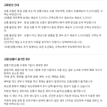
교환운임 안내
상품 교환은 동일 상품 또는 타 상품으로도 교환 가능하며, 교환시 교환배송비 6,000원은 고
객님 부담입니다.
(상품을 저희쪽에 보내는 배송비 3,000+고객님께 다시 발송되는 배송비 3,000)
상품 불량일 경우 : 동일 상품으로 교환시 클릭앤퍼니에서 왕복 운임을 모두 부담합니다.
상품 불량일 경우 : 동일 상품 외 타 상품이나 옵션 변경시 배송비 3,000원 고객님 부담입니
다.
상품 불량일 경우 : 교환이 아닌 변심으로 반품을 할 경우 초기 배송비 3,000원은 고객님 부
담입니다.
(인위적인 훼손 & 수선 등의 악용을 방지하기 위함이니 양해부탁드립니다)
*교환/반품시에도 추가 발생되는 모든 도선료는 고객님께서 부담해주셔야 합니다.
교환/반품이 불가한 경우
반품기한(상품 수령후 7일)이 경과한 경우
공정거래, 표준약관 제 15조 2항에 의한 이용자의 사용 또는 일부 소비에 의하여 재화 가치가
현저히 감소한 경우
(착용 흔적, 화장품, 탈취제 냄새, 세탁, 수선, 택훼손 포함)
세탁을 하신 경우나 착용을 하신 후에는 불량이 발견되어도 교환/반품이 불가합니다.
워싱면 종류의 제품은 워싱과정에서 옷이 살짝 돌아가는 현상이 있을 수 있습니다.
피팅만 해보신 경우라도 상품이 훼손된 경우(구김,늘어남,보풀)는 불가합니다.
배송 시 생긴 구김, 단추 바느질의 느슨함, 간단한 손질이 가능한 마감실 처리가 미흡한 경우
거래처 공정 과정 중 단추구멍이 완벽히 뚫리지 않은 경우 (가위로 간단하게 구멍을 내주신 뒤
착용 부탁드립니다)