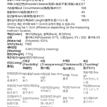
어깨+소매(단면)
Shoulder+Sleeve/肩膀+袖長平量/肩幅+袖丈
67
가슴둘레
Bust Circumference/胸围/胸まわり
108
팔둘레
Arm/袖围/腕まわり
40
밑단둘레
Hem/裤脚围/裾まわり
116
벨트길이(총길이/폭)
Belt Length/腰带长度/ベルト長
186/5
사이즈는 재는 위치에 따라 1~3cm의 오차가 생길 수 있습니다.
There may be 1~3cm difference depending on the measuring
method / location.
색상(Color)
베이지(Beige), 블랙(Black), 핑크(Pink)
소재
폴리에스터(Polyester) 97%, 스판(Span) 3% / 안감- 폴리에스터
(Material)
(Polyester) 100%
사이즈(Size)
FREE
세탁방법
드라이크리닝(Dry cleaning)
(Washing)
중량(Weight)
770g
제조국(Origin)
대한민국(Korea)
두께감
신축성
비침
촉감
안감
(Lining/
(Flexibility/
(Transparency/
(Thickness/生
(Touching/
裏地)
伸縮性)
透け感)
肌ざわり)
地の厚さ)
까슬거림
Rou
전체안감
Entir
매우좋음
Flexib
비침있음
See-thro
두꺼움
Thick
gh
ly
le
ugh
厚手
カサカサして
全体あり
あり
あり
いる
부분안감
Part
약간당겨짐
Slig
적당함
Normal
적당함
Normal
비침약간
Slightly
ially
htly
さらっとして
ややあり
適度
部分あり
若干あり
いる
안감탈부착
D
밝은칼라만
Bright
얇음
Thin
부드러움
Soft
없음
Inflexible
etachable
Color Only
なし
薄手
柔らかい
脱着可能
薄い色あり