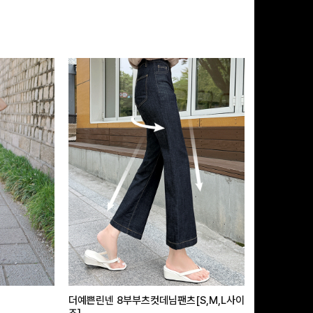
더예쁜린넨 8부부츠컷데님팬츠[S,M,L사이
급속쿨링효과 