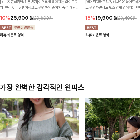
[허벅지군살커버/히든밴딩]여유롭게 떨어지는 와이드핏
[베이직컬러구성/부해보임X]와이드하게
과 부담 없는 5부 기장으로 편안하게 즐기기 좋은 데님
로 편안하면서도 멋스럽게 입어지는 밴딩
팬츠 ✨ 빈티지한 워싱감이 더해져 캐주얼하면서도 트렌
한 포켓 디테일 더해져 데일리룩부터 
10%
26,900
원
15%
19,900
원
29,800원
23,400원
디한 무드로 연출
높게 즐겨지는 아이템!
리뷰 카운트 영역
리뷰 카운트 영역
가장 완벽한 감각적인 원피스