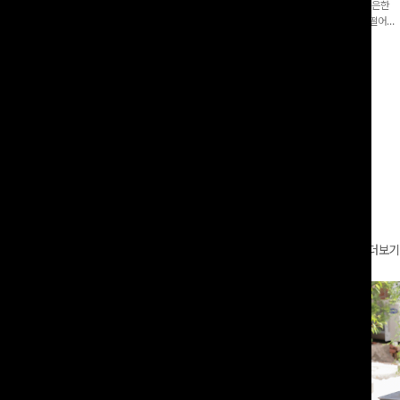
증👍]누구나 갖고 싶어할 슬랙스:)베이
[바스락소재💙/8부기장]사이드 버튼 디테일이 은은한
로 이쁜 핏 연출은 물론,쫀쫀한 스판끼
포인트가 되어주는 와이드 팬츠입니다. 여유롭게 떨어지
하게!
는 실루엣과 가볍게 바스락거리는 소재감으로 시원하고
00
원
14%
42,900
원
37,300원
49,800원
편안하게 즐기기 좋은 아이템-
리뷰 카운트 영역
더보기