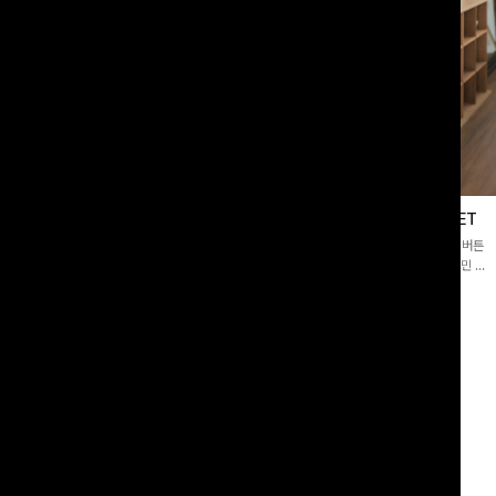
블라우스
제딧레이어드 블라우스+플레어팬츠SET
스퀘어넥]입체감 있는 링클 엠보 텍스
[완성도높은💗]레이어드한 듯 자연스러운 나시와 버튼
라우스- 여유로운 실루엣과 물결 짜임
원피스가 함께 구성된 세트 아이템입니다. 코디 고민 없
더해져 편안하면서도 여성스러운 무드를
이 한 벌만으로도 내추럴하면서 여성스러운 썸머룩 완성!
00
원
12%
43,900
원
34,800원
49,800원
리뷰 카운트 영역