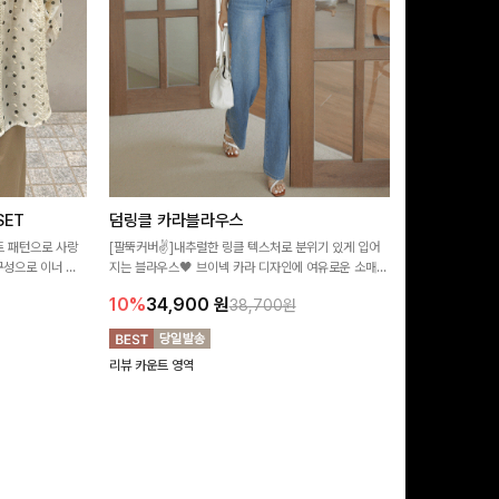
ET
덤링클 카라블라우스
비반드 링클
트 패턴으로 사랑
[팔뚝커버✌]내추럴한 링클 텍스처로 분위기 있게 입어
[구김걱정없는✨/
구성으로 이너 걱
지는 블라우스🖤 브이넥 카라 디자인에 여유로운 소매핏
처가 돋보이는 블
:)
더해져 여리하면서도 시원한 무드로 즐기기 좋아요-
소매 디테일이 
10%
34,900
원
17%
28,9
38,700원
연출해드려요!
리뷰 카운트 영역
리뷰 카운트 영역