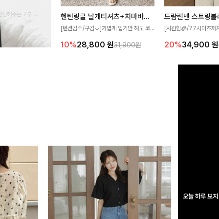
완성해주는 7부 블
헨틴링클 날개티셔츠+치마바지SET
드람린넨 스트링블
 스타일링을 연출하
[텐션감↑/구김↓]가볍게 입기만 해도 코
[시원함🧊/77사이즈까
디가 완성되는 세트 아이템으로, 자연스럽
한 텍스처가 돋보이는 블
10%
28,800
원
20%
34,900
원
31,900원
게 퍼지는 프릴 날개 소매가 우아한 포인트
없는 슬릿 카라 디자인이
를 더해드립니다💕 잔잔한 링클 텍스처 소
원하게 연출해드립니다 
재와 편안한 허리밴딩으로 하루 종일 산뜻
하고 쾌적하게 즐겨보세요!
오늘 하루 보지