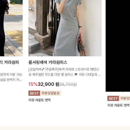
리 카라원피
롬셔링배색 카라원피스
[비율만점/
스
[군살커버💕/주문폭주]배색 카라와 스트라이프 패턴으
깔끔하게 착용 가능
로 캐주얼한 무드를 더한 롱 원피스 🖤 셔링 디테일과 쫀
고급스러운 플라
군살을 완벽히 커버
쫀한 스판 소재로 편안하면서도 여성스럽게 연출돼요
서 세련된 분위기
15%
32,900
원
38,700원
림하게 핏을 조절
12%
32,4
리뷰 카운트 영역
리뷰 카운트 영역