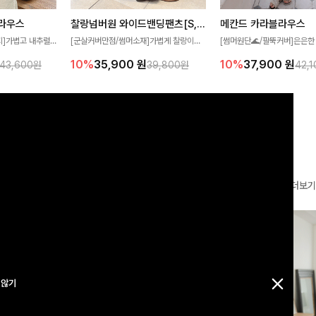
찰랑넘버원 와이드밴딩팬츠[S,M,L사이즈]
메칸드 카라블라우스
라우스
[군살커버만점/썸머소재]가볍게 찰랑이는
[썸머원단🌊/팔뚝커버]은은한
지]가볍고 내추럴
원단과 여유로운 와이드 핏으로 하루 종일
와 여유로운 실루엣이 만나 
라우스로, 답답함
10%
35,900
원
10%
37,900
원
39,800원
42,
43,600원
편안하게 착용하실 수 있는 팬츠입니다 🖤
세련된 무드를 연출해주는 블
 얼굴선을 더욱 시
✨ 허리 전체 밴딩과 스트링 디테일로 안정
리룩부터 출근룩까지 다양하게
🌿
감 있는 착용감을 더해드려요!
은 베이직한 디자인!
더보기
 않기