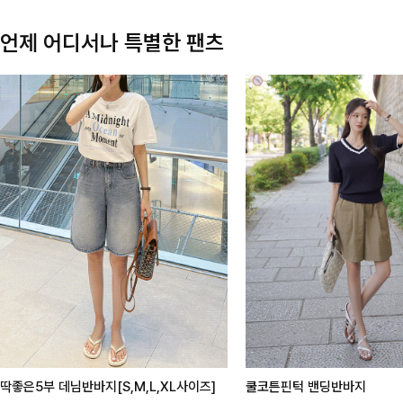
언제 어디서나 특별한 팬츠
딱좋은5부 데님반바지[S,M,L,XL사이즈]
쿨코튼핀턱 밴딩반바지