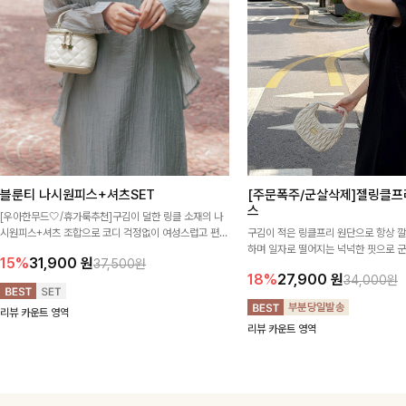
블룬티 나시원피스+셔츠SET
[주문폭주/군살삭제]젤링클프
스
[우아한무드🤍/휴가룩추천]구김이 덜한 링클 소재의 나
시원피스+셔츠 조합으로 코디 걱정없이 여성스럽고 편안
구김이 적은 링클프리 원단으로 항상 
하게 즐길 수 있는 아이템이에요:)
하며 일자로 떨어지는 넉넉한 핏으로 
15%
31,900
원
37,500원
해주는 원피스에요🖤
18%
27,900
원
34,000원
리뷰 카운트 영역
리뷰 카운트 영역