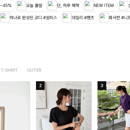
~45%
오늘 출발
단, 하루 혜택
NEW ITEM
하나로 완성된 코디 #원피스
데일리 #팬츠
화사한 #니
T-SHIRT
OUTER