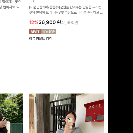
즈]
 떨어지는 핏으
[MADE/후기인
 반바지🤎 넉넉
[미운군살커버/쫀쫀👍]군살을 잡아주는 깔끔한 부츠컷
직하지만 부츠컷으
여행룩까지 활용도
핏에 발목이 드러나는 8부 기장으로 다리를 슬림하고 길
로 하루종일 편안
20%
29,9
어보이게 만들어주며 생지 소재로 멋을 더한 데님팬츠에
12%
36,900
원
41,900원
요~!
리뷰 카운트 영역
리뷰 카운트 영역