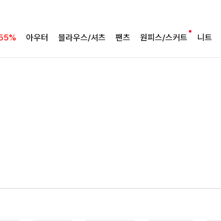
여름의 끝을 완성할
55%
아우터
블라우스/셔츠
팬츠
원피스/스커트
니트
감각적인 원피스
셀퍼프 셔링원피스