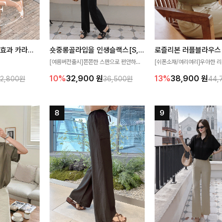
[재구매율1위] 냉감효과 카라니트
숏중롱골라입을 인생슬랙스[S,M,L,XL사이즈]
로즐리본 러플블라우스
[여름버전출시]쫀쫀한 스판으로 편안하게
[쉬폰소재/여리여리]우아한 리
필요가 없어요!얇
착용되어 누구나 입기 좋은 데일리 슬랙스!
연스럽게 흐르는 러플 디테일
10%
32,900
원
13%
38,900
원
32,800원
36,500원
44,
여름에도 시원하게
숏·기본·롱 기장과 와이드·부츠컷 핏까지 취
분위기를 더해주는 블라우스 
다
향에 맞게 선택할 수 있어 더욱 만족스러워
한 소재감과 여유롭게 떨어지
요
얼굴까지 화사해 보이며 세련
좋아요