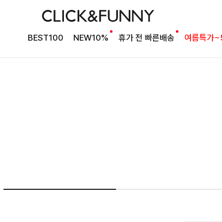
시원한 데일리 무드의
BEST100
NEW10%
휴가 전 빠른배송
여름특가~
베스트셀러 블라우스
[2차리오더] 드람린넨 스트링블라우스