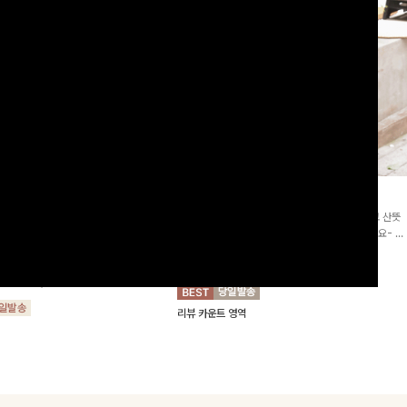
2차리오더]뮨스트링 플라워원피
딘젤퍼프 스트라이프원피스
[청순무드/체형커버]꾸안꾸 무드의 정석🤍 가볍고 산뜻
워 패턴과 랩 디자인으로 여성스러우면
한 착용감으로 여름 내내 손이 자주 가는 원피스예요- 은
를 더해주며 스트링이 내장되어있어 슬
은한 스트라이프 패턴과 여유로운 핏이 만나 편안함은 물
10%
64,900
원
72,100원
할 수 있어요🤍
론, 고급스러운 분위기까지 더해드립니다
00
원
36,800원
리뷰 카운트 영역