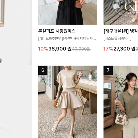
룬셀퍼프 셔링원피스
[데이트룩추천🩷]은은한 셔링 디테일과 퍼
[베스트🏆접촉냉감]
프 소매가 어우러져 사랑스러운 무드를 완
여름에도 무더위 걱정할 
10%
36,900
원
17%
27,300
원
40,900원
성해주는 원피스🤍 허리 스모크 밴딩이 슬
고 가벼운 소재감으로 
림한 실루엣을 연출해주며, 자연스럽게 퍼
즐기실 수 있는 니트랍니
지는 플레어 라인으로 여성스럽고 편안하게
즐기기 좋아요