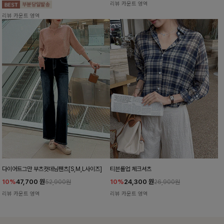
리뷰 카운트 영역
리뷰 카운트 영역
다이어트그만 부츠컷데님팬츠[S,M,L사이즈]
티븐롤업 체크셔츠
10%
47,700
원
10%
24,300
원
52,900원
26,900원
리뷰 카운트 영역
리뷰 카운트 영역