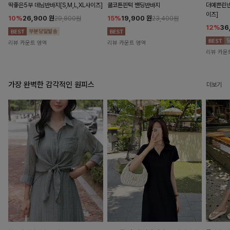
딱좋은5부 데님반바지[S,M,L,XL사이즈]
쿨코튼핀턱 밴딩반바지
더예쁜린넨
이즈]
10%
26,900
원
15%
19,900
원
29,800원
23,400원
12%
36
리뷰 카운트 영역
리뷰 카운트 영역
리뷰 카운
가장 완벽한 감각적인 원피스
더보기