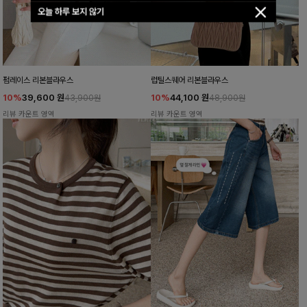
오늘 하루 보지 않기
펌레이스 리본블라우스
럽틸스퀘어 리본블라우스
10%
39,600
원
10%
44,100
원
43,900원
48,900원
리뷰 카운트 영역
리뷰 카운트 영역