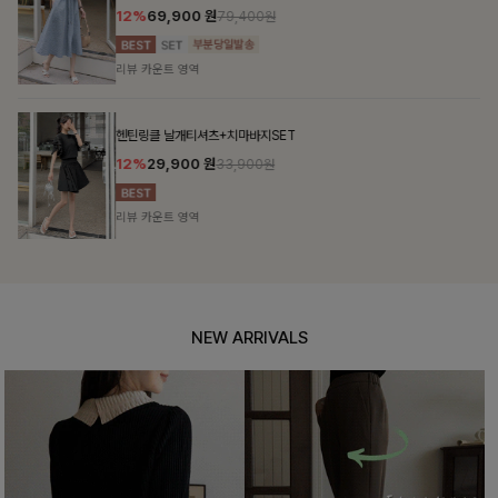
12%
69,900
원
79,400원
리뷰 카운트 영역
헨틴링클 날개티셔츠+치마바지SET
12%
29,900
원
33,900원
리뷰 카운트 영역
NEW ARRIVALS