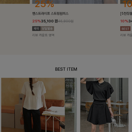
25%
10%
밴스트라이프 스트링원피스
[5천장돌파/C
25%
35,100
원
10%
34,90
46,800원
리뷰 카운트 영역
리뷰 카운트 영
BEST ITEM