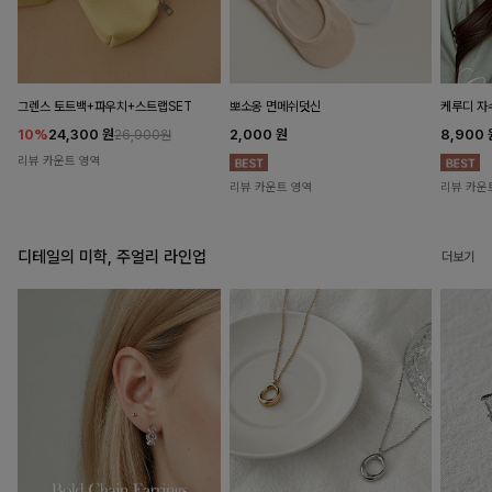
뽀소옹 면메쉬덧신
그렌스 토트백+파우치+스트랩SET
케루디 자
2,000
원
10%
24,300
원
8,900
26,900원
리뷰 카운트 영역
리뷰 카운트 영역
리뷰 카운
디테일의 미학, 주얼리 라인업
더보기