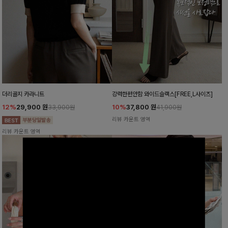
더리골지 카라니트
강력한편안함 와이드슬랙스[FREE,L사이즈]
12%
29,900
원
10%
37,800
원
33,900원
41,900원
리뷰 카운트 영역
리뷰 카운트 영역