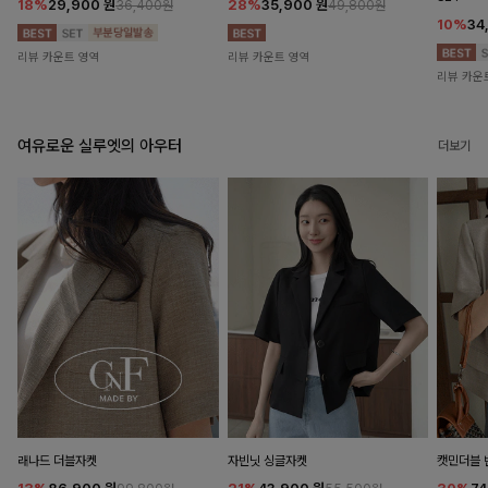
18%
29,900
원
28%
35,900
원
36,400원
49,800원
10%
34
리뷰 카운트 영역
리뷰 카운트 영역
리뷰 카운
여유로운 실루엣의 아우터
더보기
래나드 더블자켓
자빈닛 싱글자켓
캣민더블 