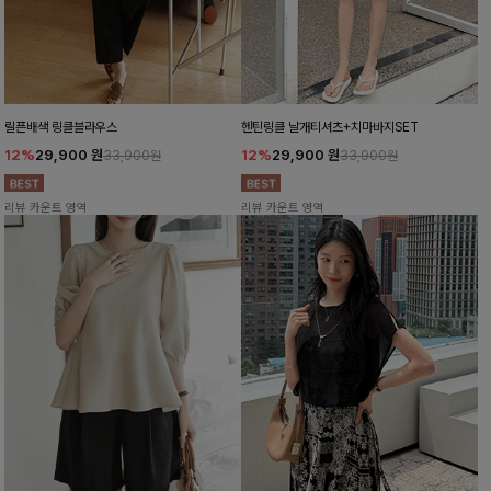
릴픈배색 링클블라우스
헨틴링클 날개티셔츠+치마바지SET
12%
29,900
원
12%
29,900
원
33,900원
33,900원
리뷰 카운트 영역
리뷰 카운트 영역