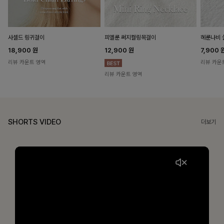
헤룬나비 
사셀드 링귀걸이
피엘룬 써지컬링목걸이
7,900
18,900
원
12,900
원
리뷰 카운
리뷰 카운트 영역
리뷰 카운트 영역
SHORTS VIDEO
더보기