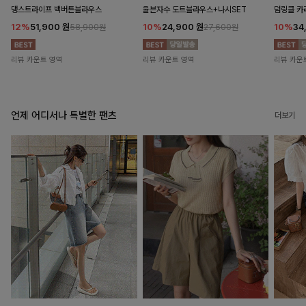
댕스트라이프 백버튼블라우스
율븐자수 도트블라우스+나시SET
덤링클 카
12%
51,900
원
10%
24,900
원
10%
34
58,900원
27,600원
리뷰 카운트 영역
리뷰 카운트 영역
리뷰 카운
언제 어디서나 특별한 팬츠
더보기