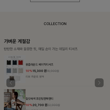
COLLECTION
가장 쉬운 코디
특별한 날부터 일상까지 함께하는 룩
쥬빌스트링 포켓원피스
17%
48,900
원
58,900원
리뷰 카운트 영역
블룬티 나시원피스+셔츠SET
15%
31,900
원
37,500원