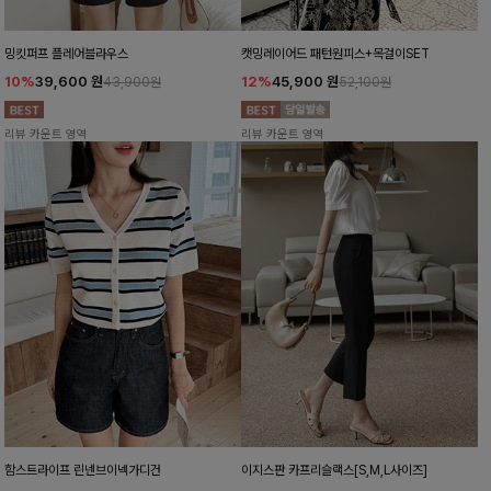
밍킷퍼프 플레어블라우스
캣밍레이어드 패턴원피스+목걸이SET
10%
39,600
원
12%
45,900
원
43,900원
52,100원
리뷰 카운트 영역
리뷰 카운트 영역
함스트라이프 린넨브이넥가디건
이지스판 카프리슬랙스[S,M,L사이즈]