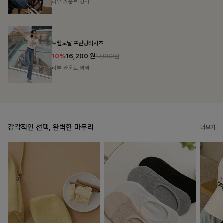
리뷰 카운트 영역
캣시어서커 버튼카라원피스+벨트SET
16%
79,900
원
95,100원
리뷰 카운트 영역
감각적인 선택, 완벽한 마무리
더보기