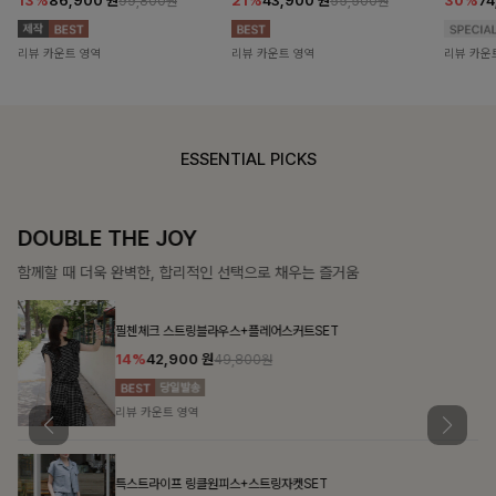
13%
86,900
원
21%
43,900
원
30%
7
99,800원
55,500원
리뷰 카운트 영역
리뷰 카운트 영역
리뷰 카운
ESSENTIAL PICKS
DOUBLE THE JOY
함께할 때 더욱 완벽한, 합리적인 선택으로 채우는 즐거움
필첸체크 스트링블라우스+플레어스커트SET
14%
42,900
원
49,800원
리뷰 카운트 영역
특스트라이프 링클원피스+스트링자켓SET