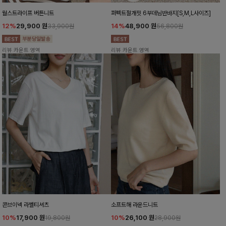
월스트라이프 버튼니트
퍼펙트절개핏 6부데님반바지[S,M,L사이즈]
12%
29,900
원
14%
48,900
원
33,900원
56,800원
리뷰 카운트 영역
리뷰 카운트 영역
콘브이넥 라벨티셔츠
소프트해 라운드니트
10%
17,900
원
10%
26,100
원
19,800원
28,900원