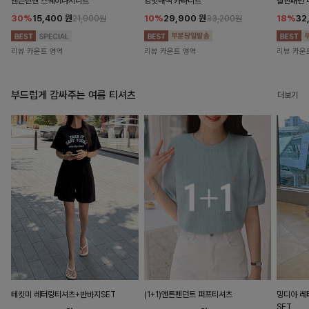
앤즌린넨 스퀘어나시니트
킹밋배색 카라니트
캘핀패턴 
30%
15,400
원
10%
29,900
원
18%
32
21,900원
33,200원
리뷰 카운트 영역
리뷰 카운트 영역
리뷰 카운
부드럽게 감싸주는 여름 티셔츠
더보기
테킷미 레터링티셔츠+반바지SET
(1+1)앤튼펜던트 퍼프티셔츠
밍디아 
SET