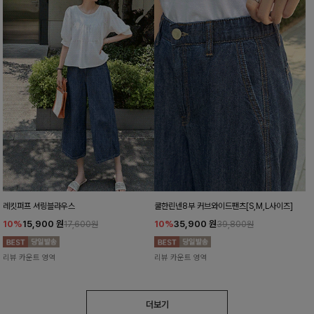
레킷퍼프 셔링블라우스
쿨한린넨8부 커브와이드팬츠[S,M,L사이즈]
10%
15,900
원
10%
35,900
원
17,600원
39,800원
리뷰 카운트 영역
리뷰 카운트 영역
더보기