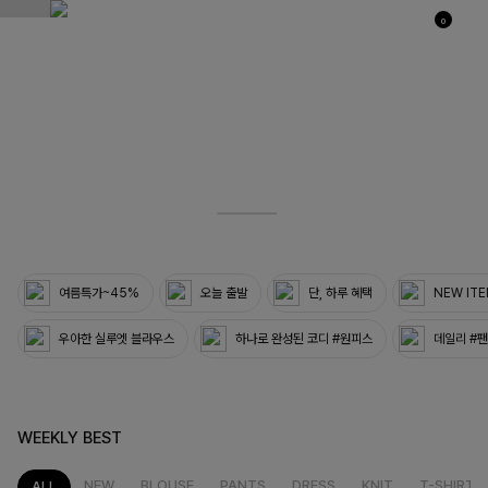
0
03
33
여름특가~45%
오늘 출발
단, 하루 혜택
NEW IT
우아한 실루엣 블라우스
하나로 완성된 코디 #원피스
데일리 #
WEEKLY BEST
NEW
BLOUSE
PANTS
DRESS
KNIT
T-SHIRT
ALL