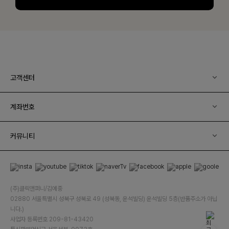
고객센터
계좌번호
커뮤니티
(주)클릭앤퍼니/김예중
02880 서울특별시 성북구 성북로 49 (성북동, 운석빌딩) 운석빌딩 5층(반품주소가 아닙
니다.)
사업자 등록번호 209-81-43420