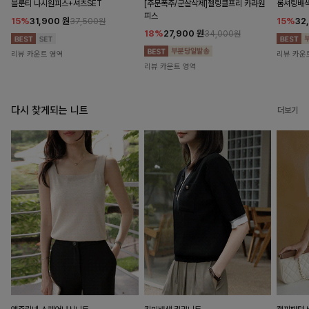
블룬티 나시원피스+셔츠SET
[주문폭주/군살삭제]젤링클프리 카라원
롬셔링배
피스
15%
31,900
원
15%
32
37,500원
18%
27,900
원
34,000원
리뷰 카운트 영역
리뷰 카운
리뷰 카운트 영역
다시 찾게되는 니트
더보기