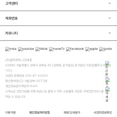
고객센터
계좌번호
커뮤니티
(주)클릭앤퍼니/김예중
02880 서울특별시 성북구 성북로 49 (성북동, 운석빌딩) 운석빌딩 5층(반품주소가 아닙
니다.)
사업자 등록번호 209-81-43420
통신판매업신고 서울성북-0073호
개인정보관리책임자 박수미
고객님은 안전거래를 위해 현금으로 결제 시 저희 소핑몰에 가입한 구매안전서비스를 이용
하실 수 있습니다.
이용약관
개인정보처리방침
제휴/도매문의
사업자정보확인