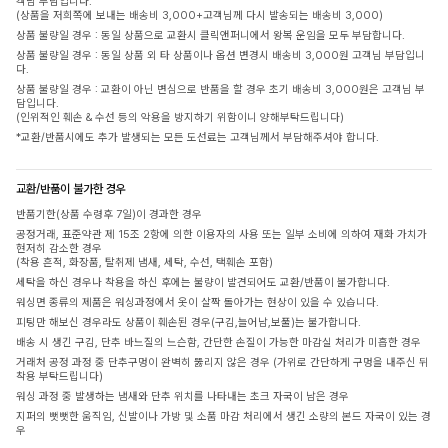
객님 부담입니다.
(상품을 저희쪽에 보내는 배송비 3,000+고객님께 다시 발송되는 배송비 3,000)
상품 불량일 경우 : 동일 상품으로 교환시 클릭앤퍼니에서 왕복 운임을 모두 부담합니다.
상품 불량일 경우 : 동일 상품 외 타 상품이나 옵션 변경시 배송비 3,000원 고객님 부담입니
다.
상품 불량일 경우 : 교환이 아닌 변심으로 반품을 할 경우 초기 배송비 3,000원은 고객님 부
담입니다.
(인위적인 훼손 & 수선 등의 악용을 방지하기 위함이니 양해부탁드립니다)
*교환/반품시에도 추가 발생되는 모든 도선료는 고객님께서 부담해주셔야 합니다.
교환/반품이 불가한 경우
반품기한(상품 수령후 7일)이 경과한 경우
공정거래, 표준약관 제 15조 2항에 의한 이용자의 사용 또는 일부 소비에 의하여 재화 가치가
현저히 감소한 경우
(착용 흔적, 화장품, 탈취제 냄새, 세탁, 수선, 택훼손 포함)
세탁을 하신 경우나 착용을 하신 후에는 불량이 발견되어도 교환/반품이 불가합니다.
워싱면 종류의 제품은 워싱과정에서 옷이 살짝 돌아가는 현상이 있을 수 있습니다.
피팅만 해보신 경우라도 상품이 훼손된 경우(구김,늘어남,보풀)는 불가합니다.
배송 시 생긴 구김, 단추 바느질의 느슨함, 간단한 손질이 가능한 마감실 처리가 미흡한 경우
거래처 공정 과정 중 단추구멍이 완벽히 뚫리지 않은 경우 (가위로 간단하게 구멍을 내주신 뒤
착용 부탁드립니다)
워싱 과정 중 발생하는 냄새와 단추 위치를 나타내는 초크 자국이 남은 경우
지퍼의 뻣뻣한 움직임, 신발이나 가방 및 소품 마감 처리에서 생긴 소량의 본드 자국이 있는 경
우