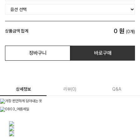
0
원
상품금액 합계
(
0
개)
장바구니
바로구매
상세정보
리뷰
(
0
)
Q&A