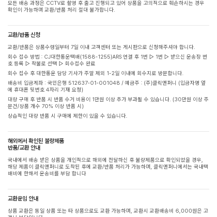
모든 배송 과정은 CCTV로 촬영 후 출고 진행되고 있어 상품을 고의적으로 훼손하시는 경우
확인이 가능하며 교환/반품 처리 절대 불가합니다.
교환/반품 신청
교환/반품은 상품수령일부터 7일 이내 고객센터 또는 게시판으로 신청해주셔야 합니다.
회수 접수 방법 : CJ대한통운택배(1588-1255)ARS 연결 후 1번 ▷ 1번 ▷ 받으신 운송장 번
호 등록 ▷ 착불로 선택 ▷ 회수접수 완료
회수 접수 후 대한통운 담당 기사가 주말 제외 1-2일 이내에 회수지로 방문합니다.
배송비 입금계좌 : 국민은행 512637-01-001048 / 예금주 : (주)클릭앤퍼니 (입금자명 옆
에 휴대폰 뒷번호 4자리 기재 요청)
대량 구매 후 반품 시 반품 수거 비용이 1만원 이상 추가 부과될 수 있습니다. (30만원 이상 주
문건/상품 개수 70% 이상 반품 시)
상습적인 대량 반품 시 구매에 제한이 있을 수 있습니다.
해외에서 확인된 불량제품
반품/교환 안내
국내에서 배송 받은 상품을 개인적으로 해외에 전달하신 후 불량제품으로 확인되었을 경우,
해당 제품이 클릭앤퍼니로 도착된 후에 교환/반품 처리가 가능하며, 클릭앤퍼니에서는 국내택
배비에 한해서 운송비를 부담 합니다
교환운임 안내
상품 교환은 동일 상품 또는 타 상품으로도 교환 가능하며, 교환시 교환배송비 6,000원은 고