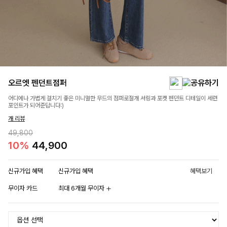
오르엣 펜던트점퍼
어디에나 가볍게 걸치기 좋은 미니멀한 무드의 점퍼로절개 셔링과 포켓 펜던트 디테일이 세련
포인트가 되어준답니다:)
개 리뷰
49,800
10%
44,900
신규가입 혜택
신규가입 혜택
혜택보기
무이자 카드
최대 6개월 무이자