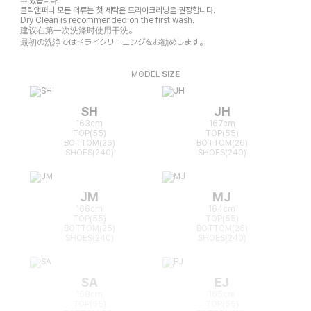
수 있습니다.
클릭앤퍼니 모든 의류는 첫 세탁은 드라이크리닝을 권장합니다.
Dry Clean is recommended on the first wash.
建议在第一次洗涤时使用干洗。
最初の洗浄ではドライクリーニングをお勧めします。
MODEL
SIZE
SH
JH
163cm
167cm
TOP(55)
TOP(55)
BOTTOM(26)
BOTTOM(26)
SHOES(240)
SHOES(240)
JM
MJ
166cm
164cm
TOP(55)
TOP(55)
BOTTOM(25)
BOTTOM(26)
SHOES(240)
SHOES(240)
SA
EJ
168cm
165cm
TOP(55)
TOP(55)