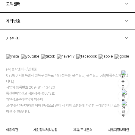
고객센터
계좌번호
커뮤니티
(주)클릭앤퍼니/김예중
02880 서울특별시 성북구 성북로 49 (성북동, 운석빌딩) 운석빌딩 5층(반품주소가 아닙
니다.)
사업자 등록번호 209-81-43420
통신판매업신고 서울성북-0073호
개인정보관리책임자 박수미
고객님은 안전거래를 위해 현금으로 결제 시 저희 소핑몰에 가입한 구매안전서비스를 이용
하실 수 있습니다.
이용약관
개인정보처리방침
제휴/도매문의
사업자정보확인