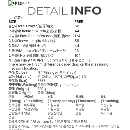
(cm기준)
SIZE
FREE
총길이
Total Length/全長/着丈
60
어깨넓이
Shoulder Width/肩宽/肩幅
44
가슴둘레
Bust Circumference/胸围/胸まわり
124
팔길이
Sleeve Length/袖长/袖丈
55
팔둘레
Arm/袖围/腕まわり
44
암홀너비
Armhole/袖根围/アームホール
26
밑단둘레
Hem/裤脚围/裾まわり
100
사이즈는 재는 위치에 따라 1~3cm의 오차가 생길 수 있습니다.
There may be 1~3cm difference depending on the measuring
method / location.
색상(Color)
베이지(Beige), 블랙(Black)
소재(Material)
면(Cotton) 97%, 스판(Span) 3%
사이즈(Size)
FREE
세탁방법(Washing)
드라이크리닝(Dry cleaning)
중량(Weight)
310g
제조국(Origin)
중국(China)
안감
신축성
비침
두께감
촉감
(Lining)
(Flexibility)
(Transparency)
(Thickness)
(Touching)
전체안감
매우좋음
비침있음
두꺼움
까슬거림
부분안감
약간당겨짐
비침약간
적당함
적당함
안감탈부착
없음
밝은칼라만
얇음
부드러움
없음
없음
취급시 주의사항 / Attention to / 注意事项 / 注意事項
상품별로 기재된 소재에 해당하는 세탁 및 관리법을 지켜주셔야 더 오래 예쁘게 입으실