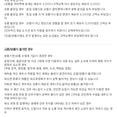
객님 부담입니다.
(상품을 저희쪽에 보내는 배송비 3,000+고객님께 다시 발송되는 배송비 3,000)
상품 불량일 경우 : 동일 상품으로 교환시 클릭앤퍼니에서 왕복 운임을 모두 부담합니다.
상품 불량일 경우 : 동일 상품 외 타 상품이나 옵션 변경시 배송비 3,000원 고객님 부담입니
다.
상품 불량일 경우 : 교환이 아닌 변심으로 반품을 할 경우 초기 배송비 3,000원은 고객님 부
담입니다.
(인위적인 훼손 & 수선 등의 악용을 방지하기 위함이니 양해부탁드립니다)
*교환/반품시에도 추가 발생되는 모든 도선료는 고객님께서 부담해주셔야 합니다.
교환/반품이 불가한 경우
반품기한(상품 수령후 7일)이 경과한 경우
공정거래, 표준약관 제 15조 2항에 의한 이용자의 사용 또는 일부 소비에 의하여 재화 가치가
현저히 감소한 경우
(착용 흔적, 화장품, 탈취제 냄새, 세탁, 수선, 택훼손 포함)
세탁을 하신 경우나 착용을 하신 후에는 불량이 발견되어도 교환/반품이 불가합니다.
워싱면 종류의 제품은 워싱과정에서 옷이 살짝 돌아가는 현상이 있을 수 있습니다.
피팅만 해보신 경우라도 상품이 훼손된 경우(구김,늘어남,보풀)는 불가합니다.
배송 시 생긴 구김, 단추 바느질의 느슨함, 간단한 손질이 가능한 마감실 처리가 미흡한 경우
거래처 공정 과정 중 단추구멍이 완벽히 뚫리지 않은 경우 (가위로 간단하게 구멍을 내주신 뒤
착용 부탁드립니다)
워싱 과정 중 발생하는 냄새와 단추 위치를 나타내는 초크 자국이 남은 경우
지퍼의 뻣뻣한 움직임, 신발이나 가방 및 소품 마감 처리에서 생긴 소량의 본드 자국이 있는 경
우