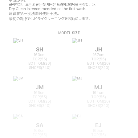
수 있습니다.
클릭앤퍼니 모든 의류는 첫 세탁은 드라이크리닝을 권장합니다.
Dry Clean is recommended on the first wash.
建议在第一次洗涤时使用干洗。
最初の洗浄ではドライクリーニングをお勧めします。
MODEL
SIZE
SH
JH
163cm
167cm
TOP(55)
TOP(55)
BOTTOM(26)
BOTTOM(26)
SHOES(240)
SHOES(240)
JM
MJ
166cm
164cm
TOP(55)
TOP(55)
BOTTOM(25)
BOTTOM(26)
SHOES(240)
SHOES(240)
SA
EJ
168cm
165cm
TOP(55)
TOP(55)