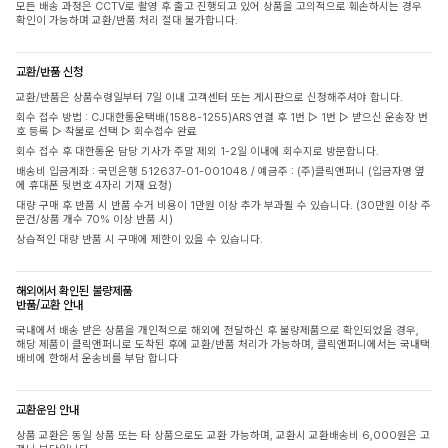
모든 배송 과정은 CCTV로 촬영 후 출고 진행되고 있어 상품을 고의적으로 훼손하시는 경우
확인이 가능하며 교환/반품 처리 절대 불가합니다.
교환/반품 신청
교환/반품은 상품수령일부터 7일 이내 고객센터 또는 게시판으로 신청해주셔야 합니다.
회수 접수 방법 : CJ대한통운택배(1588-1255)ARS 연결 후 1번 ▷ 1번 ▷ 받으신 운송장 번
호 등록 ▷ 착불로 선택 ▷ 회수접수 완료
회수 접수 후 대한통운 담당 기사가 주말 제외 1-2일 이내에 회수지로 방문합니다.
배송비 입금계좌 : 국민은행 512637-01-001048 / 예금주 : (주)클릭앤퍼니 (입금자명 옆
에 휴대폰 뒷번호 4자리 기재 요청)
대량 구매 후 반품 시 반품 수거 비용이 1만원 이상 추가 부과될 수 있습니다. (30만원 이상 주
문건/상품 개수 70% 이상 반품 시)
상습적인 대량 반품 시 구매에 제한이 있을 수 있습니다.
해외에서 확인된 불량제품
반품/교환 안내
국내에서 배송 받은 상품을 개인적으로 해외에 전달하신 후 불량제품으로 확인되었을 경우,
해당 제품이 클릭앤퍼니로 도착된 후에 교환/반품 처리가 가능하며, 클릭앤퍼니에서는 국내택
배비에 한해서 운송비를 부담 합니다
교환운임 안내
상품 교환은 동일 상품 또는 타 상품으로도 교환 가능하며, 교환시 교환배송비 6,000원은 고