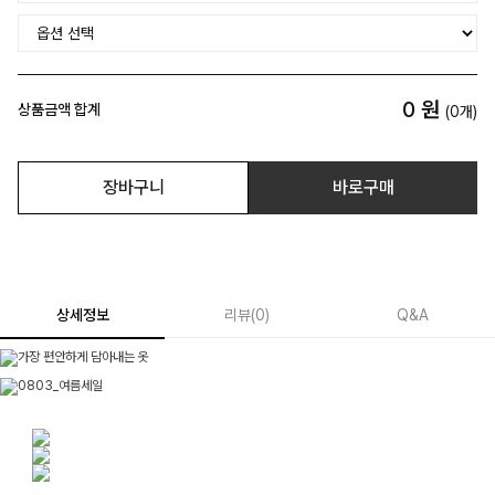
0
원
상품금액 합계
(
0
개)
장바구니
바로구매
상세정보
리뷰
(
0
)
Q&A