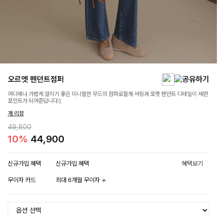
오르엣 펜던트점퍼
어디에나 가볍게 걸치기 좋은 미니멀한 무드의 점퍼로절개 셔링과 포켓 펜던트 디테일이 세련
포인트가 되어준답니다:)
개 리뷰
49,800
10%
44,900
신규가입 혜택
신규가입 혜택
혜택보기
무이자 카드
최대 6개월 무이자