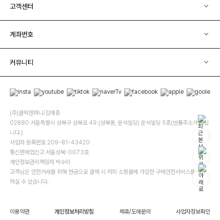
고객센터
계좌번호
커뮤니티
(주)클릭앤퍼니/김예중
02880 서울특별시 성북구 성북로 49 (성북동, 운석빌딩) 운석빌딩 5층(반품주소가 아닙
니다.)
사업자 등록번호 209-81-43420
통신판매업신고 서울성북-0073호
개인정보관리책임자 박수미
고객님은 안전거래를 위해 현금으로 결제 시 저희 소핑몰에 가입한 구매안전서비스를 이용
하실 수 있습니다.
이용약관
개인정보처리방침
제휴/도매문의
사업자정보확인