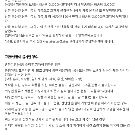
객님 부담입니다.
(상품을 저희쪽에 보내는 배송비 3,000+고객님께 다시 발송되는 배송비 3,000)
상품 불량일 경우 : 동일 상품으로 교환시 클릭앤퍼니에서 왕복 운임을 모두 부담합니다.
상품 불량일 경우 : 동일 상품 외 타 상품이나 옵션 변경시 배송비 3,000원 고객님 부담입니
다.
상품 불량일 경우 : 교환이 아닌 변심으로 반품을 할 경우 초기 배송비 3,000원은 고객님 부
담입니다.
(인위적인 훼손 & 수선 등의 악용을 방지하기 위함이니 양해부탁드립니다)
*교환/반품시에도 추가 발생되는 모든 도선료는 고객님께서 부담해주셔야 합니다.
교환/반품이 불가한 경우
반품기한(상품 수령후 7일)이 경과한 경우
공정거래, 표준약관 제 15조 2항에 의한 이용자의 사용 또는 일부 소비에 의하여 재화 가치가
현저히 감소한 경우
(착용 흔적, 화장품, 탈취제 냄새, 세탁, 수선, 택훼손 포함)
세탁을 하신 경우나 착용을 하신 후에는 불량이 발견되어도 교환/반품이 불가합니다.
워싱면 종류의 제품은 워싱과정에서 옷이 살짝 돌아가는 현상이 있을 수 있습니다.
피팅만 해보신 경우라도 상품이 훼손된 경우(구김,늘어남,보풀)는 불가합니다.
배송 시 생긴 구김, 단추 바느질의 느슨함, 간단한 손질이 가능한 마감실 처리가 미흡한 경우
거래처 공정 과정 중 단추구멍이 완벽히 뚫리지 않은 경우 (가위로 간단하게 구멍을 내주신 뒤
착용 부탁드립니다)
워싱 과정 중 발생하는 냄새와 단추 위치를 나타내는 초크 자국이 남은 경우
지퍼의 뻣뻣한 움직임, 신발이나 가방 및 소품 마감 처리에서 생긴 소량의 본드 자국이 있는 경
우