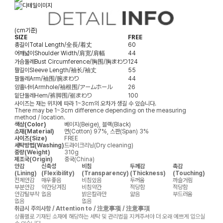
(cm기준)
SIZE
FREE
총길이
Total Length/全長/着丈
60
어깨넓이
Shoulder Width/肩宽/肩幅
44
가슴둘레
Bust Circumference/胸围/胸まわり
124
팔길이
Sleeve Length/袖长/袖丈
55
팔둘레
Arm/袖围/腕まわり
44
암홀너비
Armhole/袖根围/アームホール
26
밑단둘레
Hem/裤脚围/裾まわり
100
사이즈는 재는 위치에 따라 1~3cm의 오차가 생길 수 있습니다.
There may be 1~3cm difference depending on the measuring
method / location.
색상(Color)
베이지(Beige), 블랙(Black)
소재(Material)
면(Cotton) 97%, 스판(Span) 3%
사이즈(Size)
FREE
세탁방법(Washing)
드라이크리닝(Dry cleaning)
중량(Weight)
310g
제조국(Origin)
중국(China)
안감
신축성
비침
두께감
촉감
(Lining)
(Flexibility)
(Transparency)
(Thickness)
(Touching)
전체안감
매우좋음
비침있음
두꺼움
까슬거림
부분안감
약간당겨짐
비침약간
적당함
적당함
안감탈부착
없음
밝은칼라만
얇음
부드러움
없음
없음
취급시 주의사항 / Attention to / 注意事项 / 注意事項
상품별로 기재된 소재에 해당하는 세탁 및 관리법을 지켜주셔야 더 오래 예쁘게 입으실