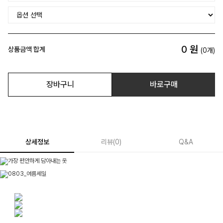
0
원
상품금액 합계
(
0
개)
장바구니
바로구매
상세정보
리뷰
(
0
)
Q&A