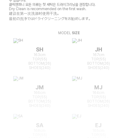
수 있습니다.
클릭앤퍼니 모든 의류는 첫 세탁은 드라이크리닝을 권장합니다.
Dry Clean is recommended on the first wash.
建议在第一次洗涤时使用干洗。
最初の洗浄ではドライクリーニングをお勧めします。
MODEL
SIZE
SH
JH
163cm
167cm
TOP(55)
TOP(55)
BOTTOM(26)
BOTTOM(26)
SHOES(240)
SHOES(240)
JM
MJ
166cm
164cm
TOP(55)
TOP(55)
BOTTOM(25)
BOTTOM(26)
SHOES(240)
SHOES(240)
SA
EJ
168cm
165cm
TOP(55)
TOP(55)