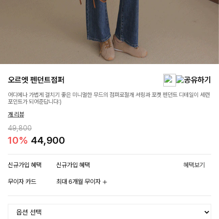
오르엣 펜던트점퍼
어디에나 가볍게 걸치기 좋은 미니멀한 무드의 점퍼로절개 셔링과 포켓 펜던트 디테일이 세련
포인트가 되어준답니다:)
개 리뷰
49,800
10%
44,900
신규가입 혜택
신규가입 혜택
혜택보기
무이자 카드
최대 6개월 무이자