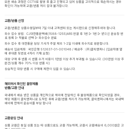
모든 배송 과정은 CCTV로 촬영 후 출고 진행되고 있어 상품을 고의적으로 훼손하시는 경우
확인이 가능하며 교환/반품 처리 절대 불가합니다.
교환/반품 신청
교환/반품은 상품수령일부터 7일 이내 고객센터 또는 게시판으로 신청해주셔야 합니다.
회수 접수 방법 : CJ대한통운택배(1588-1255)ARS 연결 후 1번 ▷ 1번 ▷ 받으신 운송장 번
호 등록 ▷ 착불로 선택 ▷ 회수접수 완료
회수 접수 후 대한통운 담당 기사가 주말 제외 1-2일 이내에 회수지로 방문합니다.
배송비 입금계좌 : 국민은행 512637-01-001048 / 예금주 : (주)클릭앤퍼니 (입금자명 옆
에 휴대폰 뒷번호 4자리 기재 요청)
대량 구매 후 반품 시 반품 수거 비용이 1만원 이상 추가 부과될 수 있습니다. (30만원 이상 주
문건/상품 개수 70% 이상 반품 시)
상습적인 대량 반품 시 구매에 제한이 있을 수 있습니다.
해외에서 확인된 불량제품
반품/교환 안내
국내에서 배송 받은 상품을 개인적으로 해외에 전달하신 후 불량제품으로 확인되었을 경우,
해당 제품이 클릭앤퍼니로 도착된 후에 교환/반품 처리가 가능하며, 클릭앤퍼니에서는 국내택
배비에 한해서 운송비를 부담 합니다
교환운임 안내
상품 교환은 동일 상품 또는 타 상품으로도 교환 가능하며, 교환시 교환배송비 6,000원은 고