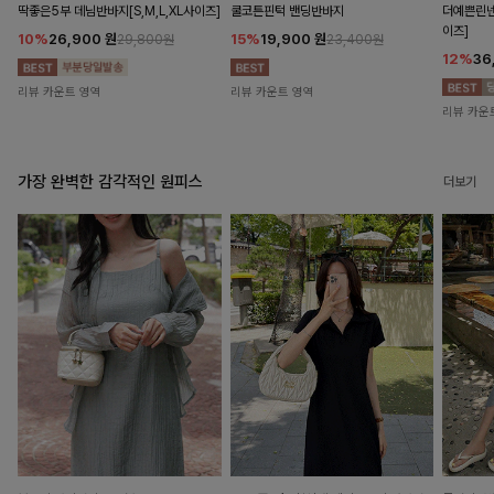
딱좋은5부 데님반바지[S,M,L,XL사이즈]
쿨코튼핀턱 밴딩반바지
더예쁜린넨
이즈]
10%
26,900
원
15%
19,900
원
29,800원
23,400원
12%
36
리뷰 카운트 영역
리뷰 카운트 영역
리뷰 카운
가장 완벽한 감각적인 원피스
더보기