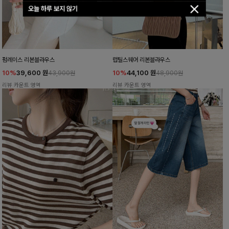
오늘 하루 보지 않기
펌레이스 리본블라우스
럽틸스퀘어 리본블라우스
10%
39,600
원
10%
44,100
원
43,900원
48,900원
리뷰 카운트 영역
리뷰 카운트 영역