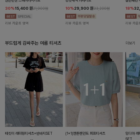
앤즌린넨 스퀘어나시니트
킹밋배색 카라니트
캘핀패턴 
30%
15,400
원
10%
29,900
원
18%
32
21,900원
33,200원
리뷰 카운트 영역
리뷰 카운트 영역
리뷰 카운
부드럽게 감싸주는 여름 티셔츠
더보기
테킷미 레터링티셔츠+반바지SET
(1+1)앤튼펜던트 퍼프티셔츠
밍디아 
SET