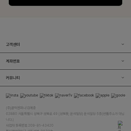
고객센터
계좌번호
커뮤니티
(주)클릭앤퍼니/김예중
02880 서울특별시 성북구 성북로 49 (성북동, 운석빌딩) 운석빌딩 5층(반품주소가 아닙
니다.)
사업자 등록번호 209-81-43420