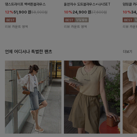
댕스트라이프 백버튼블라우스
율븐자수 도트블라우스+나시SET
덤링클 카
12%
51,900
원
10%
24,900
원
10%
34
58,900원
27,600원
리뷰 카운트 영역
리뷰 카운트 영역
리뷰 카운
언제 어디서나 특별한 팬츠
더보기