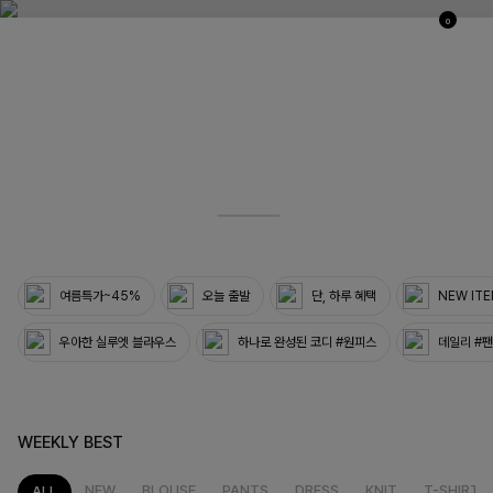
0
03
33
여름특가~45%
오늘 출발
단, 하루 혜택
NEW IT
우아한 실루엣 블라우스
하나로 완성된 코디 #원피스
데일리 #
WEEKLY BEST
NEW
BLOUSE
PANTS
DRESS
KNIT
T-SHIRT
ALL