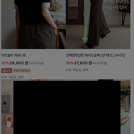
더리골지 카라니트
강력한편안함 와이드슬랙스[FREE,L사이즈]
12%
29,900
원
10%
37,800
원
33,900원
41,900원
리뷰 카운트 영역
리뷰 카운트 영역