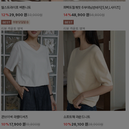
월스트라이프 버튼니트
퍼펙트절개핏 6부데님반바지[S,M,L사이즈]
12%
29,900
원
14%
48,900
원
33,900원
56,800원
리뷰 카운트 영역
리뷰 카운트 영역
콘브이넥 라벨티셔츠
소프트해 라운드니트
10%
17,900
원
10%
26,100
원
19,800원
28,900원