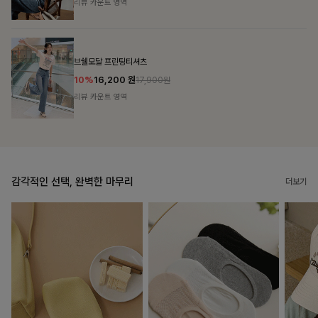
리뷰 카운트 영역
캣시어서커 버튼카라원피스+벨트SET
16%
79,900
원
95,100원
리뷰 카운트 영역
감각적인 선택, 완벽한 마무리
더보기