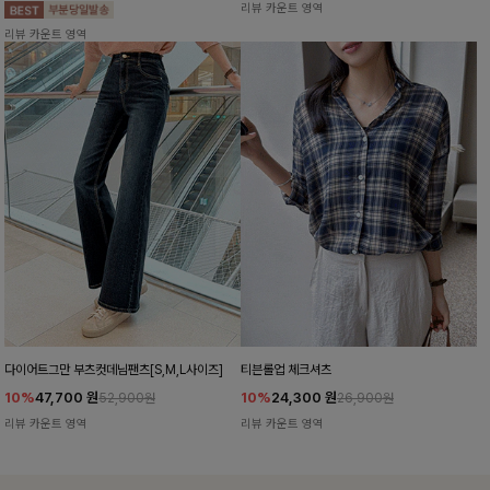
리뷰 카운트 영역
리뷰 카운트 영역
다이어트그만 부츠컷데님팬츠[S,M,L사이즈]
티븐롤업 체크셔츠
10%
47,700
원
10%
24,300
원
52,900원
26,900원
리뷰 카운트 영역
리뷰 카운트 영역