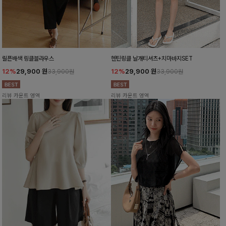
릴픈배색 링클블라우스
헨틴링클 날개티셔츠+치마바지SET
12%
29,900
원
12%
29,900
원
33,900원
33,900원
리뷰 카운트 영역
리뷰 카운트 영역