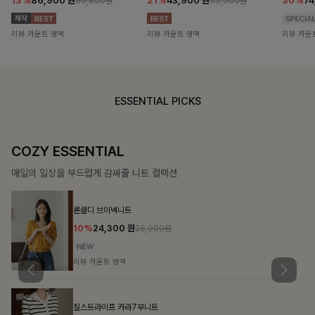
13%
86,900
원
21%
43,900
원
30%
7
99,800원
55,500원
리뷰 카운트 영역
리뷰 카운트 영역
리뷰 카운
ESSENTIAL PICKS
COZY ESSENTIAL
매일의 일상을 부드럽게 감싸줄 니트 컬렉션
론클디 브이넥니트
10%
24,300
원
26,900원
리뷰 카운트 영역
칠스트라이프 카라7부니트