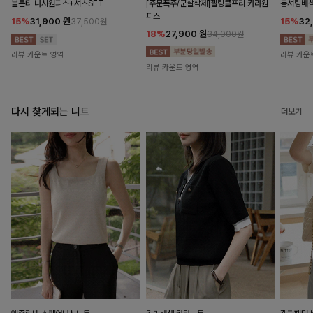
블룬티 나시원피스+셔츠SET
[주문폭주/군살삭제]젤링클프리 카라원
롬셔링배
피스
15%
31,900
원
15%
32
37,500원
18%
27,900
원
34,000원
리뷰 카운트 영역
리뷰 카운
리뷰 카운트 영역
다시 찾게되는 니트
더보기