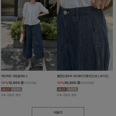
레킷퍼프 셔링블라우스
쿨한린넨8부 커브와이드팬츠[S,M,L사이즈]
10%
15,900
원
10%
35,900
원
17,600원
39,800원
리뷰 카운트 영역
리뷰 카운트 영역
더보기