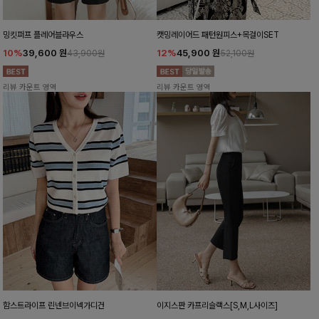
밍킷퍼프 플레어블라우스
캣밍레이어드 패턴원피스+목걸이SET
10%
39,600
원
12%
45,900
원
43,900원
52,100원
리뷰 카운트 영역
리뷰 카운트 영역
함스트라이프 린넨브이넥가디건
이지스판 카프리슬랙스[S,M,L사이즈]