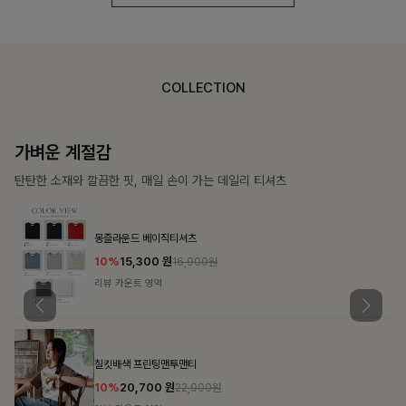
COLLECTION
가장 쉬운 코디
특별한 날부터 일상까지 함께하는 룩
쥬빌스트링 포켓원피스
17%
48,900
원
58,900원
리뷰 카운트 영역
블룬티 나시원피스+셔츠SET
15%
31,900
원
37,500원