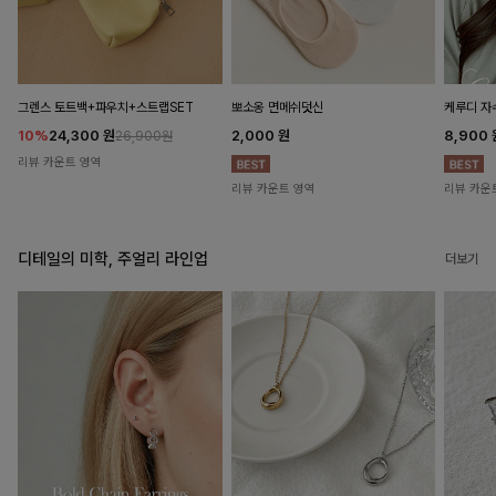
뽀소옹 면메쉬덧신
그렌스 토트백+파우치+스트랩SET
케루디 자
2,000
원
10%
24,300
원
8,900
26,900원
리뷰 카운트 영역
리뷰 카운트 영역
리뷰 카운
디테일의 미학, 주얼리 라인업
더보기