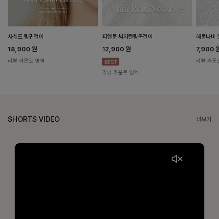
헤룬나비 
사셀드 링귀걸이
피엘룬 써지컬링목걸이
7,900
18,900
원
12,900
원
리뷰 카운
리뷰 카운트 영역
리뷰 카운트 영역
SHORTS VIDEO
더보기