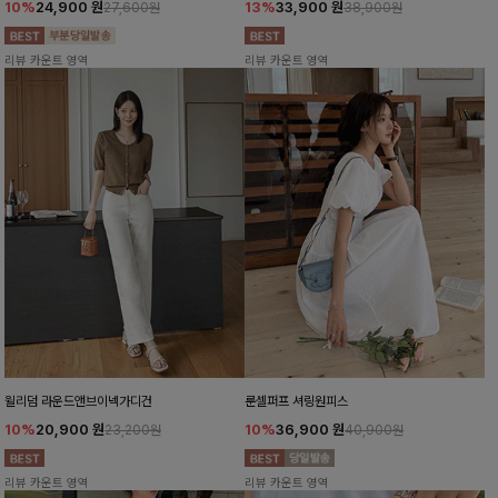
10%
24,900
원
13%
33,900
원
27,600원
38,900원
리뷰 카운트 영역
리뷰 카운트 영역
윌리덤 라운드앤브이넥가디건
룬셀퍼프 셔링원피스
10%
20,900
원
10%
36,900
원
23,200원
40,900원
리뷰 카운트 영역
리뷰 카운트 영역