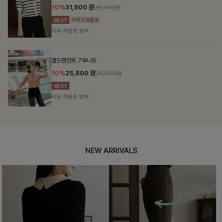
10%
31,900
원
35,400원
리뷰 카운트 영역
셀드펜던트 7부니트
10%
25,800
원
28,600원
리뷰 카운트 영역
NEW ARRIVALS