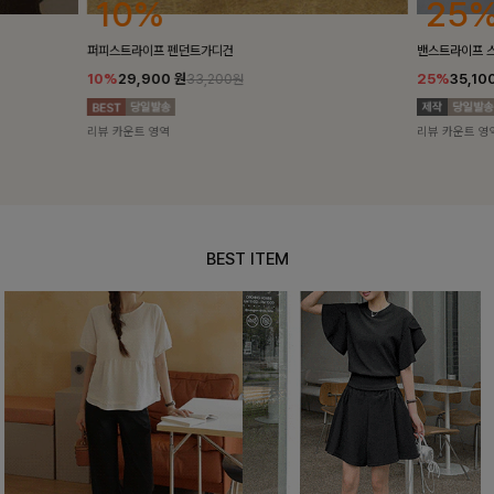
25%
10%
밴스트라이프 스트링원피스
[5천장돌파/C
25%
35,100
원
10%
34,90
46,800원
리뷰 카운트 영역
리뷰 카운트 영
BEST ITEM