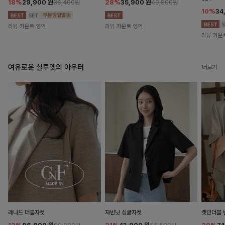
18%
29,900
원
28%
35,900
원
36,400원
49,800원
10%
34
리뷰 카운트 영역
리뷰 카운트 영역
리뷰 카운
여유로운 실루엣의 아우터
더보기
래나드 더블자켓
자빈닛 싱글자켓
캣민더블 