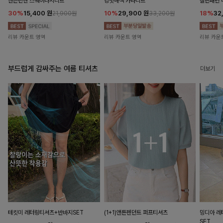
앤즌린넨 스퀘어나시니트
킹밋배색 카라니트
캘핀패턴 
30%
15,400
원
10%
29,900
원
18%
32
21,900원
33,200원
리뷰 카운트 영역
리뷰 카운트 영역
리뷰 카운
부드럽게 감싸주는 여름 티셔츠
더보기
테킷미 레터링티셔츠+반바지SET
(1+1)앤튼펜던트 퍼프티셔츠
밍디아 
SET