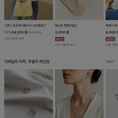
뽀소옹 면메쉬덧신
그렌스 토트백+파우치+스트랩SET
케루디 자
2,000
원
10%
24,300
원
8,900
26,900원
리뷰 카운트 영역
리뷰 카운트 영역
리뷰 카운
디테일의 미학, 주얼리 라인업
더보기