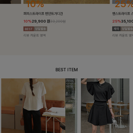
25%
10%
밴스트라이프 스트링원피스
[5천장돌파/C
25%
35,100
원
10%
34,90
46,800원
리뷰 카운트 영역
리뷰 카운트 영
BEST ITEM