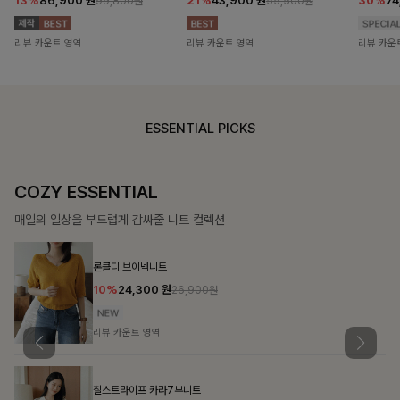
13%
86,900
원
21%
43,900
원
30%
7
99,800원
55,500원
리뷰 카운트 영역
리뷰 카운트 영역
리뷰 카운
ESSENTIAL PICKS
DOUBLE THE JOY
함께할 때 더욱 완벽한, 합리적인 선택으로 채우는 즐거움
필첸체크 스트링블라우스+플레어스커트SET
14%
42,900
원
49,800원
리뷰 카운트 영역
특스트라이프 링클원피스+스트링자켓SET