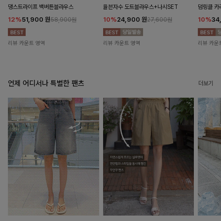
댕스트라이프 백버튼블라우스
율븐자수 도트블라우스+나시SET
덤링클 카
12%
51,900
원
10%
24,900
원
10%
34
58,900원
27,600원
리뷰 카운트 영역
리뷰 카운트 영역
리뷰 카운
언제 어디서나 특별한 팬츠
더보기