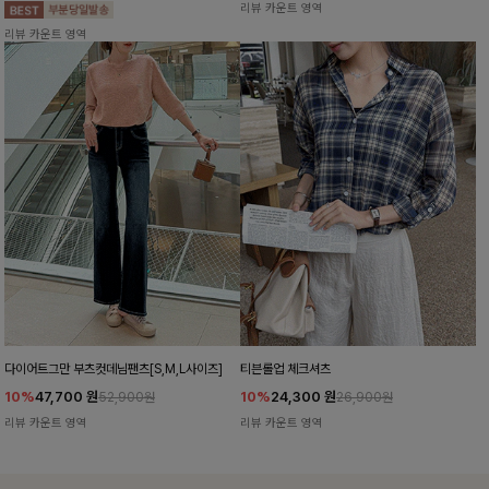
리뷰 카운트 영역
리뷰 카운트 영역
다이어트그만 부츠컷데님팬츠[S,M,L사이즈]
티븐롤업 체크셔츠
10%
47,700
원
10%
24,300
원
52,900원
26,900원
리뷰 카운트 영역
리뷰 카운트 영역