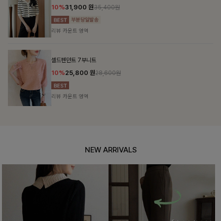
12%
69,900
원
79,400원
리뷰 카운트 영역
헨틴링클 날개티셔츠+치마바지SET
12%
29,900
원
33,900원
리뷰 카운트 영역
NEW ARRIVALS