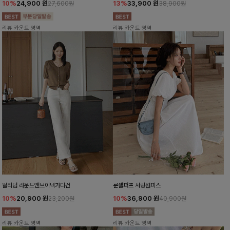
10%
24,900
원
13%
33,900
원
27,600원
38,900원
리뷰 카운트 영역
리뷰 카운트 영역
윌리덤 라운드앤브이넥가디건
룬셀퍼프 셔링원피스
10%
20,900
원
10%
36,900
원
23,200원
40,900원
리뷰 카운트 영역
리뷰 카운트 영역