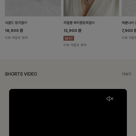
헤룬나비 
사셀드 링귀걸이
피엘룬 써지컬링목걸이
7,900
18,900
원
12,900
원
리뷰 카운
리뷰 카운트 영역
리뷰 카운트 영역
SHORTS VIDEO
더보기