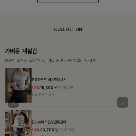
COLLECTION
가장 쉬운 코디
특별한 날부터 일상까지 함께하는 룩
쥬빌스트링 포켓원피스
17%
48,900
원
58,900원
리뷰 카운트 영역
블룬티 나시원피스+셔츠SET
15%
31,900
원
37,500원