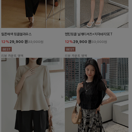
릴픈배색 링클블라우스
헨틴링클 날개티셔츠+치마바지SET
12%
29,900
원
12%
29,900
원
33,900원
33,900원
리뷰 카운트 영역
리뷰 카운트 영역