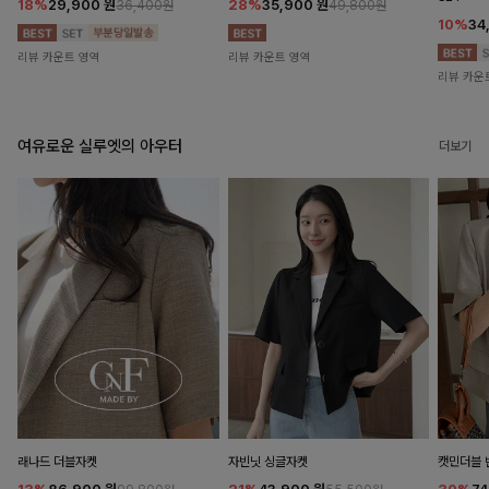
18%
29,900
원
28%
35,900
원
36,400원
49,800원
10%
34
리뷰 카운트 영역
리뷰 카운트 영역
리뷰 카운
여유로운 실루엣의 아우터
더보기
래나드 더블자켓
자빈닛 싱글자켓
캣민더블 