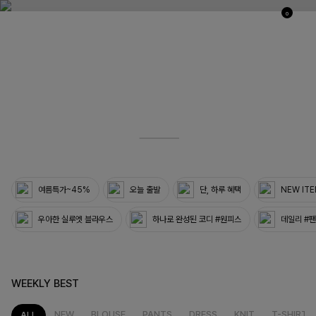
0
03
33
여름특가~45%
오늘 출발
단, 하루 혜택
NEW IT
우아한 실루엣 블라우스
하나로 완성된 코디 #원피스
데일리 #
WEEKLY BEST
NEW
BLOUSE
PANTS
DRESS
KNIT
T-SHIRT
ALL