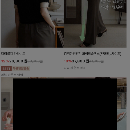
더리골지 카라니트
강력한편안함 와이드슬랙스[FREE,L사이즈]
12%
29,900
원
10%
37,800
원
33,900원
41,900원
리뷰 카운트 영역
리뷰 카운트 영역