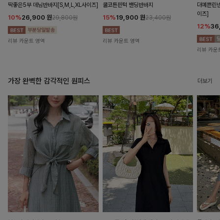
딱좋은5부 데님반바지[S,M,L,XL사이즈]
쿨코튼핀턱 밴딩반바지
더예쁜린넨
이즈]
10%
26,900
원
15%
19,900
원
29,800원
23,400원
12%
36
리뷰 카운트 영역
리뷰 카운트 영역
리뷰 카운
가장 완벽한 감각적인 원피스
더보기