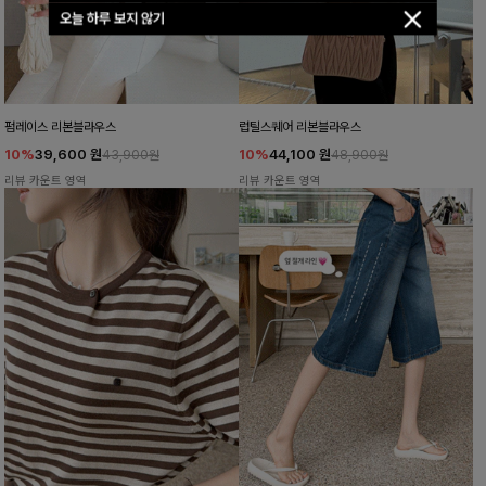
오늘 하루 보지 않기
펌레이스 리본블라우스
럽틸스퀘어 리본블라우스
10%
39,600
원
10%
44,100
원
43,900원
48,900원
리뷰 카운트 영역
리뷰 카운트 영역