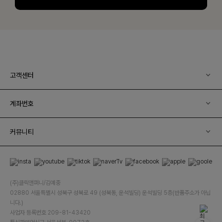
고객센터
계좌번호
커뮤니티
(주)클릭앤퍼니/김예중
02880 서울특별시 성북구 성북로 49 (성북동, 운석빌딩) 운석빌딩 5층(반품주소가 아닙
니다.)
사업자 등록번호 209-81-43420