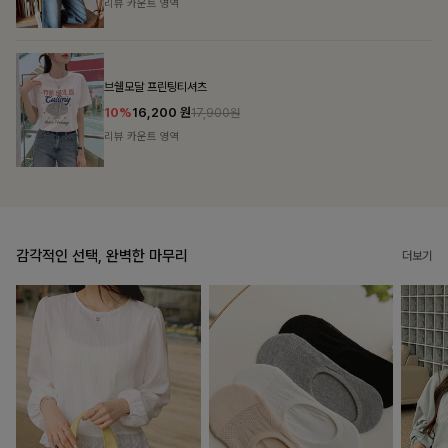
리뷰 카운트 영역
캣시어서커 버튼카라원피스+벨트SET
16%
79,900
원
95,100원
리뷰 카운트 영역
감각적인 선택, 완벽한 마무리
더보기