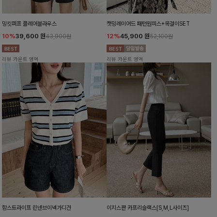
밍킷퍼프 플레어블라우스
캣밍레이어드 패턴원피스+목걸이SET
10%
39,600
원
12%
45,900
원
43,900원
52,100원
리뷰 카운트 영역
리뷰 카운트 영역
함스트라이프 린넨브이넥가디건
이지스판 카프리슬랙스[S,M,L사이즈]