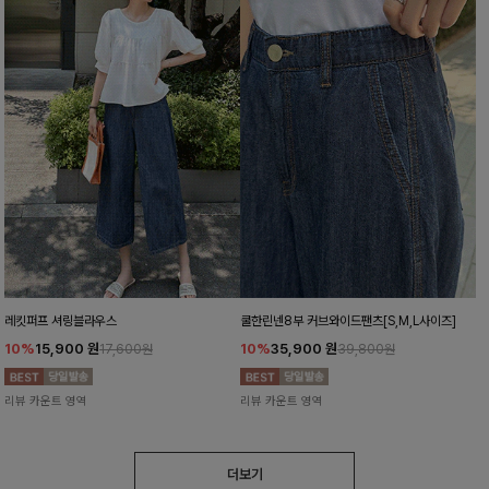
레킷퍼프 셔링블라우스
쿨한린넨8부 커브와이드팬츠[S,M,L사이즈]
10%
15,900
원
10%
35,900
원
17,600원
39,800원
리뷰 카운트 영역
리뷰 카운트 영역
더보기