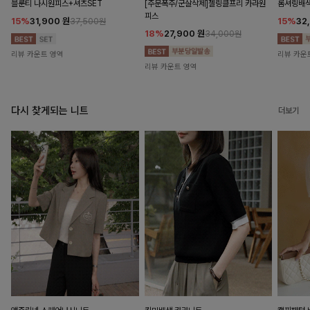
블룬티 나시원피스+셔츠SET
[주문폭주/군살삭제]젤링클프리 카라원
롬셔링배
피스
15%
31,900
원
15%
32
37,500원
18%
27,900
원
34,000원
리뷰 카운트 영역
리뷰 카운
리뷰 카운트 영역
다시 찾게되는 니트
더보기