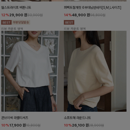
월스트라이프 버튼니트
퍼펙트절개핏 6부데님반바지[S,M,L사이즈]
12%
29,900
원
14%
48,900
원
33,900원
56,800원
리뷰 카운트 영역
리뷰 카운트 영역
콘브이넥 라벨티셔츠
소프트해 라운드니트
10%
17,900
원
10%
26,100
원
19,800원
28,900원