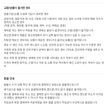
교환/반품이 불가한 경우
반품기한(상품 수령후 7일)이 경과한 경우
공정거래, 표준약관 제 15조 2항에 의한 이용자의 사용 또는 일부 소비에 의하여 재화 가치가
현저히 감소한 경우
(착용 흔적, 화장품, 탈취제 냄새, 세탁, 수선, 택훼손 포함)
세탁을 하신 경우나 착용을 하신 후에는 불량이 발견되어도 교환/반품이 불가합니다.
워싱면 종류의 제품은 워싱과정에서 옷이 살짝 돌아가는 현상이 있을 수 있습니다.
피팅만 해보신 경우라도 상품이 훼손된 경우(구김,늘어남,보풀)는 불가합니다.
배송 시 생긴 구김, 단추 바느질의 느슨함, 간단한 손질이 가능한 마감실 처리가 미흡한 경우
거래처 공정 과정 중 단추구멍이 완벽히 뚫리지 않은 경우 (가위로 간단하게 구멍을 내주신 뒤
착용 부탁드립니다)
워싱 과정 중 발생하는 냄새와 단추 위치를 나타내는 초크 자국이 남은 경우
지퍼의 뻣뻣한 움직임, 신발이나 가방 및 소품 마감 처리에서 생긴 소량의 본드 자국이 있는 경
우
환불 안내
환불시 수거 상품 확인 후 3일이내 결제하신 방법으로 환불해드립니다
예치금으로 환불 시 다시 원결제(무통장,핸드폰,카드)로의 환불은 불가합니다.
핸드폰 결제후 부분 취소 또는 결제한 달이 지나 환불시, 통신사 정책상 핸드폰 취소가 되지않
아 반품시 결제금액의 3.75%가 차감 후 환불됩니다.
적립금과 복합 결제하여 주문하였을 경우 환불 요청시 적립금이 우선적으로 환원됩니다.