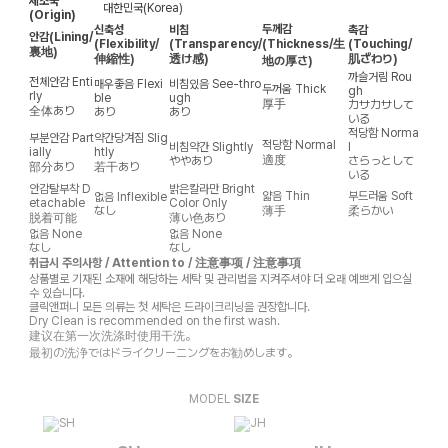
제조국
대한민국(Korea)
(Origin)
두께감
신축성
비침
촉감
안감
(Lining/
(Flexibility/
(Transparency/
(Thickness/生
(Touching/
裏地)
伸縮性)
透け感)
肌ざわり)
地の厚さ)
까슬거림
Rou
전체안감
Enti
매우좋음
Flexi
비침있음
See-thro
두꺼움
Thick
gh
rly
ble
ugh
厚手
カサカサして
全体あり
あり
あり
いる
적당함
Norma
부분안감
Part
약간당겨짐
Slig
적당함
Normal
비침약간
Slightly
l
ially
htly
適度
ややあり
さらっとして
部分あり
若干あり
いる
안감탈부착
D
밝은칼라만
Bright
얇음
Thin
부드러움
Soft
없음
Inflexible
etachable
Color Only
なし
薄手
柔らかい
脱着可能
薄い色あり
없음
None
없음
None
なし
なし
취급시 주의사항 / Attention to / 注意事项 / 注意事項
상품별로 기재된 소재에 해당하는 세탁 및 관리법을 지켜주셔야 더 오래 예쁘게 입으실
수 있습니다.
클릭앤퍼니 모든 의류는 첫 세탁은 드라이크리닝을 권장합니다.
Dry Clean is recommended on the first wash.
建议在第一次洗涤时使用干洗。
最初の洗浄ではドライクリーニングをお勧めします。
MODEL
SIZE