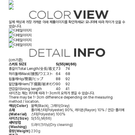
실제 색상과 가장 가까운 아래 제품이미지를 확인하세요! 모니터에 따라 차이가 있을 수
있습니다.
(cm기준)
스커트 SIZE
S(55)
M(66)
총길이
Total Length/全長/着丈
73
74
허리둘레
Waist/腰围/ウエスト
64
68
힙둘레
Hip/臀圍/ヒップ
88
92
밑단둘레
Hem/下擺圍/裾まわり
90
92
안감길이
lining length
40
41
사이즈는 재는 위치에 따라 1~3cm의 오차가 생길 수 있습니다.
There may be 1~3cm difference depending on the measuring
method / location.
색상(Color)
블랙(Black), 그레이(Gray)
소재
폴리에스터(Polyester) 90%, 레이온(Rayon) 10% / 안감-폴리에
(Material)
스터(Polyester) 100%
사이즈(Size)
S(55),M(66)
세탁방법
드라이크리닝(Dry cleaning)
(Washing)
중량(Weight)
230g