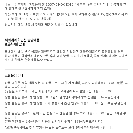
배송비 입금계좌 : 국민은행 512637-01-001048 / 예금주 : (주)클릭앤퍼니 (입금자명 옆
에 휴대폰 뒷번호 4자리 기재 요청)
대량 구매 후 반품 시 반품 수거 비용이 1만원 이상 추가 부과될 수 있습니다. (30만원 이상 주
문건/상품 개수 70% 이상 반품 시)
상습적인 대량 반품 시 구매에 제한이 있을 수 있습니다.
해외에서 확인된 불량제품
반품/교환 안내
국내에서 배송 받은 상품을 개인적으로 해외에 전달하신 후 불량제품으로 확인되었을 경우,
해당 제품이 클릭앤퍼니로 도착된 후에 교환/반품 처리가 가능하며, 클릭앤퍼니에서는 국내택
배비에 한해서 운송비를 부담 합니다
교환운임 안내
상품 교환은 동일 상품 또는 타 상품으로도 교환 가능하며, 교환시 교환배송비 6,000원은 고
객님 부담입니다.
(상품을 저희쪽에 보내는 배송비 3,000+고객님께 다시 발송되는 배송비 3,000)
상품 불량일 경우 : 동일 상품으로 교환시 클릭앤퍼니에서 왕복 운임을 모두 부담합니다.
상품 불량일 경우 : 동일 상품 외 타 상품이나 옵션 변경시 배송비 3,000원 고객님 부담입니
다.
상품 불량일 경우 : 교환이 아닌 변심으로 반품을 할 경우 초기 배송비 3,000원은 고객님 부
담입니다.
(인위적인 훼손 & 수선 등의 악용을 방지하기 위함이니 양해부탁드립니다)
*교환/반품시에도 추가 발생되는 모든 도선료는 고객님께서 부담해주셔야 합니다.