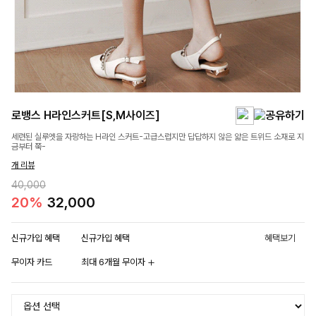
로뱅스 H라인스커트[S,M사이즈]
세련된 실루엣을 자랑하는 H라인 스커트-고급스럽지만 답답하지 않은 얇은 트위드 소재로 지
금부터 쭉-
개 리뷰
40,000
20%
32,000
신규가입 혜택
신규가입 혜택
혜택보기
무이자 카드
최대 6개월 무이자