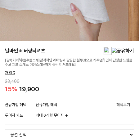
닐바인 레터링티셔츠
[팔뚝커버/후들후들소재]감각적인 레터링과 깔끔한 실루엣으로 캐주얼하면서 단정한 느낌을
주고 퍼프 소매로 여성스러움까지 살린 티셔츠에요!
개 리뷰
23,400
15%
19,900
신규가입 혜택
신규가입 혜택
혜택보기
무이자 카드
최대 6개월 무이자