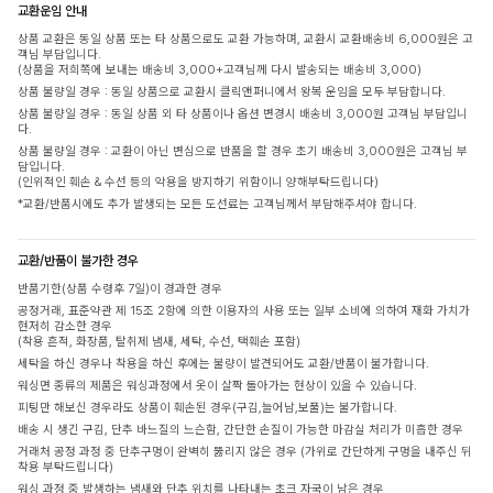
교환운임 안내
상품 교환은 동일 상품 또는 타 상품으로도 교환 가능하며, 교환시 교환배송비 6,000원은 고
객님 부담입니다.
(상품을 저희쪽에 보내는 배송비 3,000+고객님께 다시 발송되는 배송비 3,000)
상품 불량일 경우 : 동일 상품으로 교환시 클릭앤퍼니에서 왕복 운임을 모두 부담합니다.
상품 불량일 경우 : 동일 상품 외 타 상품이나 옵션 변경시 배송비 3,000원 고객님 부담입니
다.
상품 불량일 경우 : 교환이 아닌 변심으로 반품을 할 경우 초기 배송비 3,000원은 고객님 부
담입니다.
(인위적인 훼손 & 수선 등의 악용을 방지하기 위함이니 양해부탁드립니다)
*교환/반품시에도 추가 발생되는 모든 도선료는 고객님께서 부담해주셔야 합니다.
교환/반품이 불가한 경우
반품기한(상품 수령후 7일)이 경과한 경우
공정거래, 표준약관 제 15조 2항에 의한 이용자의 사용 또는 일부 소비에 의하여 재화 가치가
현저히 감소한 경우
(착용 흔적, 화장품, 탈취제 냄새, 세탁, 수선, 택훼손 포함)
세탁을 하신 경우나 착용을 하신 후에는 불량이 발견되어도 교환/반품이 불가합니다.
워싱면 종류의 제품은 워싱과정에서 옷이 살짝 돌아가는 현상이 있을 수 있습니다.
피팅만 해보신 경우라도 상품이 훼손된 경우(구김,늘어남,보풀)는 불가합니다.
배송 시 생긴 구김, 단추 바느질의 느슨함, 간단한 손질이 가능한 마감실 처리가 미흡한 경우
거래처 공정 과정 중 단추구멍이 완벽히 뚫리지 않은 경우 (가위로 간단하게 구멍을 내주신 뒤
착용 부탁드립니다)
워싱 과정 중 발생하는 냄새와 단추 위치를 나타내는 초크 자국이 남은 경우