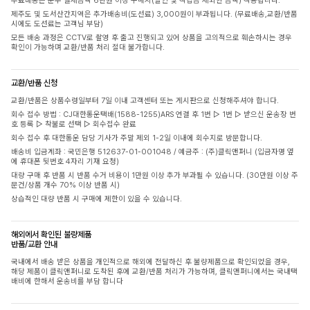
무료배송은 순수 결제금액 6만원 이상 구매시(할인 및 적립금 제외한 금액) 적용됩니다.
제주도 및 도서산간지역은 추가배송비(도선료) 3,000원이 부과됩니다. (무료배송,교환/반품
시에도 도선료는 고객님 부담)
모든 배송 과정은 CCTV로 촬영 후 출고 진행되고 있어 상품을 고의적으로 훼손하시는 경우
확인이 가능하며 교환/반품 처리 절대 불가합니다.
교환/반품 신청
교환/반품은 상품수령일부터 7일 이내 고객센터 또는 게시판으로 신청해주셔야 합니다.
회수 접수 방법 : CJ대한통운택배(1588-1255)ARS 연결 후 1번 ▷ 1번 ▷ 받으신 운송장 번
호 등록 ▷ 착불로 선택 ▷ 회수접수 완료
회수 접수 후 대한통운 담당 기사가 주말 제외 1-2일 이내에 회수지로 방문합니다.
배송비 입금계좌 : 국민은행 512637-01-001048 / 예금주 : (주)클릭앤퍼니 (입금자명 옆
에 휴대폰 뒷번호 4자리 기재 요청)
대량 구매 후 반품 시 반품 수거 비용이 1만원 이상 추가 부과될 수 있습니다. (30만원 이상 주
문건/상품 개수 70% 이상 반품 시)
상습적인 대량 반품 시 구매에 제한이 있을 수 있습니다.
해외에서 확인된 불량제품
반품/교환 안내
국내에서 배송 받은 상품을 개인적으로 해외에 전달하신 후 불량제품으로 확인되었을 경우,
해당 제품이 클릭앤퍼니로 도착된 후에 교환/반품 처리가 가능하며, 클릭앤퍼니에서는 국내택
배비에 한해서 운송비를 부담 합니다