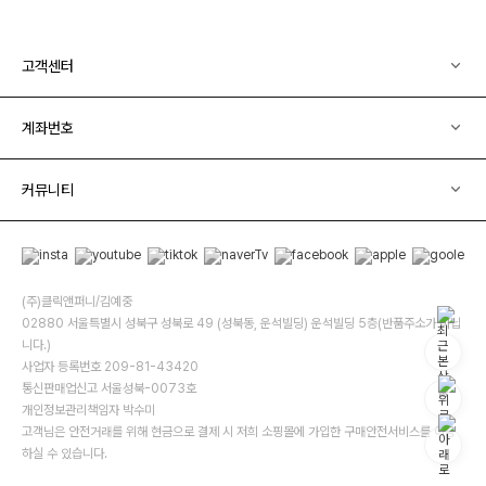
고객센터
계좌번호
커뮤니티
(주)클릭앤퍼니/김예중
02880 서울특별시 성북구 성북로 49 (성북동, 운석빌딩) 운석빌딩 5층(반품주소가 아닙
니다.)
사업자 등록번호 209-81-43420
통신판매업신고 서울성북-0073호
개인정보관리책임자 박수미
고객님은 안전거래를 위해 현금으로 결제 시 저희 소핑몰에 가입한 구매안전서비스를 이용
하실 수 있습니다.