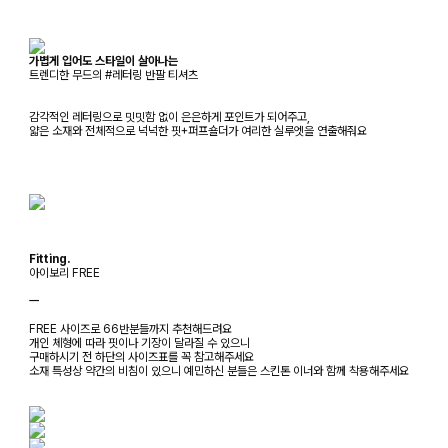
가볍게 입어도 스타일이 살아나는
트렌디한 무드의 #레터링 반팔 티셔츠
감각적인 레터링으로 밋밋함 없이 은은하게 포인트가 되어주고,
얇은 소재와 전체적으로 넉넉한 핏+퍼프숄더가 여리한 실루엣을 연출해줘요
Fitting.
아이보리 FREE
ㅡ
FREE 사이즈로 66반분들까지 추천해드려요
개인 체형에 따라 핏이나 기장이 달라질 수 있으니
구매하시기 전 하단의 사이즈표를 꼭 참고해주세요
소재 특성상 약간의 비침이 있으니 예민하신 분들은 스킨톤 이너와 함께 착용해주세요