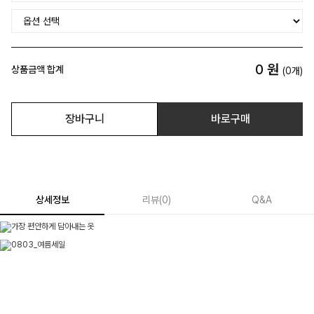
0
원
상품금액 합계
(
0
개)
장바구니
바로구매
상세정보
리뷰
(
0
)
Q&A