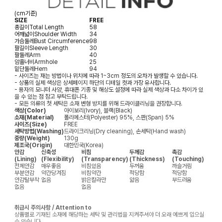
(cm기준)
SIZE
FREE
총길이
Total Length
58
어깨넓이
Shoulder Width
34
가슴둘레
Bust Circumference
98
팔길이
Sleeve Length
30
팔둘레
Arm
40
암홀너비
Armhole
25
밑단둘레
Hem
94
- 사이즈는 재는 방법이나 위치에 따라 1~3cm 정도의 오차가 발생할 수 있습니다.
- 상품의 실제 색상은 상세페이지 하단의 디테일 컷과 가장 유사합니다.
- 용자의 모니터 사양, 휴대폰 기종 및 해상도 설정에 따라 실제 색상과 다소 차이가 있
을 수 있는 점 참고 부탁드립니다.
- 모든 의류의 첫 세탁은 소재 변형 방지를 위해 드라이클리닝을 권장합니다.
색상(Color)
아이보리(Ivory), 블랙(Black)
소재(Material)
폴리에스터(Polyester) 95%, 스판(Span) 5%
사이즈(Size)
FREE
세탁방법(Washing)
드라이크리닝(Dry cleaning), 손세탁(Hand wash)
중량(Weight)
130g
제조국(Origin)
대한민국(Korea)
안감
신축성
비침
두께감
촉감
(Lining)
(Flexibility)
(Transparency)
(Thickness)
(Touching)
전체안감
매우좋음
비침있음
두꺼움
까슬거림
부분안감
약간당겨짐
비침약간
적당함
적당함
안감탈부착
없음
밝은칼라만
얇음
부드러움
없음
없음
취급시 주의사항 / Attention to
상품별로 기재된 소재에 해당하는 세탁 및 관리법을 지켜주셔야 더 오래 예쁘게 입으실
수 있습니다.