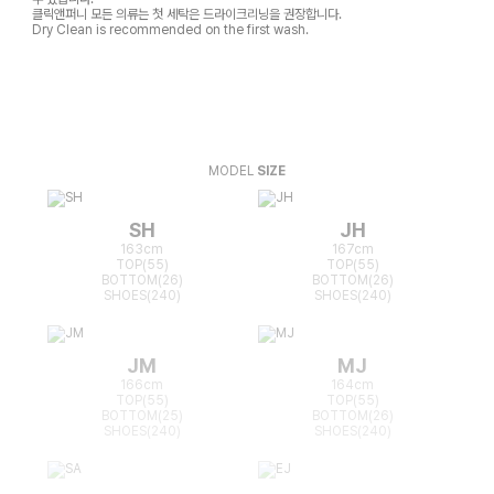
클릭앤퍼니 모든 의류는 첫 세탁은 드라이크리닝을 권장합니다.
Dry Clean is recommended on the first wash.
MODEL
SIZE
SH
JH
163cm
167cm
TOP(55)
TOP(55)
BOTTOM(26)
BOTTOM(26)
SHOES(240)
SHOES(240)
JM
MJ
166cm
164cm
TOP(55)
TOP(55)
BOTTOM(25)
BOTTOM(26)
SHOES(240)
SHOES(240)