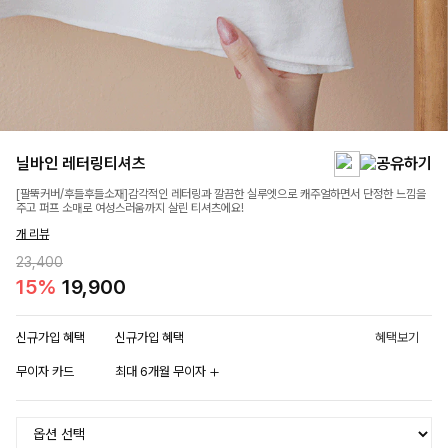
닐바인 레터링티셔츠
[팔뚝커버/후들후들소재]감각적인 레터링과 깔끔한 실루엣으로 캐주얼하면서 단정한 느낌을
주고 퍼프 소매로 여성스러움까지 살린 티셔츠에요!
개 리뷰
23,400
15%
19,900
신규가입 혜택
신규가입 혜택
혜택보기
무이자 카드
최대 6개월 무이자