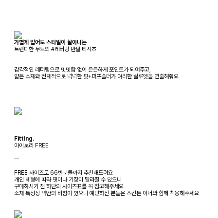
가볍게 입어도 스타일이 살아나는
트렌디한 무드의 #레터링 반팔 티셔츠
감각적인 레터링으로 밋밋함 없이 은은하게 포인트가 되어주고,
얇은 소재와 전체적으로 넉넉한 핏+퍼프숄더가 여리한 실루엣을 연출해줘요
Fitting.
아이보리 FREE
ㅡ
FREE 사이즈로 66반분들까지 추천해드려요
개인 체형에 따라 핏이나 기장이 달라질 수 있으니
구매하시기 전 하단의 사이즈표를 꼭 참고해주세요
소재 특성상 약간의 비침이 있으니 예민하신 분들은 스킨톤 이너와 함께 착용해주세요