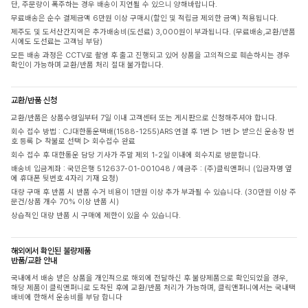
단, 주문량이 폭주하는 경우 배송이 지연될 수 있으니 양해바랍니다.
무료배송은 순수 결제금액 6만원 이상 구매시(할인 및 적립금 제외한 금액) 적용됩니다.
제주도 및 도서산간지역은 추가배송비(도선료) 3,000원이 부과됩니다. (무료배송,교환/반품
시에도 도선료는 고객님 부담)
모든 배송 과정은 CCTV로 촬영 후 출고 진행되고 있어 상품을 고의적으로 훼손하시는 경우
확인이 가능하며 교환/반품 처리 절대 불가합니다.
교환/반품 신청
교환/반품은 상품수령일부터 7일 이내 고객센터 또는 게시판으로 신청해주셔야 합니다.
회수 접수 방법 : CJ대한통운택배(1588-1255)ARS 연결 후 1번 ▷ 1번 ▷ 받으신 운송장 번
호 등록 ▷ 착불로 선택 ▷ 회수접수 완료
회수 접수 후 대한통운 담당 기사가 주말 제외 1-2일 이내에 회수지로 방문합니다.
배송비 입금계좌 : 국민은행 512637-01-001048 / 예금주 : (주)클릭앤퍼니 (입금자명 옆
에 휴대폰 뒷번호 4자리 기재 요청)
대량 구매 후 반품 시 반품 수거 비용이 1만원 이상 추가 부과될 수 있습니다. (30만원 이상 주
문건/상품 개수 70% 이상 반품 시)
상습적인 대량 반품 시 구매에 제한이 있을 수 있습니다.
해외에서 확인된 불량제품
반품/교환 안내
국내에서 배송 받은 상품을 개인적으로 해외에 전달하신 후 불량제품으로 확인되었을 경우,
해당 제품이 클릭앤퍼니로 도착된 후에 교환/반품 처리가 가능하며, 클릭앤퍼니에서는 국내택
배비에 한해서 운송비를 부담 합니다