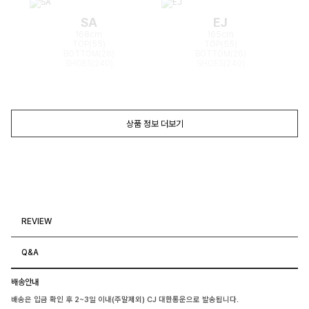
SA
EJ
168cm
165cm
TOP(55)
TOP(55)
BOTTOM(26)
BOTTOM(26)
SHOES(240)
SHOES(240)
상품 정보 더보기
REVIEW
Q&A
배송안내
배송은 입금 확인 후 2~3일 이내(주말제외) CJ 대한통운으로 발송됩니다.