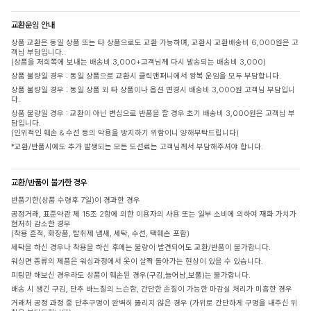
교환운임 안내
상품 교환은 동일 상품 또는 타 상품으로도 교환 가능하며, 교환시 교환배송비 6,000원은 고
객님 부담입니다.
(상품을 저희쪽에 보내는 배송비 3,000+고객님께 다시 발송되는 배송비 3,000)
상품 불량일 경우 : 동일 상품으로 교환시 클릭앤퍼니에서 왕복 운임을 모두 부담합니다.
상품 불량일 경우 : 동일 상품 외 타 상품이나 옵션 변경시 배송비 3,000원 고객님 부담입니
다.
상품 불량일 경우 : 교환이 아닌 변심으로 반품을 할 경우 초기 배송비 3,000원은 고객님 부
담입니다.
(인위적인 훼손 & 수선 등의 악용을 방지하기 위함이니 양해부탁드립니다)
*교환/반품시에도 추가 발생되는 모든 도선료는 고객님께서 부담해주셔야 합니다.
교환/반품이 불가한 경우
반품기한(상품 수령후 7일)이 경과한 경우
공정거래, 표준약관 제 15조 2항에 의한 이용자의 사용 또는 일부 소비에 의하여 재화 가치가
현저히 감소한 경우
(착용 흔적, 화장품, 탈취제 냄새, 세탁, 수선, 택훼손 포함)
세탁을 하신 경우나 착용을 하신 후에는 불량이 발견되어도 교환/반품이 불가합니다.
워싱면 종류의 제품은 워싱과정에서 옷이 살짝 돌아가는 현상이 있을 수 있습니다.
피팅만 해보신 경우라도 상품이 훼손된 경우(구김,늘어남,보풀)는 불가합니다.
배송 시 생긴 구김, 단추 바느질의 느슨함, 간단한 손질이 가능한 마감실 처리가 미흡한 경우
거래처 공정 과정 중 단추구멍이 완벽히 뚫리지 않은 경우 (가위로 간단하게 구멍을 내주신 뒤