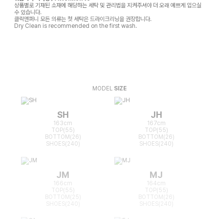
상품별로 기재된 소재에 해당하는 세탁 및 관리법을 지켜주셔야 더 오래 예쁘게 입으실
수 있습니다.
클릭앤퍼니 모든 의류는 첫 세탁은 드라이크리닝을 권장합니다.
Dry Clean is recommended on the first wash.
MODEL
SIZE
SH
JH
163cm
167cm
TOP(55)
TOP(55)
BOTTOM(26)
BOTTOM(26)
SHOES(240)
SHOES(240)
JM
MJ
166cm
164cm
TOP(55)
TOP(55)
BOTTOM(25)
BOTTOM(26)
SHOES(240)
SHOES(240)