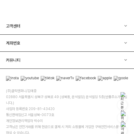
고객센터
계좌번호
커뮤니티
(주)클릭앤퍼니/김예중
02880 서울특별시 성북구 성북로 49 (성북동, 운석빌딩) 운석빌딩 5층(반품주소가 아닙
니다.)
사업자 등록번호 209-81-43420
통신판매업신고 서울성북-0073호
개인정보관리책임자 박수미
고객님은 안전거래를 위해 현금으로 결제 시 저희 소핑몰에 가입한 구매안전서비스를 이용
하실 수 있습니다.