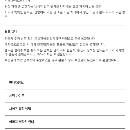
착용 부탁드립니다)
워싱 과정 중 발생하는 냄새와 단추 위치를 나타내는 초크 자국이 남은 경우
지퍼의 뻣뻣한 움직임, 신발이나 가방 및 소품 마감 처리에서 생긴 소량의 본드 자국이 있는 경
우
환불 안내
환불시 수거 상품 확인 후 3일이내 결제하신 방법으로 환불해드립니다
예치금으로 환불 시 다시 원결제(무통장,핸드폰,카드)로의 환불은 불가합니다.
핸드폰 결제후 부분 취소 또는 결제한 달이 지나 환불시, 통신사 정책상 핸드폰 취소가 되지않
아 반품시 결제금액의 3.75%가 차감 후 환불됩니다.
적립금과 복합 결제하여 주문하였을 경우 환불 요청시 적립금이 우선적으로 환원됩니다.
판매자정보
세탁 가이드
사이즈 측정 방법
이미지 저작권 안내