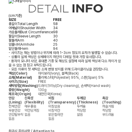
(cm기준)
SIZE
FREE
총길이
Total Length
58
어깨넓이
Shoulder Width
34
가슴둘레
Bust Circumference
98
팔길이
Sleeve Length
30
팔둘레
Arm
40
암홀너비
Armhole
25
밑단둘레
Hem
94
- 사이즈는 재는 방법이나 위치에 따라 1~3cm 정도의 오차가 발생할 수 있습니다.
- 상품의 실제 색상은 상세페이지 하단의 디테일 컷과 가장 유사합니다.
- 용자의 모니터 사양, 휴대폰 기종 및 해상도 설정에 따라 실제 색상과 다소 차이가 있
을 수 있는 점 참고 부탁드립니다.
- 모든 의류의 첫 세탁은 소재 변형 방지를 위해 드라이클리닝을 권장합니다.
색상(Color)
아이보리(Ivory), 블랙(Black)
소재(Material)
폴리에스터(Polyester) 95%, 스판(Span) 5%
사이즈(Size)
FREE
세탁방법(Washing)
드라이크리닝(Dry cleaning), 손세탁(Hand wash)
중량(Weight)
130g
제조국(Origin)
대한민국(Korea)
안감
신축성
비침
두께감
촉감
(Lining)
(Flexibility)
(Transparency)
(Thickness)
(Touching)
전체안감
매우좋음
비침있음
두꺼움
까슬거림
부분안감
약간당겨짐
비침약간
적당함
적당함
안감탈부착
없음
밝은칼라만
얇음
부드러움
없음
없음
취급시 주의사항 / Attention to