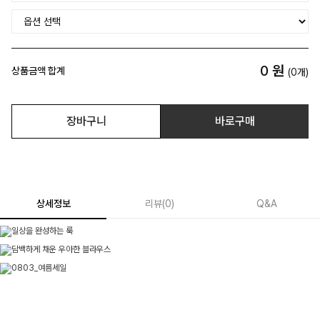
0
원
상품금액 합계
(
0
개)
장바구니
바로구매
상세정보
리뷰
(
0
)
Q&A